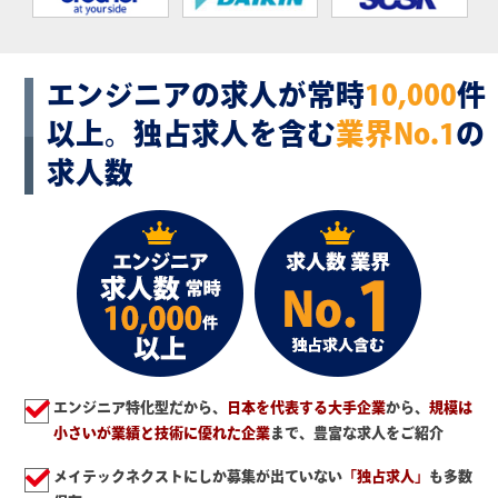
エンジニアの求人が常時
10,000
件
以上。
独占求人を含む
業界No.1
の
求人数
エンジニア特化型だから、
日本を代表する大手企業
から、
規模は
小さいが業績と技術に優れた企業
まで、豊富な求人をご紹介
メイテックネクストにしか募集が出ていない
「独占求人」
も多数