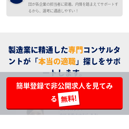
団が各企業の担当者に密着。内情を踏まえてサポートす
るから、選考に通過しやすい！
製造業に精通した
専門
コンサルタ
ントが
「
本当の適職
」探しをサポ
ートします。
簡単登録で非公開求人を見てみ
化学・素材分野
る
コンサルタント
中村 有希(なかむら あき)
私も転職活動をしたエンジニアで