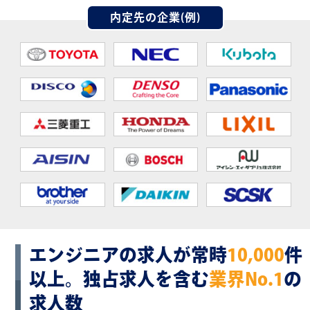
内定先の企業(例)
エンジニアの求人が常時
10,000
件
以上。
独占求人を含む
業界No.1
の
求人数