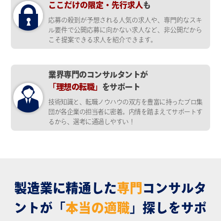
ここだけの限定・先行求人
も
応募の殺到が予想される人気の求人や、専門的なスキ
ル要件で公開応募に向かない求人など、非公開だから
こそ提案できる求人を紹介できます。
業界専門のコンサルタントが
「理想の転職」
をサポート
技術知識と、転職ノウハウの双方を豊富に持ったプロ集
団が各企業の担当者に密着。内情を踏まえてサポートす
るから、選考に通過しやすい！
製造業に精通した
専門
コンサルタ
ントが
「
本当の適職
」探しをサポ