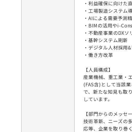
・利益確保に向けた
・工場製造システム導
・AIによる需要予測
・BIMの活用やi-Co
・不動産事業のDXソ
・基幹システム刷新
・デジタル人材採用&
・働き方改革
【人員構成】
産業機械、重工業・
(FAS含)として当
で、新たな知見も取
しています。
【部門からのメッセ
技術革新、ニーズの
応等、企業を取り巻