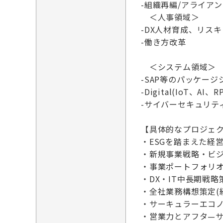
-組織再編/アライア
＜人事領域＞
-DX人材育成、リス
-働き方改革
＜システム領域＞
-SAP等のパッケージ
-Digital(IoT、
-サイバーセキュリテ
【具体的なプロジェ
・ESGを踏まえた経
・新規事業戦略・ビ
・事業ポートフォリ
・DX・IT中長期戦略
・全社業務構想策定(
・サーキュラーエコ
・営業力とアフタ—