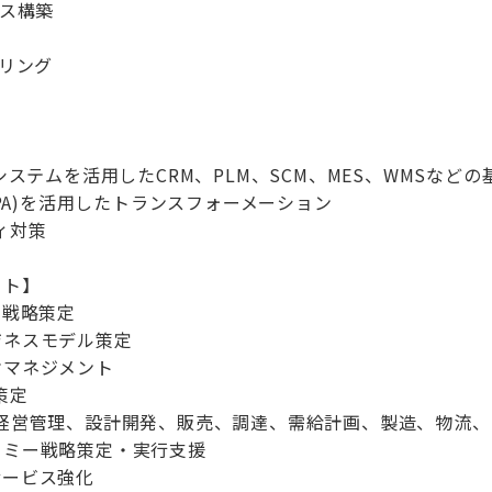
ンス構築
キリング
システムを活用したCRM、PLM、SCM、MES、WMSなど
AI、RPA)を活用したトランスフォーメーション
ィ対策
クト】
営戦略策定
ジネスモデル策定
オマネジメント
策定
経営管理、設計開発、販売、調達、需給計画、製造、物流、
ノミー戦略策定・実行支援
サービス強化