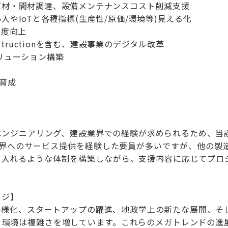
直材・間材調達、設備メンテナンスコスト削減支援
入やIoTと各種指標(生産性/原価/環境等)見える化
精度向上
nstructionを含む、建設事業のデジタル改革
リューション構築
育成
エンジニアリング、建設業界での経験が求められるため、当
該業界へのサービス提供を経験した要員が多いですが、他の
り入れるような体制を構築しながら、支援内容に応じてプロ
ージ】
多様化、スタートアップの躍進、地政学上の新たな展開、そ
く環境は複雑さを増しています。これらのメガトレンドの進