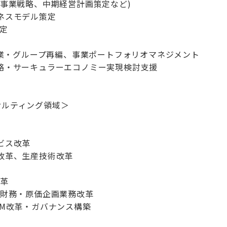
・事業戦略、中期経営計画策定など)
ネスモデル策定
策定
、事業・グループ再編、事業ポートフォリオマネジメント
略・サーキュラーエコノミー実現検討支援
サルティング領域＞
ビス改革
改革、生産技術改革
改革
・財務・原価企画業務改革
CM改革・ガバナンス構築