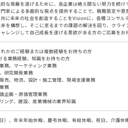
続的な発展を遂げるために、各企業は絶え間ない努力を続け
専門家による多面的な視点を提供することで、戦略策定や意
共に未来の社会を創造することをVisionに、各種コンサ
未来を構想し、そこに至るまでの課題の解決を図り、クライ
チャレンジして自己成長を遂げる意欲がある方のご応募をお
ずれかのご経験または複数経験をお持ちの方
ける業務経験、知識をお持ちの方
画業務、マーケティング業務
術、研究開発業務
、販売、物流、設計・施工管理、現場支援業務
理業務
原価企画・原価管理業務
アリング、建設、産業機械の業界知識
・日）、年末年始休暇、慶弔休暇、有給休暇、祝日、介護休