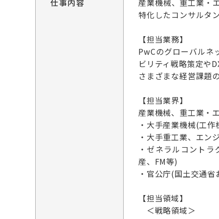
仕事内容
産業機械、重工業・
特化したコンサルタ
【担当業務】
PwCのグローバル
ビリティ戦略策定や
さまざまな経営課題
【担当業界】
産業機械、重工業・
・大手産業機械(工作
・大手重工業、エン
・ゼネラルコントラ
産、FM等)
・官公庁(国土交通省
【担当領域】
＜戦略領域＞