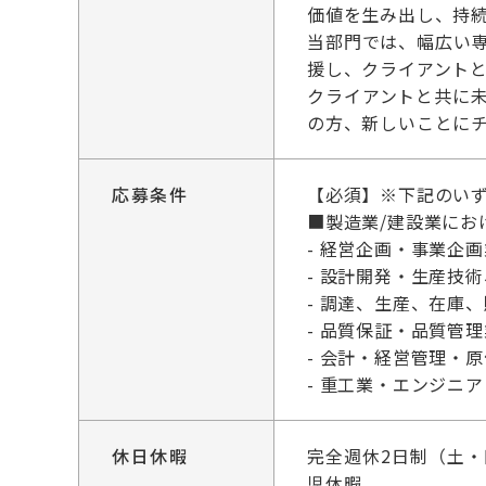
価値を生み出し、持
当部門では、幅広い
援し、クライアントと
クライアントと共に
の方、新しいことに
応募条件
【必須】※下記のい
■製造業/建設業にお
- 経営企画・事業企
- 設計開発・生産技
- 調達、生産、在庫
- 品質保証・品質管
- 会計・経営管理・
- 重工業・エンジニ
休日休暇
完全週休2日制（土
児休暇