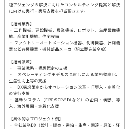
種アジェンダの解決に向けたコンサルティング提案と解決
に向けた実行・実現支援を担当頂きます。
【担当業界】
・ 工作機械、建設機械、農業機械、ロボット、生産設備機
械、産業用機械、住宅設備
・ ファクトリーオートメーション機器、制御機器、計測機
器など各種機器・機械部品メーカ（組立製造業全般）
【担当領域】
・ 事業戦略・構想策定の支援
・ オペレーティングモデルの見直しによる業務効率化、
生産性向上等の支援
・ DX構想策定からオペレーション改革・IT導入・定着化
の実行支援
・ 基幹システム（ERP/SCP/SFAなど）の企画・構想、導
入、海外展開・定着化支援
【具体的なプロジェクト例】
・ 全社業務DX（設計・販売・需給・生産・調達・原価・経