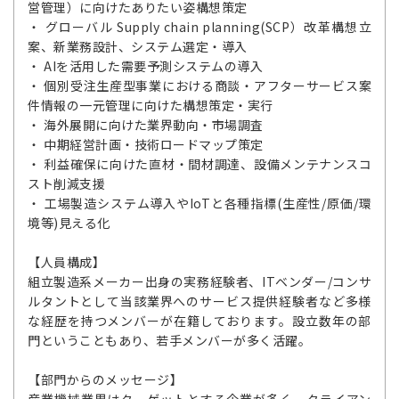
営管理）に向けたありたい姿構想策定
・ グローバル Supply chain planning(SCP）改革構想立
案、新業務設計、システム選定・導入
・ AIを活用した需要予測システムの導入
・ 個別受注生産型事業における商談・アフターサービス案
件情報の一元管理に向けた構想策定・実行
・ 海外展開に向けた業界動向・市場調査
・ 中期経営計画・技術ロードマップ策定
・ 利益確保に向けた直材・間材調達、設備メンテナンスコ
スト削減支援
・ 工場製造システム導入やIoTと各種指標(生産性/原価/環
境等)見える化
【人員構成】
組立製造系メーカー出身の実務経験者、ITベンダー/コンサ
ルタントとして当該業界へのサービス提供経験者など多様
な経歴を持つメンバーが在籍しております。設立数年の部
門ということもあり、若手メンバーが多く活躍。
【部門からのメッセージ】