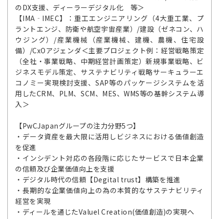
のDX支援、ディーラーデジタル化 等＞
【IMA‐IMEC】：重工エンジニアリング（4大重工業、プ
ラントエンジ、防衛や航空宇宙産業）/建設（ゼネコン、ハ
ウジング）/産業機械（産業機械、建機、農機、住宅設
備）/CxOアジェンダ＜主要プロジェクト例：経営戦略策定
（全社・事業戦略、中期経営計画策定）新規事業戦略、ビ
ジネスモデル策定、サステナビリティ戦略サーキュラーエ
コノミー実現検討支援、SAP等のパッケージシステムを活
用したCRM、PLM、SCM、MES、WMS等の基幹システム導
入＞
【PwCJapanグループの注力分野5つ】
・データ資産を最大限に活用しビジネスにおける価値創造
を促進
・インシデント対応の各段階に応じたサービスで日本企業
の信頼及び企業価値向上を支援
・デジタル時代の信頼【Degital trust】構築を推進
・長期的な企業価値向上の為の本質的なサステナビリティ
経営を実現
・ディールを通じたValuel Creation(価値創造)の実現へ