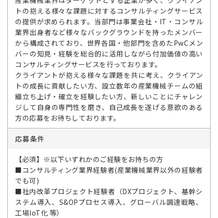
産業機械業界はターゲットとする企業が多く、クライアン
トの抱える様々な課題に対するコンサルティングサービス
の提供が求められます。当部門は事業会社・IT・コンサル
業界出身者など様々なバックグラウンドを持ったメンバー
から構成されており、世界各国・他部門を含めたPwCメン
バーの知見・経験を総合的に活用しながら付加価値の高い
コンサルティングサービスを行っております。
クライアントが抱える様々な課題を共に考え、クライアン
トの成長に貢献したい方、設立数年の産業機械チームの組
織立ち上げ・確立を経験したい方、新しいことにチャレン
ジして自身の専門性を磨き、自己成長を遂げる意欲のある
方の応募をお待ちしております。
応募条件
【必須】※以下いずれかのご経験をお持ちの方
■コンサルティング業界経験者(産業機械業界以外の経験者
でも可)
■社内改革プロジェクト経験者（DXプロジェクト、基幹シ
ステム導入、S&OPプロセス導入、グローバル調達戦略、
工場IoT化 等）