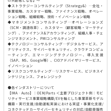
の共創者となる】～
◆ストラテジーコンサルティング（Strategy&）…全社・
事業戦略、カスタマー戦略、ファイナンス戦略、オペレー
ション戦略、組織戦略、技術・イノベーション戦略
◆マネジメントコンサルティング…オペレーションズ
（SCM・調達改革）、カスタマー（顧客戦略・マーケティ
ング）、ファイナンス&アカウンティング、組織人事・チェ
ンジマネジメント、PMIコンサルティング
◆テクノロジーコンサルティング…デジタルサービス、ア
ナリティクス、サイバーセキュリティ、クラウドコンピュ
ーティング、エマージングテクノロジー、導入支援
（SAP、MS、Google等）、CIOアドバイザリーサービス、
イノベーション
◆リスクコンサルティング…リスクサービス、ビジネスイ
ンテリジェンス、フォレンジック
●各インダストリーについて
【IMA‐Auto】：OEM/Parts ＜主要プロジェクト例：モビ
リティサービス事業戦略構築/EVを軸とした事業革新モデル
構築・実行支援/自動運転実装における実証・事業化支援/
コネクテッドカーサイバーセキュリティの対応/自動車販売