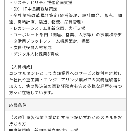
・サステナビリティ推進企画支援
・DX・IT中長期戦略策定
・全社業務改革構想策定(経営管理、設計開発、販売、調
達、需給計画、製造、物流、品質管理)
・レガシーシステム刷新企画、実行支援
・コーポレート部門（調達、営業、人事等）の事業横断デ
ータ活用プラットフォーム構想策定、構築
・次世代役員人材育成
・デジタル人材採用&育成
【人員構成】
コンサルタントとして当該業界へのサービス提供を経験し
た社員や重工業・エンジニアリング業界での実務経験者に
加えて、他の製造業の実務経験者も含め多様な経歴を持つ
方々が在籍しています。
応募条件
【必須】※製造業企業に対する下記いずれかのスキルをお
持ちの方
■事業戦略、新規事業立案/実行支援