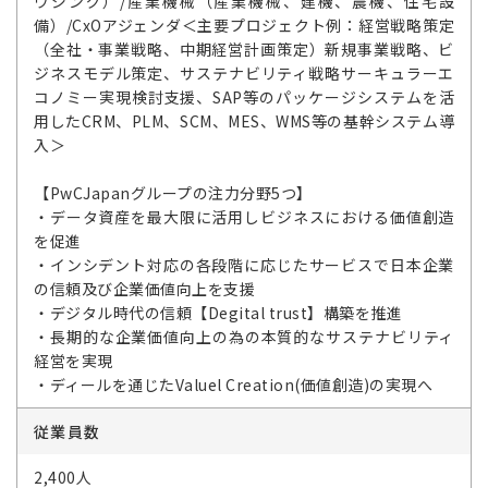
ウジング）/産業機械（産業機械、建機、農機、住宅設
備）/CxOアジェンダ＜主要プロジェクト例：経営戦略策定
（全社・事業戦略、中期経営計画策定）新規事業戦略、ビ
ジネスモデル策定、サステナビリティ戦略サーキュラーエ
コノミー実現検討支援、SAP等のパッケージシステムを活
用したCRM、PLM、SCM、MES、WMS等の基幹システム導
入＞
【PwCJapanグループの注力分野5つ】
・データ資産を最大限に活用しビジネスにおける価値創造
を促進
・インシデント対応の各段階に応じたサービスで日本企業
の信頼及び企業価値向上を支援
・デジタル時代の信頼【Degital trust】構築を推進
・長期的な企業価値向上の為の本質的なサステナビリティ
経営を実現
・ディールを通じたValuel Creation(価値創造)の実現へ
従業員数
2,400人