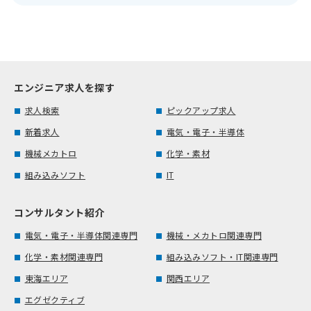
エンジニア求人を探す
求人検索
ピックアップ求人
新着求人
電気・電子・半導体
機械メカトロ
化学・素材
組み込みソフト
IT
コンサルタント紹介
電気・電子・半導体関連専門
機械・メカトロ関連専門
化学・素材関連専門
組み込みソフト・IT関連専門
東海エリア
関西エリア
エグゼクティブ