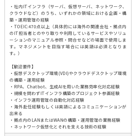
・社内ITインフラ（サーバ、仮想サーバ、ネットワーク、
クラウドなど）のうち、いずれかの領域における企画・構
築・運用管理の経験
・TOEIC:470点以上（具体的には海外の関連会社・拠点内
のIT担当者とのやり取りや利用しているサービスやソリュ
ーションのマニュアル参照・問合せなどの場面で使用しま
す。マネジメントを目指す場合には英語は必須となりま
す。）
【歓迎要件】
・仮想デスクトップ環境(VDI)やクラウドデスクトップ環境
の構築・運用経験
・RPA、Chatbot、生成AIを用いた業務効率化対応経験
・規模を問わずITインフラ構築のプロジェクト参画経験
・インフラ運用管理の自動化対応経験
・海外赴任経験もしくは英語によるコミュニケーションが
出来る
・拠点内のLANまたはWANの構築・運用管理の業務経験
・ネットワーク仮想化とそれを支える技術の経験