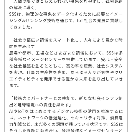
「人間の眼ではとらえられない事象を可視化し、社会課題
の解決に導く」
SSSは、物理的な事象をデータ化するために必要なイメー
ジング&センシング技術を通じて、IoT社会の発展に貢献し
てきました。
「社会の幅広い領域をスマート化し、人々により豊かな時
間を生み出す」
農場や都市、工場などさまざまな領域において、SSSは多
種多様なイメージセンサーを提供しています。安心・安全
な社会基盤を創るとともに、高効率な産業、社会システム
を実現。仕事の生産性を高め、あらゆる人々が個性やクリ
エイティビティを発揮できる豊かな未来を創り出していき
ます。
「技術力とパートナーとの共創で、新たな社会インフラ創
出と地球環境への責任を果たす」
AIやIoTをはじめとするデジタル技術の活用を推進するに
は、ネットワークの低遅延化、セキュリティ対策、消費電
力削減など、未だ多くの課題が残っている状況です。SSSは
そうした課題に向き合い、多種多様なイメージセンサーと