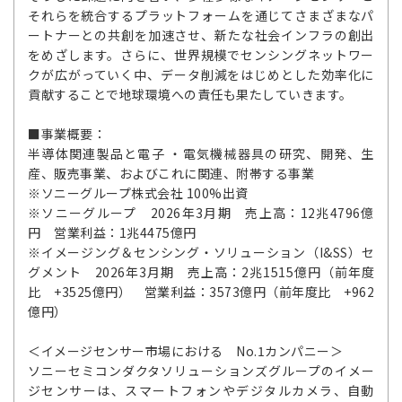
それらを統合するプラットフォームを通じてさまざまなパ
ートナーとの共創を加速させ、新たな社会インフラの創出
をめざします。さらに、世界規模でセンシングネットワー
クが広がっていく中、データ削減をはじめとした効率化に
貢献することで地球環境への責任も果たしていきます。
■事業概要：
半導体関連製品と電子 ・電気機械器具の研究、開発、生
産、販売事業、およびこれに関連、附帯する事業
※ソニーグループ株式会社 100%出資
※ソニーグループ 2026年3月期 売上高：12兆4796億
円 営業利益：1兆4475億円
※イメージング＆センシング・ソリューション（I&SS）セ
グメント 2026年3月期 売上高：2兆1515億円（前年度
比 +3525億円） 営業利益：3573億円（前年度比 +962
億円）
＜イメージセンサー市場における No.1カンパニー＞
ソニーセミコンダクタソリューションズグループのイメー
ジセンサーは、スマートフォンやデジタルカメラ、自動