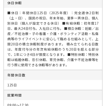
休日休暇
■休日：年間休日125日（2025年度）：完全週休2日制
（土・日）、国民の祝日、年末年始、夏季一斉休日、個人
別休日（個人が設定できる休日） ■有給休暇：初年度17
日、最大24日付与。入社日に付与。 ■積立休暇：妊娠／出
産／不妊治療・子の看護・介護・ボランティア活動・私傷
病等のライフイベントに安心して臨める仕組みとして、上
限20日の積立休暇制度があります。 積み立てられる日数
は、年度付与分の年次有給休暇のうち20日を超える部分
で、1年につき4日が限度となります。 ■特別休暇：特別休
暇は結婚休暇、忌引休暇、育児休暇、介護や不妊治療等を
行う際に使用できる休暇等があります。
年間休日数
125日
就業時間
09:00～17:30