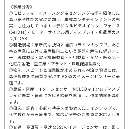
《事業分野》
◎モビリティ：イメージング＆センシング技術を駆使した
高い安全性能の実現に加え、車載エンタテインメントの充
実にも注力しています→デジタルビデオインターフェース
(SerDes)・モーターサイクル用ディスプレイ・車載用カメ
ラ/LiDAR
◎製造現場：革新的な技術と幅広いラインナップで、あら
ゆる産業における生産性向上という課題を解決に導きます
→半導体製造・電子機器製造・FPD製造・食品・医薬品・
化粧品製造・重工業・プラント・環境配慮型素材
◎物流：スピードと確実性が求められる物流の現場には、
高速撮像を高画質で実現するSSSのイメージセンサーが最
適です。
◎農業・畜産：イメージセンサーやOLEDマイクロディスプ
レイが農業・畜産における課題を解決し、作業効率を高め
ます。
◎研究・調査：多彩な特長を兼ね備えたラインアップで、
科学技術から医療まで、幅広い分野のご要望にお応えしま
す。
◎交通：高画質・高速なSSSのイメージセンサーは、厳し