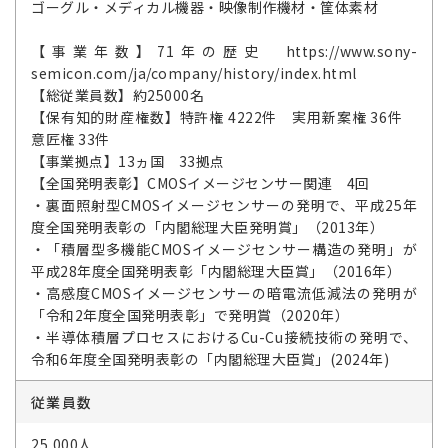
ゴーグル・メディカル機器・映像制作機材・筐体素材
【事業年数】71年の歴史 https://www.sony-
semicon.com/ja/company/history/index.html
【総従業員数】約25000名
【保有知的財産権数】特許権 4222件 実用新案権 36件
意匠権 33件
【事業拠点】13ヵ国 33拠点
【全国発明表彰】CMOSイメージセンサー関連 4回
・裏面照射型CMOSイメージセンサーの発明で、平成25年
度全国発明表彰の「内閣総理大臣発明賞」（2013年）
・「積層型多機能CMOSイメージセンサー構造の発明」が
平成28年度全国発明表彰「内閣総理大臣賞」（2016年）
・高感度CMOSイメージセンサーの暗電流低減法の発明が
「令和2年度全国発明表彰」で発明賞（2020年）
・半導体積層プロセスにおけるCu-Cu接続技術の発明で、
令和6年度全国発明表彰の「内閣総理大臣賞」(2024年)
従業員数
25,000人