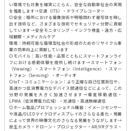
い環境でも対象を確実にとらえ、安全な自動車社会の実現
を推進します→交通（ITS）・ドライブレコーダー
◎安全：暗所における撮像技術や明暗問わず被写体を映し
出す技術など、さまざまな技術でセキュリティ分野に貢献
しています→安全モニタリング・インフラ検査・遠方・広
域観察・メディカルケア
環境：持続可能な循環型社会の形成のためのリサイクル事
業の効率向上に貢献しています
◎モバイル：高い性能・品質とともにスマートフォンライ
フにおける感動体験を提供し続けます→スマートフォン
（Viewing）・スマートフォン（Intelligence）・スマー
トフォン（Sensing）・オーディオ
◎IoT・コミュニケーション：より正確な自己位置測位や、
高速かつ低消費電力なデバイス間通信などによって、この
分野の発展を大きく加速させます→衛星移動通信・
LPWA（低消費電力広域）・光通信・高速無線通信
◎ホーム製品/プロフェッショナル機器：イメージセンサー
や液晶/OLEDマイクロディスプレイのさらなる進化・発展
によって世界の映像文化のさらなる発展をうながします→
民生カメラ・ドローン・プロジェクター・AR/VRグラス・