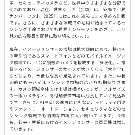
車、セキュリティカメラなど、世界中のさまざまな分野で
使われており、現在、世界シェア（金額）は、53％で世界
ナンバーワン1。2025年にはこれを60%にまで高める計画
です。さらに、さまざまな領域での活用が始まっているセ
ンシング用途においても世界ナンバーワンをめざし、より
魅力的な製品の開発に取り組んでいます。
現在、イメージセンサーの市場は拡大傾向にあり、特にそ
の牽引役であるスマートフォンなどのモバイルイメージン
グ領域では、1台に複数のカメラを搭載する「多眼化」、搭
載するイメージセンサーのサイズが大きくなる「大判化」
などにより、今後も成長が見込まれています。また、中長
期的にもモバイルセンシング市場の広がりも期待できま
す。カメラ領域全体では市場は横ばいですが、フルサイズ
の一眼カメラなど、高付加価値市場は成長していく見込み
です。さらに、AIやIoTの進展にともない、モビリティ用途
やファクトリーオートメーション、セキュリティなどのセ
ンシング領域でも順調な市場拡大が続いています。今後
も、社会・産業におけるイメージセンサーの重要性は増し
ていきます。