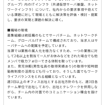
グループ）内のITインフラ（共通仮想サーバ基盤、ネット
ワークインフラ）について、社内からの要求事項や抱えて
いる課題に対して現場とともに解決策を評価・検討・提案
し、要求の実現と課題の解決に導く。
■職場の環境
募集組織は統括職のもとでサーバチーム、ネットワークチ
ーム、グローバルITチームで構成されており、当求人はサ
ーバチームへの配属を予定しています。
当課では業務の属人化を極力なくすため、一つの業務に対
して2名以上を割当て一人がお休みなどをされた場合でも他
メンバで極力フォローできる体制を取っています。
また、育児休暇(男性社員の取得実績あり)の取得や短時間
勤務制度の活用なども行っており、そうした面でもワーク
ライフバランスをとれる組織となっています。
週3日以上のオフィス出社とする出社方針のもと、週3日各
チーム単位で出社しており、出社とテレワークを併用しな
がら、チーム内の対面でのコミュニケーション機会を設け
ています。