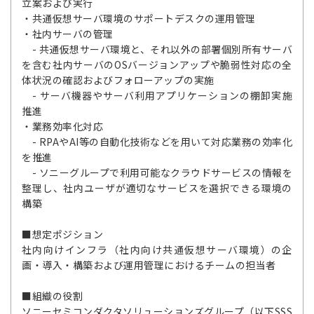
立案および実行
・共通仮想サーバ環境のサポートデスクの運用管理
・社内サーバの管理
- 共通仮想サーバ環境と、それ以外の部署個別所有サーバ
を含む社内サーバのOSバージョンアップや脆弱性対応の全
体状況の確認およびフォローアップの実施
- サーバ機器やサーバ利用アプリケーションの棚卸実施
推進
・業務効率化対応
- RPAやAI等の自動化技術などを用いて対応業務の効率化
を推進
- ソニーグループで利用可能なクラウドサービスの情報を
整理し、社内ユーザが適切なサービスを選択できる環境の
構築
■想定ポジション
社内向けインフラ（社内向け共通仮想サーバ環境）の企
画・導入・構築および運用管理におけるチームの担当者
■組織の役割
ソニーセミコンダクタソリューションズグループ（以下SSS