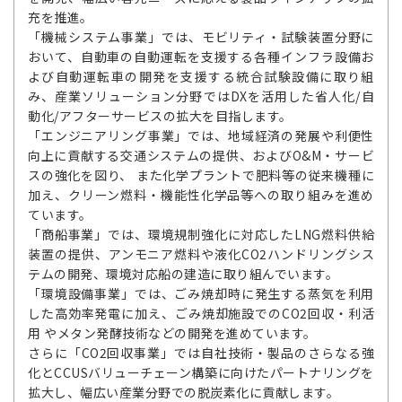
充を推進。
「機械システム事業」では、モビリティ・試験装置分野に
おいて、自動車の自動運転を支援する各種インフラ設備お
よび自動運転車の開発を支援する統合試験設備に取り組
み、産業ソリューション分野ではDXを活用した省人化/自
動化/アフターサービスの拡大を目指します。
「エンジニアリング事業」では、地域経済の発展や利便性
向上に貢献する交通システムの提供、およびO&M・サービ
スの強化を図り、 また化学プラントで肥料等の従来機種に
加え、クリーン燃料・機能性化学品等への取り組みを進め
ています。
「商船事業」では、環境規制強化に対応したLNG燃料供給
装置の提供、アンモニア燃料や液化CO2ハンドリングシス
テムの開発、環境対応船の建造に取り組んでいます。
「環境設備事業」では、ごみ焼却時に発生する蒸気を利用
した高効率発電に加え、ごみ焼却施設でのCO2回収・利活
用 やメタン発酵技術などの開発を進めています。
さらに「CO2回収事業」では自社技術・製品のさらなる強
化とCCUSバリューチェーン構築に向けたパートナリングを
拡大し、幅広い産業分野での脱炭素化に貢献します。