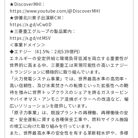
★DiscoverMHI：
https://www.youtube.com/@DiscoverMHI
★俳優北川景子出演新CM：
https://x.gd/vCw0D
★三菱重工グループの製品案内：
https://x.gd/ntM5V
＜事業ドメイン＞
◆エナジー（41.5%：2兆539億円）
エネルギーの安定供給と環境負荷低減を両立する重要性が
世界的に高まる中、三菱重工は実現可能性の高いエナジー
トランジションに積極的に取り組んでいます。
「火力発電システム事業」では、世界最高水準の高効率・
高い信頼性、及び水素焚きへの転換といった拡張性への期
待を強みに世界トップクラスのシェアを誇るガスタービン
やバイオマス・アンモニア混焼ボイラーへの改造など、幅
広いソリューションを提供しています。
「原子力事業」は、既設プラントの再稼働、再稼働後の安
定・安全運転に資する各種保全工事や、燃料サイクル施設
の竣工に向けた取り組みを行っています。
また、世界最高水準の安全性を有する革新軽水炉や、多様