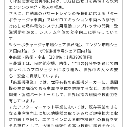
ては脱炭素社会実現に向け、CO2排出ゼロを実現する水素
エンジンの開発・導入を推進。
さらに、自動車のパワートレインの多様化に応える「ター
ボチャージャ事業」ではゼロエミッション車両への移行に
対応した燃料電池システム用電動コンプレッサの開発・受
注活動を進め、システム全体の効率向上に寄与していま
す。
※ターボチャージャ市場シェア世界3位、エンジン市場シェ
ア国内1位、ターボ冷凍機市場シェア国内1位
◆航空・防衛・宇宙（28.0%：1兆3938億円）
三菱重工は、民間航空機、防衛、宇宙の各分野を通じて国
家レベルのプロジェクトに取り組み、世界中の人々の安
心・安全に貢献しています。
「航空機事業」では、世界有数の航空機メーカーに、民間
機の主要構造である主翼や胴体を供給するなど、国際共同
開発・製造パートナーとして、世界屈指の規模や技術力を
有しています。
またアフターマーケット事業においては、既存事業のさら
なる生産性向上に加え他機種の取り込みなど規模拡大と収
益力向上を図り、エアラインによる航空機運行の根幹を支
える存在として、今後も信頼性の高い技術に磨きをかけ、