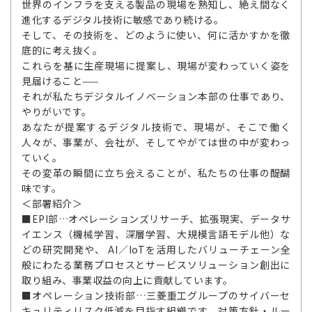
世界のインフラを支える製品の現場を熟知し、絶え間なく
進化するデジタル技術に敏感であり続ける。
そして、その技術を、どのように使い、何に活かすかを徹
底的に考え抜く。
これらを基に生産現場に提案し、現場が変わっていく姿を
見届けること——
それが私たちデジタルイノベーション本部の仕事であり、
やりがいです。
あなたが提案するデジタル技術で、現場が、そこで働く
人々が、事業が、会社が、そしてやがては世の中が変わっ
ていく。
その変革の瞬間に立ち会えることが、私たちの仕事の醍醐
味です。
＜部署紹介＞
■EPI部…オペレーションズリサーチ、拡張現実、データサ
イエンス（機械学習、深層学習、大規模言語モデル他）な
どの研究開発や、 AI／IoTを活用したバリューチェーン全
般にわたる業務プロセスとサービスソリューション創出に
取り組み、事業収益の向上に貢献しています。
■オペレーション技術部…三菱重工グループのサイバーセ
キュリティリスク低減を目指す組織です。対策方針・ルー