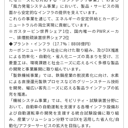
「風力発電システム事業」において、製品・サービスの両
面から安定的なインフラの提供を支えています。
これらの事業を通じて、エネルギーの安定供給とカーボン
ニュートラルの両立実現に貢献しています。
※ガスタービン世界シェア1位、国内唯一のPWRメーカ
ー、排煙脱硫装置世界シェア2位
◆プラント・インフラ（17.7%：8808億円）
カーボンニュートラル社会に向けた取り組み、及びDX推進
による効率化・自動化・省人化ニーズの高まりを受け、三
菱重工は、環境課題と社会ニーズに応えるべく多様な製品
の開発と事業展開に取り組んでいます。
「製鉄機械事業」では、鉄鋼産業の脱炭素化に向け、水素
による直接還元製鉄プロセスなどのグリーンスチール技術
を開発、幅広い客先ニーズに応える製品ラインアップの拡
充を推進。
「機械システム事業」では、モビリティ・試験装置分野に
おいて、自動車の自動運転を支援する各種インフラ設備お
よび自動運転車の開発を支援する統合試験設備に取り組
み、産業ソリューション分野ではDXを活用した省人化/自
動化/アフターサービスの拡大を目指します。