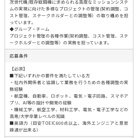
次世代機/既存戦闘機に求められる高度なミッションシステ
ムの実現に向けた多様なプロジェクトの管理(契約調整、コ
スト管理、ステークホルダーとの調整等）の取り纏めを担
っています。
◆グループ・チーム
プロジェクト管理の各種作業(契約調整、コスト管理、ステ
ークホルダーとの調整等）の実務を担っています。
応募条件
【必須】
■下記いずれかの要件を満たしている方
・社内外関係者と協調して業務を行うための各種調整の実
務経験
・航空機、自動車、ロボット、電気・電子回路、スマホア
プリ、AI等の設計や開発の経験
・機械工学、航空工学、材料工学、電気・電子工学などの
高専/大学卒業レベルの知識
■英語力（目安TOEIC600点以上、海外エンジニアと意思
疎通が出来る）