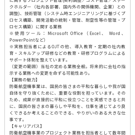
に関するプロジェクト管理(契約調整／コスト管理／ステー
クホルダー（社内各部署、国内外の関係機関、企業）との
調整)、技術管理（システム時エンジニアリングに基づくプ
ロセス構築、開発活動の統制・管理、耐空性等の管理・プ
ロセス構築）に関する業務
※使用ツール：Microsoft Office（Excel、 Word、
PowerPointなど）
※実務担当者によるOJTの他、導入教育・定期の社内教
育・スキルアップ研修などの教育・研修プログラムによる
サポート体制を整えています。
（変更の範囲）当社の定める業務全般。将来的に会社の指
示する業務への変更を命ずる可能性あり。
【業務の魅力】
防衛航空機事業は、国民の皆さまの平和な暮らしや我が国
自体を守り抜くために、重要な役割を担っています。その
ため、成果が直接的に平和に役立つことを実感できると共
に、国民の皆さまの暮らしや平和を、仕事を通じてより良
くできるか考えることのできる、やりがいのある大きな仕
事です。
【キャリアパス】
防衛航空機事業のプロジェクト業務を担当者として数年間