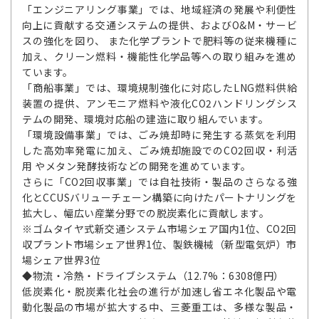
「エンジニアリング事業」では、地域経済の発展や利便性
向上に貢献する交通システムの提供、およびO&M・サービ
スの強化を図り、 また化学プラントで肥料等の従来機種に
加え、クリーン燃料・機能性化学品等への取り組みを進め
ています。
「商船事業」では、環境規制強化に対応したLNG燃料供給
装置の提供、アンモニア燃料や液化CO2ハンドリングシス
テムの開発、環境対応船の建造に取り組んでいます。
「環境設備事業」では、ごみ焼却時に発生する蒸気を利用
した高効率発電に加え、ごみ焼却施設でのCO2回収・利活
用 やメタン発酵技術などの開発を進めています。
さらに「CO2回収事業」では自社技術・製品のさらなる強
化とCCUSバリューチェーン構築に向けたパートナリングを
拡大し、幅広い産業分野での脱炭素化に貢献します。
※ゴムタイヤ式新交通システム市場シェア国内1位、CO2回
収プラント市場シェア世界1位、製鉄機械（新型電気炉）市
場シェア世界3位
◆物流・冷熱・ドライブシステム（12.7%：6308億円）
低炭素化・脱炭素化社会の進行が加速し省エネ化製品や電
動化製品の市場が拡大する中、三菱重工は、多様な製品・