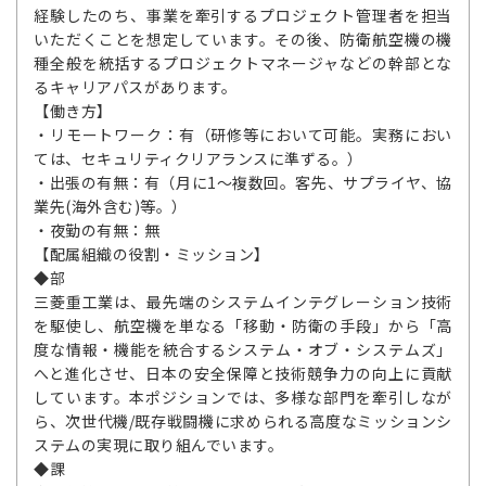
経験したのち、事業を牽引するプロジェクト管理者を担当
いただくことを想定しています。その後、防衛航空機の機
種全般を統括するプロジェクトマネージャなどの幹部とな
るキャリアパスがあります。
【働き方】
・リモートワーク：有（研修等において可能。実務におい
ては、セキュリティクリアランスに準ずる。）
・出張の有無：有（月に1～複数回。客先、サプライヤ、協
業先(海外含む)等。）
・夜勤の有無：無
【配属組織の役割・ミッション】
◆部
三菱重工業は、最先端のシステムインテグレーション技術
を駆使し、航空機を単なる「移動・防衛の手段」から「高
度な情報・機能を統合するシステム・オブ・システムズ」
へと進化させ、日本の安全保障と技術競争力の向上に貢献
しています。本ポジションでは、多様な部門を牽引しなが
ら、次世代機/既存戦闘機に求められる高度なミッションシ
ステムの実現に取り組んでいます。
◆課