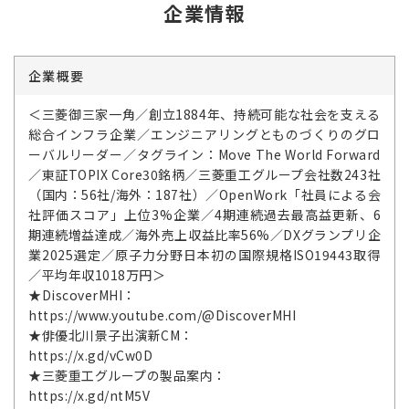
企業情報
企業概要
＜三菱御三家一角／創立1884年、持続可能な社会を支える
総合インフラ企業／エンジニアリングとものづくりのグロ
ーバルリーダー／タグライン：Move The World Forward
／東証TOPIX Core30銘柄／三菱重工グループ会社数243社
（国内：56社/海外：187社）／OpenWork「社員による会
社評価スコア」上位3%企業／4期連続過去最高益更新、6
期連続増益達成／海外売上収益比率56%／DXグランプリ企
業2025選定／原子力分野日本初の国際規格ISO19443取得
／平均年収1018万円＞
★DiscoverMHI：
https://www.youtube.com/@DiscoverMHI
★俳優北川景子出演新CM：
https://x.gd/vCw0D
★三菱重工グループの製品案内：
https://x.gd/ntM5V