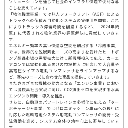
ソリューションを通じて社会のインフラと快適で便利な暮
らしを支えています。
「物流機器事業」では無人フォークリフト（AGF）による
トラックへの荷積み自動化システムの実運用を開始、これ
によりトラックの滞留時間を削減するなど、「2024年問
題」に代表される物流業界の課題解決に貢献していきま
す。
エネルギー効率の高い快適な空間を創出する「冷熱事業」
では、世界的な脱炭素化ニーズの高まりを受けたヒートポ
ンプ製品市場の需要拡大に対し新機種投入で応え、カーエ
アコンでは電動化車両向けの市場拡大に対応して大容量や
高電圧タイプの電動コンプレッサをラインアップするな
ど、客先のニーズに合わせた商品を提供していきます。
またさまざまな機械の動力となる「エンジン事業」におい
ては脱炭素社会実現に向け、CO2排出ゼロを実現する水素
エンジンの開発・導入を推進。
さらに、自動車のパワートレインの多様化に応える「ター
ボチャージャ事業」ではゼロエミッション車両への移行に
対応した燃料電池システム用電動コンプレッサの開発・受
注活動を進め、システム全体の効率向上に寄与していま
す。