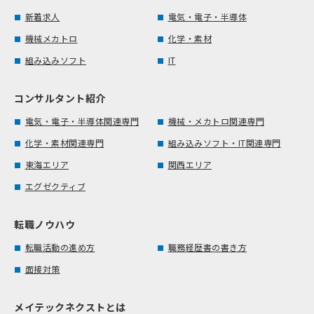
新着求人
電気・電子・半導体
機械メカトロ
化学・素材
組み込みソフト
IT
コンサルタント紹介
電気・電子・半導体関連専門
機械・メカトロ関連専門
化学・素材関連専門
組み込みソフト・IT関連専門
東海エリア
関西エリア
エグゼクティブ
転職ノウハウ
転職活動の進め方
職務経歴書の書き方
面接対策
メイテックネクストとは