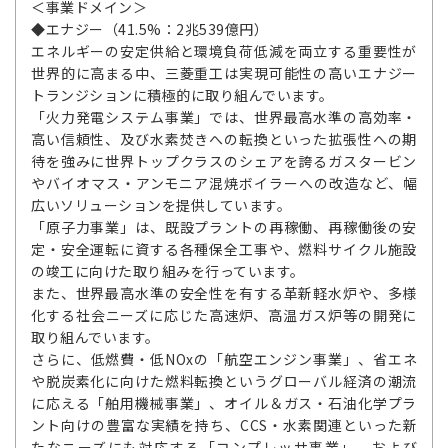
＜事業ドメイン＞
◆エナジー（41.5%：2兆539億円）
エネルギーの安定供給と環境負荷低減を両立する重要性が
世界的に高まる中、三菱重工は実現可能性の高いエナジー
トランジションに積極的に取り組んでいます。
「火力発電システム事業」では、世界最高水準の高効率・
高い信頼性、及び水素焚きへの転換といった拡張性への期
待を強みに世界トップクラスのシェアを誇るガスタービン
やバイオマス・アンモニア混焼ボイラーへの改造など、幅
広いソリューションを提供しています。
「原子力事業」は、既設プラントの再稼働、再稼働後の安
定・安全運転に資する各種保全工事や、燃料サイクル施設
の竣工に向けた取り組みを行っています。
また、世界最高水準の安全性を有する革新軽水炉や、多様
化する社会ニーズに応じた高速炉、高温ガス炉等の開発に
取り組んでいます。
さらに、低燃費・低NOxの「航空エンジン事業」、省エネ
や脱炭素化に向けた燃料転換というグローバル経済の潮流
に応える「舶用機械事業」、オイル＆ガス・石油化学プラ
ント向けの豊富な実績を持ち、CCS・水素関連といった新
たなニーズにも対応する「コンプレッサ事業」、および