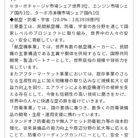
※ターボチャージャ市場シェア世界3位、エンジン市場シェ
ア国内1位、ターボ冷凍機市場シェア国内1位
◆航空・防衛・宇宙（28.0%：1兆3938億円）
三菱重工は、民間航空機、防衛、宇宙の各分野を通じて国
家レベルのプロジェクトに取り組み、世界中の人々の安
心・安全に貢献しています。
「航空機事業」では、世界有数の航空機メーカーに、民間
機の主要構造である主翼や胴体を供給するなど、国際共同
開発・製造パートナーとして、世界屈指の規模や技術力を
有しています。
またアフターマーケット事業においては、既存事業のさら
なる生産性向上に加え他機種の取り込みなど規模拡大と収
益力向上を図り、エアラインによる航空機運行の根幹を支
える存在として、今後も信頼性の高い技術に磨きをかけ、
世界中の人々に快適な空の旅を届けていきます。
「防衛事業」では、国の要請に基づき、数多くの防衛装備
品の開発・生産・運用支援に携わっています。
スタンドオフ防衛能力や無人アセット防衛能力等の抜本的
強化、従来装備品の能力向上や周辺分野の拡大等に応える
ことで、防衛のリーディングカンパニーとして、安全・安