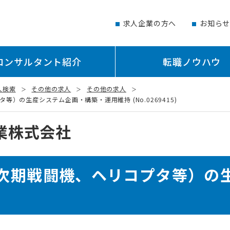
求人企業の方へ
お知ら
コンサルタント紹介
転職ノウハウ
人検索
その他の求人
その他の求人
）の生産システム企画・構築・運用維持 (No.0269415)
業株式会社
次期戦闘機、ヘリコプタ等）の