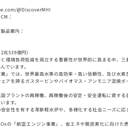
be.com/@DiscoverMHI
CM：
の製品案内：
2兆539億円）
給と環境負荷低減を両立する重要性が世界的に高まる中、三
組んでいます。
事業」では、世界最高水準の高効率・高い信頼性、及び水素
シェアを誇るガスタービンやバイオマス・アンモニア混焼ボ
既設プラントの再稼働、再稼働後の安定・安全運転に資する
ています。
の安全性を有する革新軽水炉や、多様化する社会ニーズに応
NOxの「航空エンジン事業」、省エネや脱炭素化に向けた