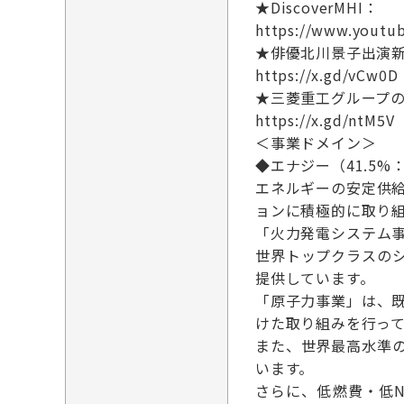
★DiscoverMHI：
https://www.youtu
★俳優北川景子出演新
https://x.gd/vCw0D
★三菱重工グループ
https://x.gd/ntM5V
＜事業ドメイン＞
◆エナジー（41.5%：
エネルギーの安定供
ョンに積極的に取り
「火力発電システム
世界トップクラスの
提供しています。
「原子力事業」は、
けた取り組みを行っ
また、世界最高水準
います。
さらに、低燃費・低