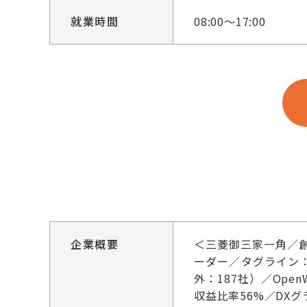
就業時間
08:00～17:00
企業概要
＜三菱御三家一角／
ーダー／タグライン：Mo
外：187社）／Op
収益比率56%／DXグ