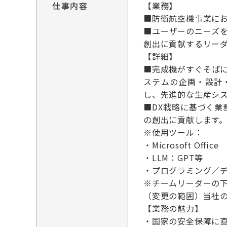
仕事内容
【業務】
■防衛航空機事業に
■ユーザーのニーズ
創出に貢献するリー
【詳細】
■完成機がすぐそば
ステムの企画・設計
し、先進的な生産シ
■DX戦略に基づく業
の創出に貢献します
※使用ツール：
・Microsoft Office
・LLM：GPT等
・プログラミング／デー
※チームリーダーの
（変更の範囲）当社
【業務の魅力】
・国家の安全保障に