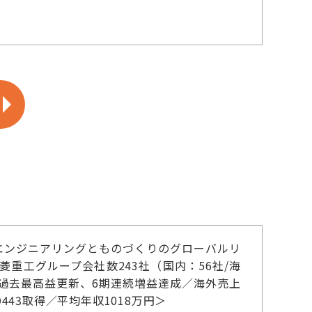
エンジニアリングとものづくりのグローバルリ
銘柄／三菱重工グループ会社数243社（国内：56社/海
連続過去最高益更新、6期連続増益達成／海外売上
443取得／平均年収1018万円＞