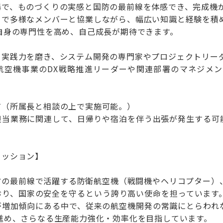
場で、ものづくりの実感と国防の最前線を体感でき、完成機
トで多様なメンバーと協業しながら、幅広い知識と経験を積
自身の専門性を高め、自己成長が期待できます。
て実践力を磨き、システム開発の専門家やプロジェクトリー
航空機事業のDX戦略推進リーダーや関連部署のマネジメ
有（所属長と相談の上で実施可能。）
担当業務に関連して、日帰りや宿泊を伴う出張が発生する可
ミッション】
防の最前線で活躍する防衛航空機（戦闘機やヘリコプター）
おり、国家の安全を守るという誇り高い使命を担っています
が増加傾向にある中で、従来の航空機開発の常識にとらわれな
進め、さらなる生産能力強化・効率化を目指しています。