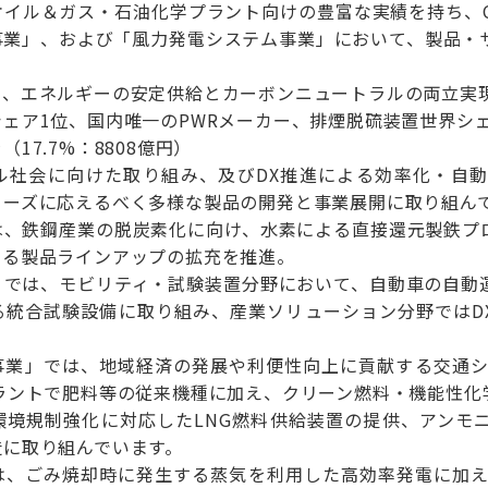
オイル＆ガス・石油化学プラント向けの豊富な実績を持ち、C
事業」、および「風力発電システム事業」において、製品・
て、エネルギーの安定供給とカーボンニュートラルの両立実
ェア1位、国内唯一のPWRメーカー、排煙脱硫装置世界シェ
17.7%：8808億円）
ル社会に向けた取り組み、及びDX推進による効率化・自
ニーズに応えるべく多様な製品の開発と事業展開に取り組ん
は、鉄鋼産業の脱炭素化に向け、水素による直接還元製鉄プ
える製品ラインアップの拡充を推進。
」では、モビリティ・試験装置分野において、自動車の自動
る統合試験設備に取り組み、産業ソリューション分野ではDX
。
事業」では、地域経済の発展や利便性向上に貢献する交通シ
プラントで肥料等の従来機種に加え、クリーン燃料・機能性化
環境規制強化に対応したLNG燃料供給装置の提供、アンモニ
造に取り組んでいます。
は、ごみ焼却時に発生する蒸気を利用した高効率発電に加え、