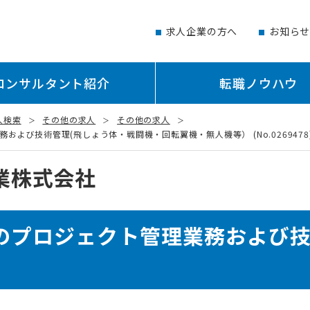
求人企業の方へ
お知ら
コンサルタント紹介
転職ノウハウ
人検索
その他の求人
その他の求人
よび技術管理(飛しょう体・戦闘機・回転翼機・無人機等） (No.0269478
業株式会社
のプロジェクト管理業務および技
）