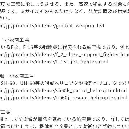
速度で正確に飛しょうさせる、また、高速で移動する対象に
製品です。ミサイルそのものだけでなく、発射装置及び管制
さい。
m/jp/products/defense/guided_weapon_list
)：小牧南工場
いるF-2、F-15等の戦闘機に代表される航空機であり、例
m/jp/products/defense/f_2_close_support_fighter.ht
m/jp/products/defense/f_15j_jet_fighter.html
機)：小牧南工場
SH-60、UH-60等の哨戒ヘリコプタや救難ヘリコプタで
m/jp/products/defense/sh60k_patrol_helicopter.html
m/jp/products/defense/uh60j_rescue_helicopter.html
南工場
継機として防衛省が開発を進めている航空機であり、詳しく
位置づけとしては、機体担当企業として防衛省と契約してい