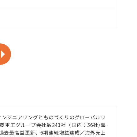
エンジニアリングとものづくりのグローバルリ
銘柄／三菱重工グループ会社数243社（国内：56社/海
連続過去最高益更新、6期連続増益達成／海外売上