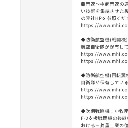
亜音速～極超音速の
い技術を集結させた
の弊社HPを参照くだ
https://www.mhi.co
◆防衛航空機(戦闘機
航空自衛隊が保有して
https://www.mhi.co
https://www.mhi.co
◆防衛航空機(回転翼
自衛隊が保有している
https://www.mhi.co
https://www.mhi.co
◆次期戦闘機：小牧
F-2支援戦闘機の後
おける三菱重工業の