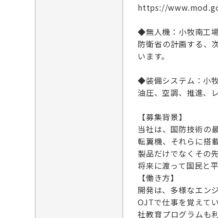
https://www.mod.go.
◆無人機：小牧南工
防衛省の計画する、
います。
◆装備システム：小牧
油圧、空調、推進、
【募集背景】
当社は、国防技術の
転翼機、それらに搭
製品だけでなくその
将来に渡って国民と
【働き方】
開発は、多様なエンジ
OJTで仕事を覚え
社教育プログラムも