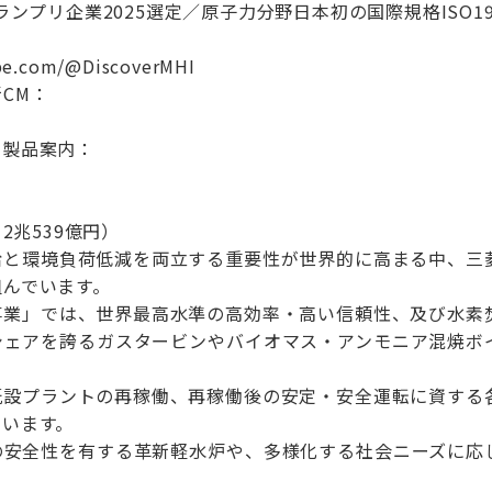
ランプリ企業2025選定／原子力分野日本初の国際規格ISO19
be.com/@DiscoverMHI
CM：
の製品案内：
2兆539億円）
給と環境負荷低減を両立する重要性が世界的に高まる中、三
組んでいます。
事業」では、世界最高水準の高効率・高い信頼性、及び水素
シェアを誇るガスタービンやバイオマス・アンモニア混焼ボ
既設プラントの再稼働、再稼働後の安定・安全運転に資する
ています。
の安全性を有する革新軽水炉や、多様化する社会ニーズに応