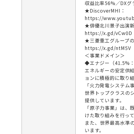
収益比率56%／DXグ
★DiscoverMHI：
https://www.youtu
★俳優北川景子出演新
https://x.gd/vCw0D
★三菱重工グループ
https://x.gd/ntM5V
＜事業ドメイン＞
◆エナジー（41.5%：
エネルギーの安定供
ョンに積極的に取り
「火力発電システム
世界トップクラスの
提供しています。
「原子力事業」は、
けた取り組みを行っ
また、世界最高水準
います。