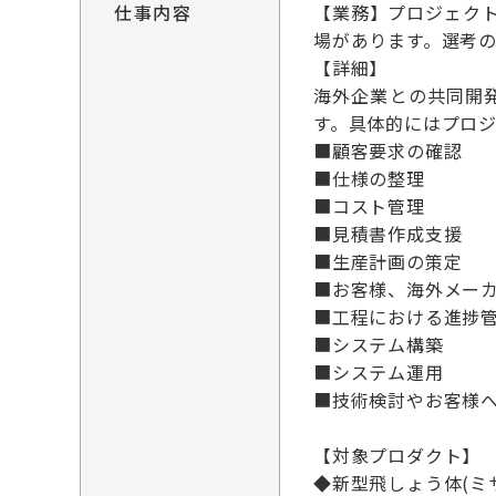
仕事内容
【業務】プロジェク
場があります。選考
【詳細】
海外企業との共同開
す。具体的にはプロ
■顧客要求の確認
■仕様の整理
■コスト管理
■見積書作成支援
■生産計画の策定
■お客様、海外メー
■工程における進捗
■システム構築
■システム運用
■技術検討やお客様
【対象プロダクト】
◆新型飛しょう体(ミ