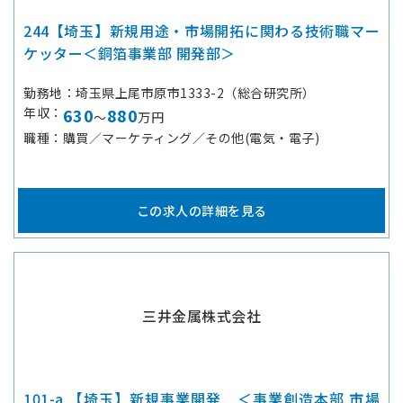
244【埼玉】新規用途・市場開拓に関わる技術職マー
ケッター＜銅箔事業部 開発部＞
勤務地
埼玉県上尾市原市1333-2（総合研究所）
年収
630
880
～
万円
職種
購買／マーケティング／その他(電気・電子)
この求人の詳細を見る
三井金属株式会社
101-a 【埼玉】新規事業開発 ＜事業創造本部 市場