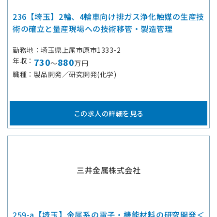
236【埼玉】2輪、4輪車向け排ガス浄化触媒の生産技
術の確立と量産現場への技術移管・製造管理
勤務地
埼玉県上尾市原市1333-2
年収
730
880
～
万円
職種
製品開発／研究開発(化学)
この求人の詳細を見る
三井金属株式会社
259-a【埼玉】金属系の電子・機能材料の研究開発＜