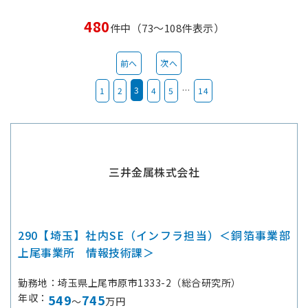
480
件中（73～108件表示）
前へ
次へ
3
…
1
2
4
5
14
三井金属株式会社
290【埼玉】社内SE（インフラ担当）＜銅箔事業部
上尾事業所 情報技術課＞
勤務地
埼玉県上尾市原市1333-2（総合研究所）
年収
549
745
～
万円