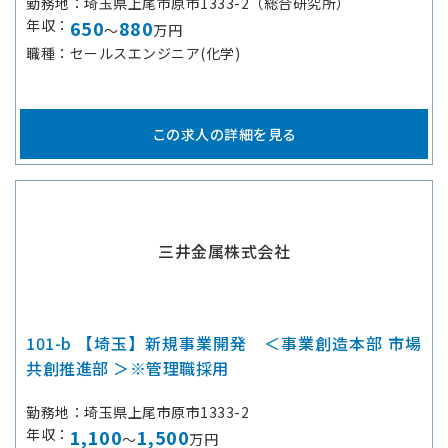
勤務地
埼玉県上尾市原市1333-2（総合研究所）
年収
650
880
～
万円
職種
セールスエンジニア(化学)
この求人の詳細を見る
三井金属株式会社
101-b 【埼玉】新規事業開発 ＜事業創造本部 市場
共創推進部 ＞※管理職採用
勤務地
埼玉県上尾市原市1333-2
年収
1,100
1,500
～
万円