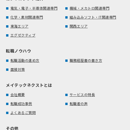
電気・電子・半導体関連専門
機械・メカトロ関連専門
化学・素材関連専門
組み込みソフト・IT関連専門
東海エリア
関西エリア
エグゼクティブ
転職ノウハウ
転職活動の進め方
職務経歴書の書き方
面接対策
メイテックネクストとは
会社概要
サービスの特長
転職成功事例
転職者の声
よくあるご質問
その他