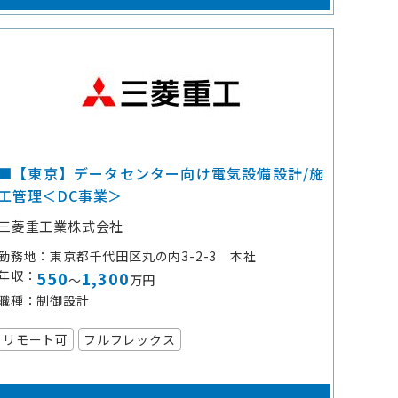
■【東京】データセンター向け電気設備設計/施
工管理＜DC事業＞
三菱重工業株式会社
勤務地
東京都千代田区丸の内3-2-3 本社
年収
550
1,300
～
万円
職種
制御設計
リモート可
フルフレックス