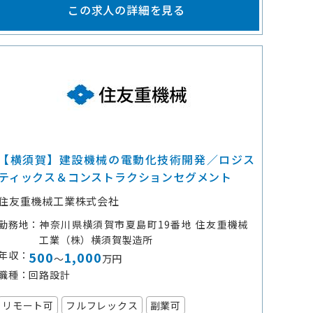
この求人の詳細を見る
【横須賀】建設機械の電動化技術開発／ロジス
ティックス＆コンストラクションセグメント
住友重機械工業株式会社
勤務地
神奈川県横須賀市夏島町19番地 住友重機械
工業（株）横須賀製造所
年収
500
1,000
～
万円
職種
回路設計
リモート可
フルフレックス
副業可