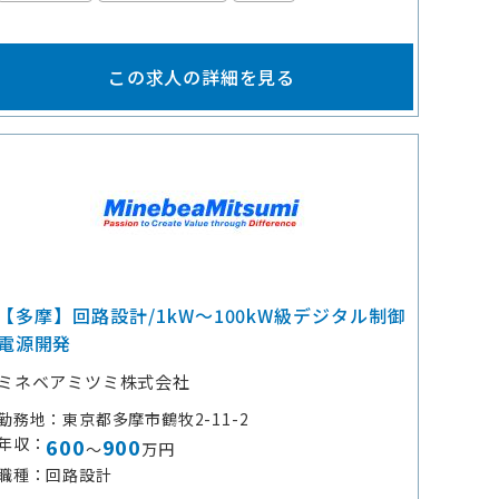
この求人の詳細を見る
【多摩】回路設計/1kW～100kW級デジタル制御
電源開発
ミネベアミツミ株式会社
勤務地
東京都多摩市鶴牧2-11-2
年収
600
900
～
万円
職種
回路設計