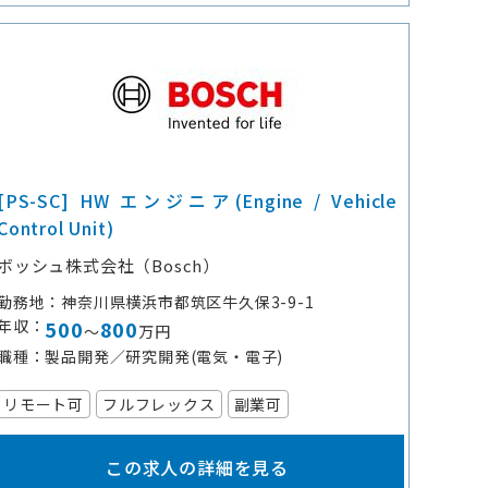
[PS-SC] HW エンジニア(Engine / Vehicle
Control Unit)
ボッシュ株式会社（Bosch）
勤務地
神奈川県横浜市都筑区牛久保3-9-1
年収
500
800
～
万円
職種
製品開発／研究開発(電気・電子)
リモート可
フルフレックス
副業可
この求人の詳細を見る