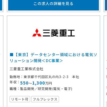
この求人の詳細を見る
セ
■【東京】データセンター領域における電気ソ
リューション開発＜DC事業＞
三菱重工業株式会社
勤務地
東京都千代田区丸の内3-2-3 本社
年収
550
1,300
～
万円
職種
製品開発／研究開発(電気・電子)
リモート可
フルフレックス