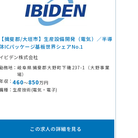
【揖斐郡/大垣市】生産設備開発（電気）／半導
体ICパッケージ基板世界シェアNo.1
イビデン株式会社
勤務地
岐阜県揖斐郡大野町下磯237-1（大野事業
場）
年収
460
850
～
万円
職種
生産技術(電気・電子)
この求人の詳細を見る