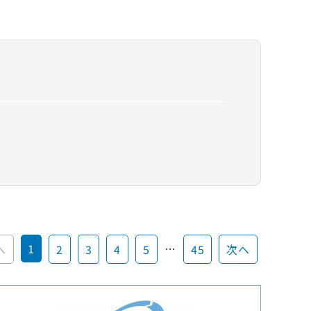
1
…
へ
2
3
4
5
45
次へ