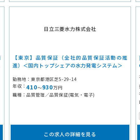
日立三菱水力株式会社
画
【東京】品質保証（全社的品質保証活動の推
ス
進）＜国内トップシェアの水力発電システム＞
勤務地
東京都港区芝5-29-14
年収
410
930
～
万円
職種
品質管理／品質保証(電気・電子)
この求人の詳細を見る