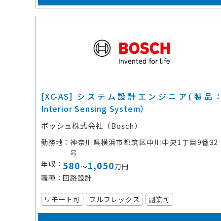
[XC-AS] システム設計エンジニア(製品
Interior Sensing System）
ボッシュ株式会社（Bosch）
勤務地
神奈川県横浜市都筑区中川中央1丁目9番32
号
年収
580
1,050
～
万円
職種
回路設計
リモート可
フルフレックス
副業可