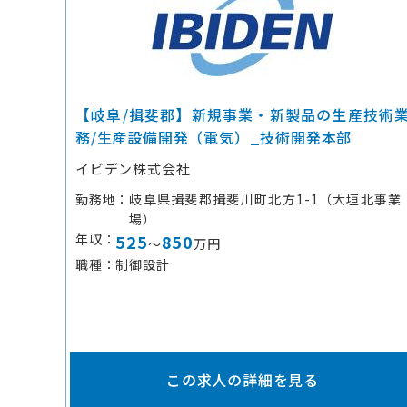
【岐阜/揖斐郡】新規事業・新製品の生産技術
務/生産設備開発（電気）_技術開発本部
イビデン株式会社
勤務地
岐阜県揖斐郡揖斐川町北方1-1（大垣北事業
場）
年収
525
850
～
万円
職種
制御設計
この求人の詳細を見る