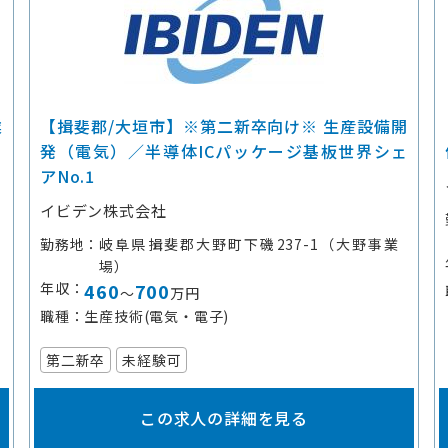
業
【揖斐郡/大垣市】※第二新卒向け※ 生産設備開
発（電気）／半導体ICパッケージ基板世界シェ
アNo.1
イビデン株式会社
勤務地
岐阜県揖斐郡大野町下磯237-1（大野事業
場）
年収
460
700
～
万円
職種
生産技術(電気・電子)
第二新卒
未経験可
この求人の詳細を見る