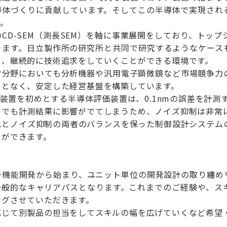
導体づくりに貢献しています。そしてこの半導体で実現される
す。
CD-SEM（測長SEM）を軸に事業展開をしており、トッ
きます。日立製作所の研究所と共同で研究するようなケース
め、継続的に技術追求をしていくことができる環境です。
オ分野においても分析機器や汎用電子顕微鏡など市場競争力
ことなく、安定した経営基盤を構築しています。
検査装置を初めとする半導体評価装置は、0.1nmの誤差を計
レでも計測結果に影響がでてしまうため、ノイズ抑制は非常
化とノイズ抑制の両者のバランスを保った制御設計システム
とができます。
一機能開発から始まり、ユニット単位の開発設計の取り纏め
一般的なキャリアパスとなります。これまでのご経験や、ス
ングさせていただきます。
応じて別製品の担当をしてスキルの幅を広げていくなど希望