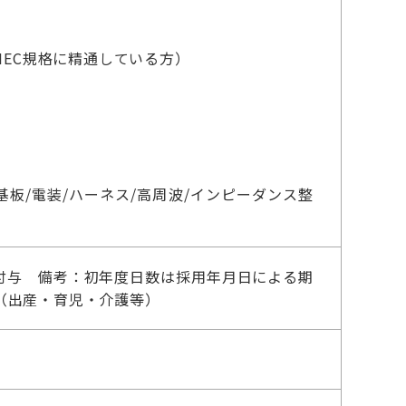
IEC規格に精通している方）
/基板/電装/ハーネス/高周波/インピーダンス整
付与 備考：初年度日数は採用年月日による期
（出産・育児・介護等）