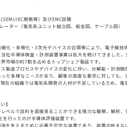
SEMI/IEC規格等）及びEMC試験
)オペレーター（電気系ユニット組立図、板金図、ケーブル図）
微細化・多様化・3次元デバイスの台頭等により、電子線技
当社半導体検査・計測装置事業は拡大を続けてきました。当
世界市場の約7割を占めるトップシェア製品です。
イス製造プロセスやデバイスの変化に伴い、分解能・計測精
いった多様なニーズがあり、顧客の高度な要求に対しても、
、現在の組織では電気系開発の人材が不足しているため、電
がい】
子レベルで試料を直接見ることができる強力な観察、解析、
化を行ったのが半導体評価装置です。
製造を支えるために必要不可欠な装置であり、装置の弛まな