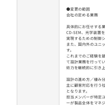
●変更の範囲
会社の定める業務
具体的にお任せする
CD-SEM、光学装
実現するための制御
また、国内外のユニ
す。
これまでのご経験を
て設計業務を行って
術力を継続的に引き
設計の進め方／棲み
主に顧客対応を行う
となります。
担当メンバーが特定
ーが製品全体をマネ