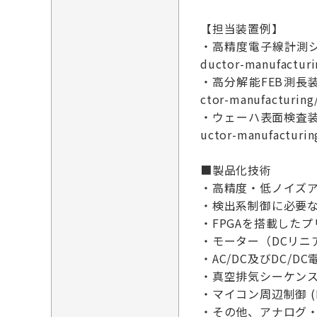
【担当装置例】
・高精度電子線計測システム 
ductor-manufacturi
・高分解能FEB測長装置 C
ctor-manufacturing
・ウェーハ表面検査装置 LS
uctor-manufacturin
■製品化技術
・高精度・低ノイズ
・検出系制御に必要な
・FPGAを搭載した
・モーター（DCリニ
・AC/DC及びDC
・真空排気シーケンス
・マイコン周辺制御 (
・その他、アナログ