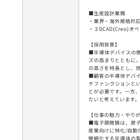
■生産設計業務
・業界・海外規格対応(
・３DCAD(Creo
【採用背景】
■半導体デバイスの
ズの高まりとともに、
の高さを特長とし、
■顧客の半導体デバ
チファンクションと
とが必要です。一方
たいと考えています。
【仕事の魅力・やり
■電子顕微鏡は、原
産業向けに特化/自動
微細化する半導体の