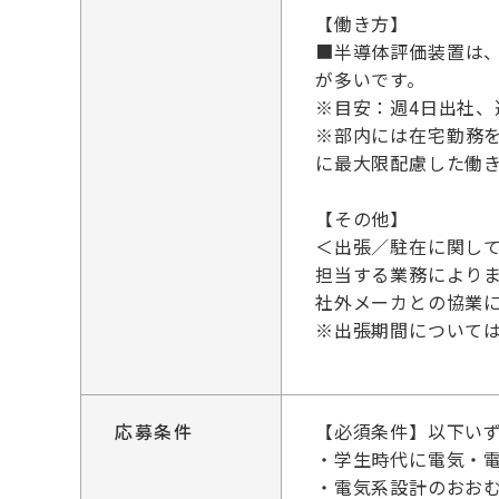
【働き方】
■半導体評価装置は
が多いです。
※目安：週4日出社、
※部内には在宅勤務
に最大限配慮した働
【その他】
＜出張／駐在に関し
担当する業務により
社外メーカとの協業
※出張期間について
応募条件
【必須条件】以下い
・学生時代に電気・
・電気系設計のおおむ