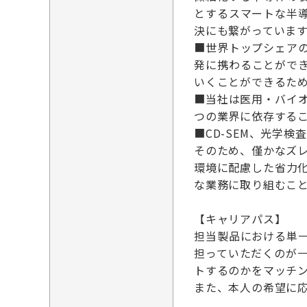
とするスマートな半
決にも繋がっていま
■世界トップシェアの
発に携わることがで
いくことができるた
■当社は医用・バイ
つの業界に依存する
■CD-SEM、光学
そのため、僅かなズ
環境に配慮した省力
な業務に取り組むこ
【キャリアパス】
担当製品における単
担っていただくのが
トするのかをマッチ
また、本人の希望に