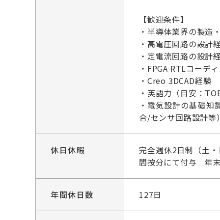
【歓迎条件】
・半導体業界の製造・
・高電圧回路の設計
・定電流回路の設計
・FPGA RTLコーデ
・Creo 3DCAD経験
・英語力（目安：TOE
・電気設計の基礎知識を
合/センサ回路設計等
休日休暇
完全週休2日制（土
間按分にて付与 年
年間休日数
127日