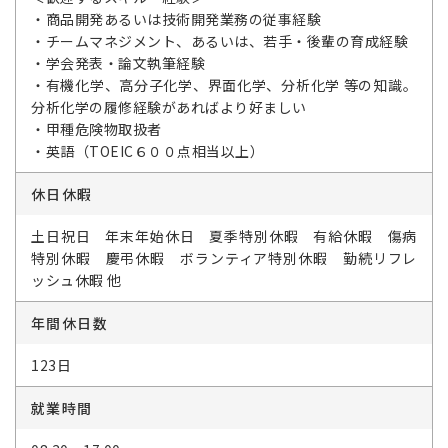
・商品開発あるいは技術開発業務の従事経験
・チームマネジメント、あるいは、若手・後輩の育成経験
・学会発表・論文執筆経験
・有機化学、高分子化学、界面化学、分析化学 等の知識。
分析化学の履修経験があればより好ましい
・甲種危険物取扱者
・英語（TOEIC６００点相当以上）
休日休暇
土日祝日 年末年始休日 夏季特別休暇 有給休暇 傷病
特別休暇 慶弔休暇 ボランティア特別休暇 勤続リフレ
ッシュ休暇 他
年間休日数
123日
就業時間