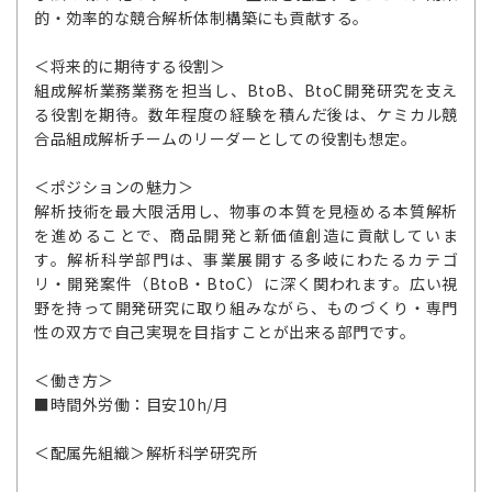
的・効率的な競合解析体制構築にも貢献する。
＜将来的に期待する役割＞
組成解析業務業務を担当し、BtoB、BtoC開発研究を支え
る役割を期待。数年程度の経験を積んだ後は、ケミカル競
合品組成解析チームのリーダーとしての役割も想定。
＜ポジションの魅力＞
解析技術を最大限活用し、物事の本質を見極める本質解析
を進めることで、商品開発と新価値創造に貢献していま
す。解析科学部門は、事業展開する多岐にわたるカテゴ
リ・開発案件（BtoB・BtoC）に深く関われます。広い視
野を持って開発研究に取り組みながら、ものづくり・専門
性の双方で自己実現を目指すことが出来る部門です。
＜働き方＞
■時間外労働：目安10h/月
＜配属先組織＞解析科学研究所