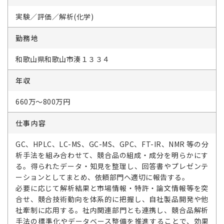
実験／評価／解析(化学)
勤務地
和歌山県和歌山市湊１３３４
年収
660万～800万円
仕事内容
GC、HPLC、LC-MS、GC-MS、GPC、FT-IR、NMR 等の分
析手法を組み合わせて、競合品の組成・成分を明らかにす
る。得られたデータ・知見を整理し、回答書やプレゼンテ
ーションとしてまとめ、依頼部門へ適切に報告する。
必要に応じて解析結果と市場情報・特許・論文情報等を突
合せ、競合技術動向を体系的に把握し、自社製品開発や他
社牽制に応用する。社内関連部門とも連携し、競合品解析
手法の標準化やデータベース整備を推進することで、効果