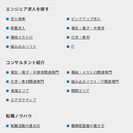
エンジニア求人を探す
求人検索
ピックアップ求人
新着求人
電気・電子・半導体
機械メカトロ
化学・素材
組み込みソフト
IT
コンサルタント紹介
電気・電子・半導体関連専門
機械・メカトロ関連専門
化学・素材関連専門
組み込みソフト・IT関連専門
東海エリア
関西エリア
エグゼクティブ
転職ノウハウ
転職活動の進め方
職務経歴書の書き方