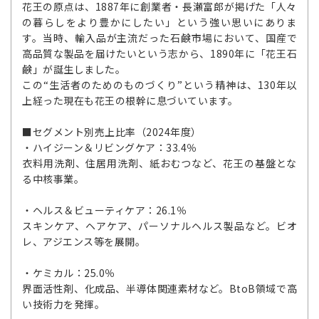
花王の原点は、1887年に創業者・長瀬富郎が掲げた「人々
の暮らしをより豊かにしたい」という強い思いにありま
す。当時、輸入品が主流だった石鹸市場において、国産で
高品質な製品を届けたいという志から、1890年に「花王石
鹸」が誕生しました。
この“生活者のためのものづくり”という精神は、130年以
上経った現在も花王の根幹に息づいています。
■セグメント別売上比率（2024年度）
・ハイジーン＆リビングケア：33.4％
衣料用洗剤、住居用洗剤、紙おむつなど、花王の基盤とな
る中核事業。
・ヘルス＆ビューティケア：26.1％
スキンケア、ヘアケア、パーソナルヘルス製品など。ビオ
レ、アジエンス等を展開。
・ケミカル：25.0％
界面活性剤、化成品、半導体関連素材など。BtoB領域で高
い技術力を発揮。