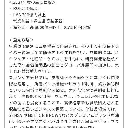
＜2027年度の主要目標＞
・ROIC 11％以上
・EVA 700億円以上
・営業利益：過去最高益更新
・海外売上高 8000億円以上（CAGR +4.3％）
＜重点戦略＞
事業は役割別に三層構造で再編され、その中でも成長ドラ
イバー領域は企業価値向上の中核を担う。具体的には、ス
キンケア・化粧品・ケミカルを中心に、研究開発を起点と
した高付加価値商品の創出とグローバル展開を加速し、売
上と利益の拡大を狙う。
スキンケア分野では、皮膚科学や界面化学に基づく独自技
術を活用し、角層バリア機能やセラミド制御、紫外線防御
といった領域で差別化を図る。ナノ乳化や浸透制御技術に
より「高機能と使用感」を両立し、キュレルやビオレUVな
どの製品を展開することで、高価格帯でも継続購入される
収益性の高いビジネスを構築している。化粧品領域では、
SENSAIやMOLTON BROWNなどのプレミアムブランドを軸
に、欧州やアジアなど地域特性に応じた展開を行い、ブラ
ンド力と技術力を組み合わせて高収益化を図る。