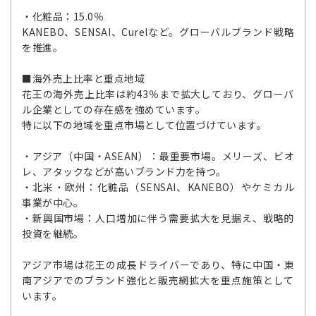
・化粧品：15.0％
KANEBO、SENSAI、Curelなど。グローバルブランド戦略
を推進。
■海外売上比率と重点地域
花王の海外売上比率は約43％まで拡大しており、グローバ
ル企業としての存在感を強めています。
特に以下の地域を重点市場として位置づけています。
・アジア（中国・ASEAN）：最重要市場。メリーズ、ビオ
レ、アタックなどが高いブランド力を持つ。
・北米・欧州：化粧品（SENSAI、KANEBO）やケミカル
事業が中心。
・新興国市場：人口増加に伴う需要拡大を見据え、戦略的
投資を継続。
アジア市場は花王の成長ドライバーであり、特に中国・東
南アジアでのブランド強化と販売網拡大を重点施策として
います。