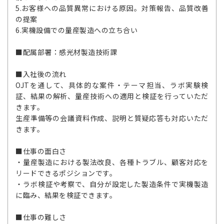
5.お客様への品質異常における原因。対策報告、品質改善
の提案
6.実機設備での量産製造への立ち合い
■配属部署：感光材製造技術課
■入社後の流れ
OJTを通して、具体的な案件・テーマ担当、ラボ実験検
証、結果の解析、量産技術への適用と検証を行っていただ
きます。
生産準備等の会議資料作成、説明と質疑応答も対応いただ
きます。
■仕事の面白さ
・量産製造における製法改良、各種トラブル、顧客対応を
リードできるポジションです。
・ラボ検証や考察で、自分が設定した製造条件で実機製造
に臨み、結果を検証できます。
■仕事の難しさ