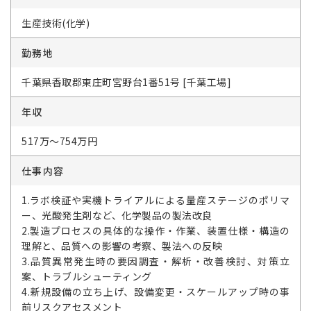
生産技術(化学)
勤務地
千葉県香取郡東庄町宮野台1番51号 [千葉工場]
年収
517万～754万円
仕事内容
1.ラボ検証や実機トライアルによる量産ステージのポリマ
ー、光酸発生剤など、化学製品の製法改良
2.製造プロセスの具体的な操作・作業、装置仕様・構造の
理解と、品質への影響の考察、製法への反映
3.品質異常発生時の要因調査・解析・改善検討、対策立
案、トラブルシューティング
4.新規設備の立ち上げ、設備変更・スケールアップ時の事
前リスクアセスメント