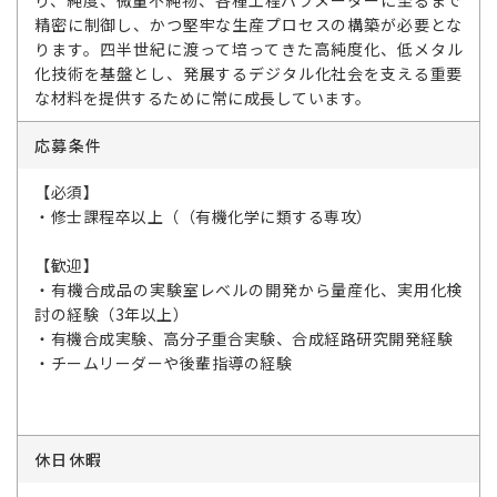
り、純度、微量不純物、各種工程パラメーターに至るまで
精密に制御し、かつ堅牢な生産プロセスの構築が必要とな
ります。四半世紀に渡って培ってきた高純度化、低メタル
化技術を基盤とし、発展するデジタル化社会を支える重要
な材料を提供するために常に成長しています。
応募条件
【必須】
・修士課程卒以上（（有機化学に類する専攻）
【歓迎】
・有機合成品の実験室レベルの開発から量産化、実用化検
討の経験（3年以上）
・有機合成実験、高分子重合実験、合成経路研究開発経験
・チームリーダーや後輩指導の経験
休日休暇