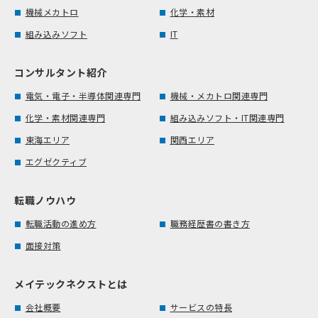
機械メカトロ
化学・素材
組み込みソフト
IT
コンサルタント紹介
電気・電子・半導体関連専門
機械・メカトロ関連専門
化学・素材関連専門
組み込みソフト・IT関連専門
東海エリア
関西エリア
エグゼクティブ
転職ノウハウ
転職活動の進め方
職務経歴書の書き方
面接対策
メイテックネクストとは
会社概要
サービスの特長