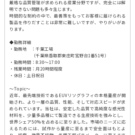
厳格な品質管理が求められる産業分野ですが、完全には解
明できない問題も多々生じます。
時間的な制約の中で、最善策をもってお客様に届けられる
製品を作りだすことは非常に難しいですが、やりがいがあ
ります。
◆勤務詳細
・勤務地 ：千葉工場
（千葉県香取郡東庄町宮野台1番51号）
・勤務時間：8:30～17:00
・残業時間：月20時間程度
・休日：土日祝日
～Topic～
近年、最先端技術であるEUVリソグラフィの本格量産が開
始され、より一層の品質、性能、そして対応スピードが求
められています。当社は、安定した品質で高純度な感光性
材料を、少量多品種にて製造できる生産技術を強みとし、
世界シェア50%を占めるに至りました。市場のニーズに応
えるためには、試作から量産に至るまで安全面はもとよ