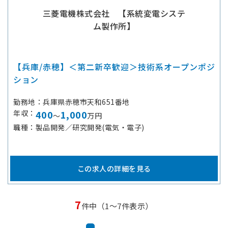
三菱電機株式会社 【系統変電システ
ム製作所】
【兵庫/赤穂】＜第二新卒歓迎＞技術系オープンポジ
ション
勤務地
兵庫県赤穂市天和651番地
年収
400
1,000
～
万円
職種
製品開発／研究開発(電気・電子)
この求人の詳細を見る
7
件中（1～7件表示）