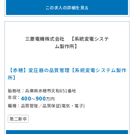
この求人の詳細を見る
三菱電機株式会社 【系統変電システ
ム製作所】
【赤穂】変圧器の品質管理【系統変電システム製作
所】
勤務地
兵庫県赤穂市天和651番地
年収
400
900
～
万円
職種
品質管理／品質保証(電気・電子)
第二新卒