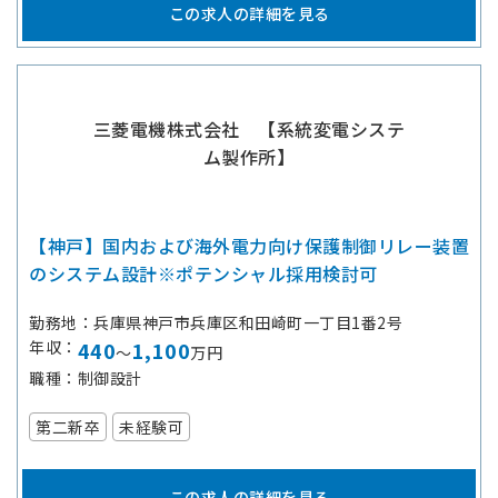
この求人の詳細を見る
三菱電機株式会社 【系統変電システ
ム製作所】
【神戸】国内および海外電力向け保護制御リレー装置
のシステム設計※ポテンシャル採用検討可
勤務地
兵庫県神戸市兵庫区和田崎町一丁目1番2号
年収
440
1,100
～
万円
職種
制御設計
第二新卒
未経験可
この求人の詳細を見る