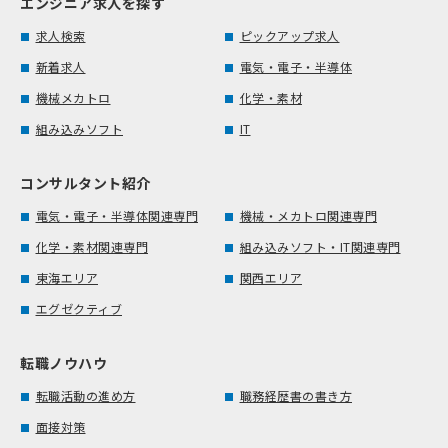
エンジニア求人を探す
求人検索
ピックアップ求人
新着求人
電気・電子・半導体
機械メカトロ
化学・素材
組み込みソフト
IT
コンサルタント紹介
電気・電子・半導体関連専門
機械・メカトロ関連専門
化学・素材関連専門
組み込みソフト・IT関連専門
東海エリア
関西エリア
エグゼクティブ
転職ノウハウ
転職活動の進め方
職務経歴書の書き方
面接対策