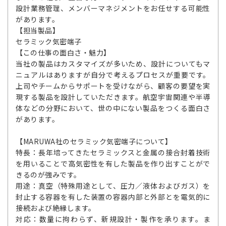
設計業務管理、メンバーマネジメントをお任せする可能性
があります。
【担当製品】
セラミック気密端子
【この仕事の面白さ・魅力】
当社の製品はカスタマイズが多いため、設計についてもマ
ニュアルはありますが自分で考えるプロセスが重要です。
上司やチームからサポートを受けながら、顧客の要望を実
現する製品を設計していただきます。航空宇宙関連や半導
体などの分野において、世の中にない製品をつくる面白さ
があります。
【MARUWA社のセラミック気密端子について】
特長：長年培ってきたセラミックスと金属の接合封着技術
を用いることで高気密性を有した製品を作り出すことがで
きるのが強みです。
用途：真空（特殊用途として、圧力／液体およびガス）を
封止する容器を有した装置の容器内部と外部とを電気的に
接続および絶縁します。
対応：数量に拘わらず、新規設計・製作を承ります。ま