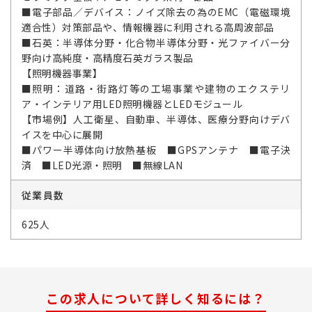
■電子部品／デバイス：ノイズ除去の為のEMC（電磁環境
適合性）対策部品や、情報機器に利用される高周波部品
■石英：半導体分野・化合物半導体分野・光ファイバー分
野向け高純度・高精度石英ガラス製品
【照明機器事業】
■照明：道路・街路灯等の工場事業や建物のエクステリ
ア・インテリア用LED照明機器とLEDモジュール
【市場例】人工衛星、自動車、半導体、医療分野向けデバ
イスを中心に展開
■パワー半導体向け放熱基板 ■GPSアンテナ ■電子決
済 ■LED光源・照明 ■無線LAN
従業員数
625人
この求人について詳しく知るには？