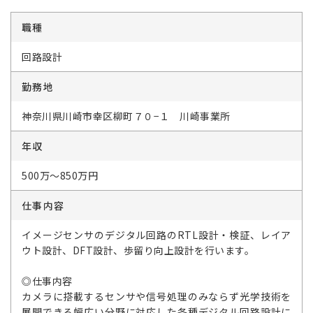
職種
回路設計
勤務地
神奈川県川崎市幸区柳町７０−１ 川崎事業所
年収
500万～850万円
仕事内容
イメージセンサのデジタル回路のRTL設計・検証、レイア
ウト設計、DFT設計、歩留り向上設計を行います。
◎仕事内容
カメラに搭載するセンサや信号処理のみならず光学技術を
展開できる幅広い分野に対応した各種デジタル回路設計に