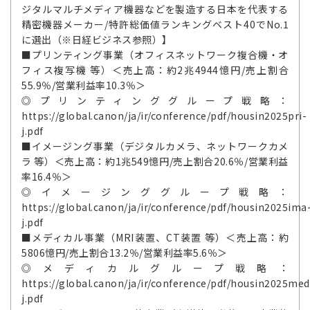
ジタルマルチメディア機器などを製造する日本を代表する
精密機器メーカー/特許総価値ランキングベスト40でNo.1
に選出（※日経ビジネス参照）】
■プリンティング事業（オフィスネットワーク複合機・オ
フィス複写機 等）＜売上高：約2兆4944憶円/売上割合
55.9％/営業利益率10.3％＞
◎プリンティンググループ戦略：
https://global.canon/ja/ir/conference/pdf/housin2025pri-
j.pdf
■イメージング事業（デジタルカメラ、ネットワークカメ
ラ 等）＜売上高：約1兆549憶円/売上割合20.6％/営業利益
率16.4％＞
◎イメージンググループ戦略：
https://global.canon/ja/ir/conference/pdf/housin2025ima
j.pdf
■メディカル事業（MRI装置、CT装置 等）＜売上高：約
5806憶円/売上割合13.2％/営業利益率5.6％＞
◎メディカルグループ戦略：
https://global.canon/ja/ir/conference/pdf/housin2025med
j.pdf