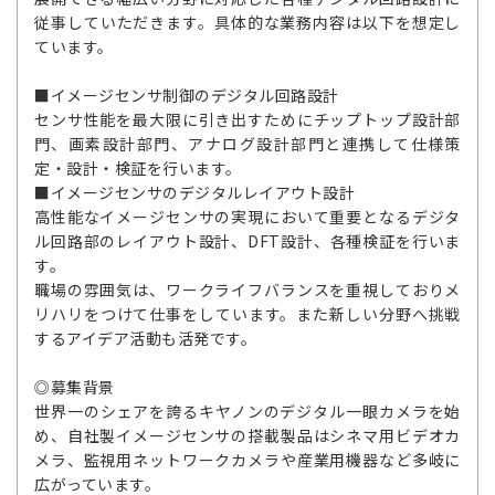
従事していただきます。具体的な業務内容は以下を想定し
ています。
■イメージセンサ制御のデジタル回路設計
センサ性能を最大限に引き出すためにチップトップ設計部
門、画素設計部門、アナログ設計部門と連携して仕様策
定・設計・検証を行います。
■イメージセンサのデジタルレイアウト設計
高性能なイメージセンサの実現において重要となるデジタ
ル回路部のレイアウト設計、DFT設計、各種検証を行いま
す。
職場の雰囲気は、ワークライフバランスを重視しておりメ
リハリをつけて仕事をしています。また新しい分野へ挑戦
するアイデア活動も活発です。
◎募集背景
世界一のシェアを誇るキヤノンのデジタル一眼カメラを始
め、自社製イメージセンサの搭載製品はシネマ用ビデオカ
メラ、監視用ネットワークカメラや産業用機器など多岐に
広がっています。