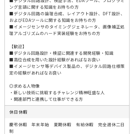
■デジタル回路設計、検証手法、EDAツール、プログラミ
ング言語に関する知識をお持ちの方
■デジタル回路の論理合成、レイアウト設計、DFT設計、
およびEDAツールに関する知識をお持ちの方
■イメージセンサのタイミングジェネレータ、画像補正処
理アルゴリズムのハード実装経験をお持ちの方
【歓迎】
■デジタル回路設計・検証に関連する開発経験・知識
■高位合成を用いた設計経験があればなお良い
■イメージセンサ等デバイス製品の、デジタル回路仕様策
定の経験があればなお良い
◎求める人物像
・新しい技術に挑戦するチャレンジ精神旺盛な人
・関連部門と連携して仕事ができる方
休日休暇
慶弔休暇 年末年始 夏期休暇 有給休暇 完全週休二日
制