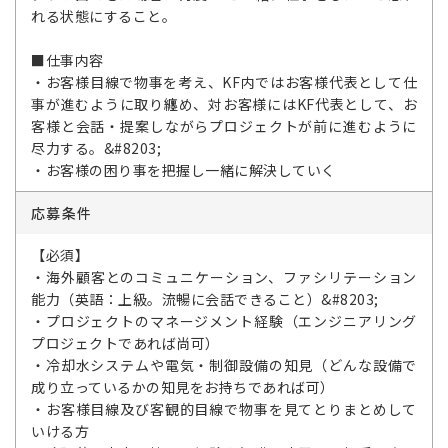
れる状態にすること。
■仕事内容
・お客様目線で物事を考え、KF内ではお客様代表として仕
事が進むように取り纏め、対お客様にはKF代表として、お
客様と会話・提案しながらプロジェクトが前に進むように
尽力する。&#8203;
・お客様の困り事を把握し一緒に解決していく
応募条件
【必須】
・海外顧客とのコミュニケーション、ファシリテーション
能力（英語：上級。流暢に会話できること）&#8203;
・プロジェクトのマネージメント経験（エンジニアリング
プロジェクトであれば尚可）
・冷却水システムや電気・制御設備の知見（どんな設備で
成り立っているかの知見をお持ちであれば可）
・お客様目線及び客観的目線で物事を見てとりまとめして
いける方