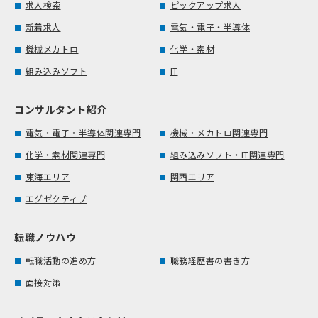
求人検索
ピックアップ求人
新着求人
電気・電子・半導体
機械メカトロ
化学・素材
組み込みソフト
IT
コンサルタント紹介
電気・電子・半導体関連専門
機械・メカトロ関連専門
化学・素材関連専門
組み込みソフト・IT関連専門
東海エリア
関西エリア
エグゼクティブ
転職ノウハウ
転職活動の進め方
職務経歴書の書き方
面接対策