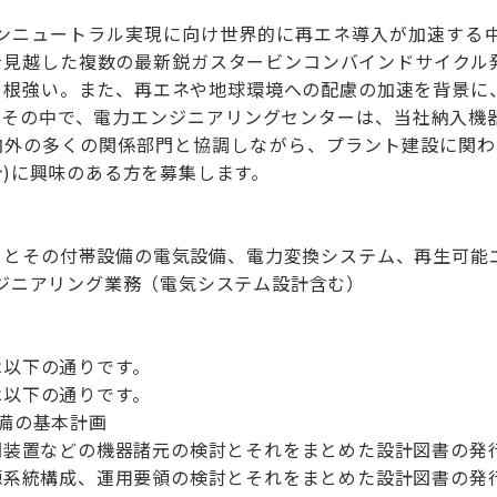
ーボンニュートラル実現に向け世界的に再エネ導入が加速する
を見越した複数の最新鋭ガスタービンコンバインドサイクル
て根強い。また、再エネや地球環境への配慮の加速を背景に
。その中で、電力エンジニアリングセンターは、当社納入機
内外の多くの関係部門と協調しながら、プラント建設に関わ
)に興味のある方を募集します。
トとその付帯設備の電気設備、電力変換システム、再生可能
ジニアリング業務（電気システム設計含む）
は以下の通りです。
は以下の通りです。
備の基本計画
置などの機器諸元の検討とそれをまとめた設計図書の発
統構成、運用要領の検討とそれをまとめた設計図書の発