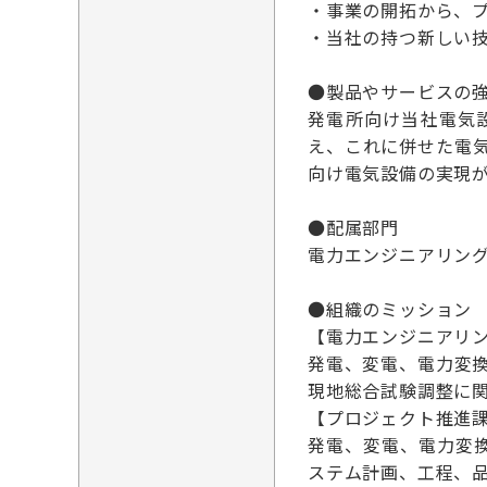
・事業の開拓から、
・当社の持つ新しい
●製品やサービスの
発電所向け当社電気
え、これに併せた電
向け電気設備の実現
●配属部門
電力エンジニアリング
●組織のミッション
【電力エンジニアリ
発電、変電、電力変
現地総合試験調整に
【プロジェクト推進課
発電、変電、電力変
ステム計画、工程、