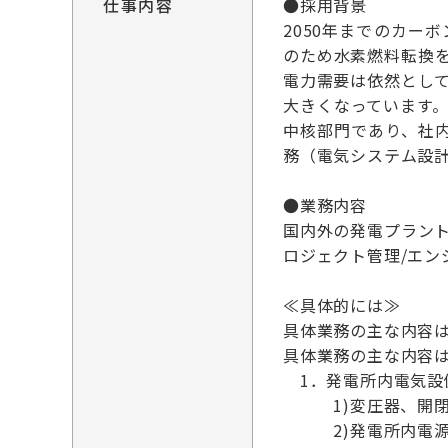
仕事内容
●採用背景
2050年までのカ
のため水素燃料転換
電力需要は依然とし
大きくなっています
中核部門であり、社
務（電気システム設計
●業務内容
国内外の発電プラン
ロジェクト管理/エン
≪具体的には≫
具体業務の主な内容
具体業務の主な内容
1．発電所内電気設
1)変圧器、開閉装
2)発電所内電源系