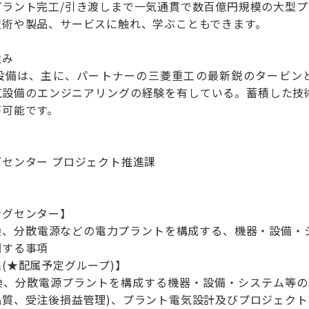
プラント完工/引き渡しまで一気通貫で数百億円規模の大型
技術や製品、サービスに触れ、学ぶこともできます。
強み
設備は、主に、パートナーの三菱重工の最新鋭のタービン
気設備のエンジニアリングの経験を有している。蓄積した技
が可能です。
センター プロジェクト推進課
ングセンター】
換、分散電源などの電力プラントを構成する、機器・設備・
関する事項
(★配属予定グループ)】
換、分散電源プラントを構成する機器・設備・システム等の
品質、受注後損益管理)、プラント電気設計及びプロジェク