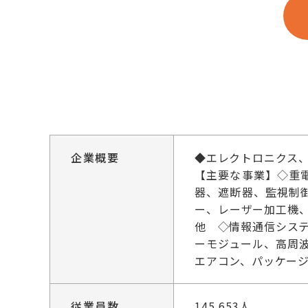
企業概要
◆エレクトロニクス
【主要な事業】◇重
器、遮断器、監視制
ー、レーザー加工機
他 ◇情報通信シス
ーモジュール、高周
エアコン、パッケー
従業員数
145,653人