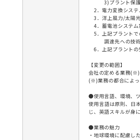
3)プラント保護ロ
2．電力変換システム
3．洋上風力/太陽
4．蓄電池システム
5．上記プラントで
調達先への技術仕
6．上記プラントの
【変更の範囲】
会社の定める業務(※)
(※)業務の都合によ
●使用言語、環境、
使用言語は原則、日
じ、英語スキルが身に
●業務の魅力
・地球環境に配慮し