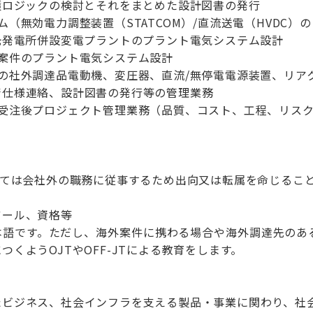
ジックの検討とそれをまとめた設計図書の発行
（無効電力調整装置（STATCOM）/直流送電（HVDC）
光発電所併設変電プラントのプラント電気システム設計
案件のプラント電気システム設計
の社外調達品電動機、変圧器、直流/無停電電源装置、リア
様連絡、設計図書の発行等の管理業務
受注後プロジェクト管理業務（品質、コスト、工程、リス
っては会社外の職務に従事するため出向又は転属を命じるこ
ツール、資格等
本語です。ただし、海外案件に携わる場合や海外調達先のあ
つくようOJTやOFF-JTによる教育をします。
たビジネス、社会インフラを支える製品・事業に関わり、社