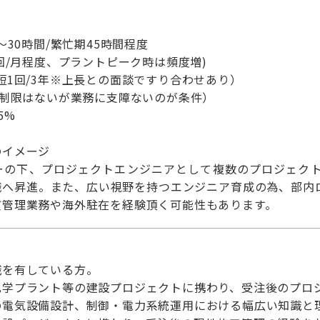
～30時間/繁忙期45時間程度
回/月程度、プラントピーク時は頻度増)
短1回/3年※上長との面談ですり合わせあり）
(制限はないが業務に支障ないのが条件）
5%
のイメージ
ーの下、プロジェクトエンジニアとして複数のプロジェク
職へ昇進。また、広い視野を持つエンジニア育成の為、部内
質管理業務や海外駐在を経験頂く可能性もあります。
識を有している方。
化学プラント等の建設プロジェクトに携わり、受注後のプロ
の電気設備設計、制御・電力系統運用における幅広い知識と