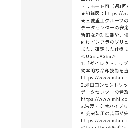
・リモート可（週1回
★組織図：https://www.
★三菱重工グループのワンスト
データセンターの安
新的な冷却性能や、
向けインフラのソリ
また、確定した仕様
＜USE CASES＞
1.「ダイレクトチップ
効率的な冷却技術を
https://www.mhi.c
2.米国コンセントリ
データセンターの普
https://www.mhi.c
3.液浸・空冷ハイブ
社会実装用の装置が完
https://www.mhi.c
＜talentbook紹介＞