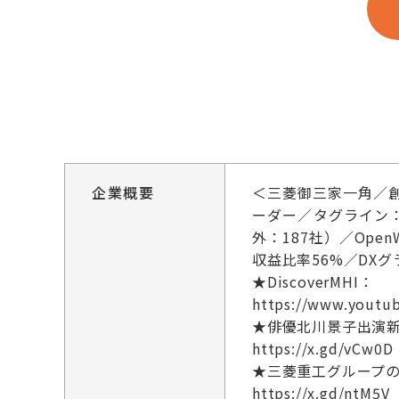
企業概要
＜三菱御三家一角／
ーダー／タグライン：Mo
外：187社）／Op
収益比率56%／DXグ
★DiscoverMHI：
https://www.youtu
★俳優北川景子出演新
https://x.gd/vCw0D
★三菱重工グループ
https://x.gd/ntM5V