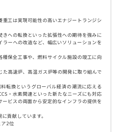
菱重工は実現可能性の高いエナジートランジシ
焚きへの転換といった拡張性への期待を強みに
イラーへの改造など、幅広いソリューションを
各種保全工事や、燃料サイクル施設の竣工に向
じた高速炉、高温ガス炉等の開発に取り組んで
燃料転換というグローバル経済の潮流に応える
CS・水素関連といった新たなニーズにも対応
サービスの両面から安定的なインフラの提供を
現に貢献しています。
ア2位