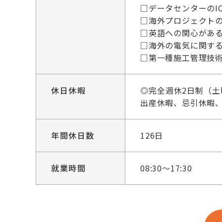
□データセンターのI
□海外プロジェクト
□英語への関心があ
□海外の電気に関する法
□第一種施工管理技
休日休暇
◎完全週休2日制（
出産休暇、忌引休暇
年間休日数
126日
就業時間
08:30～17:30