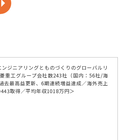
エンジニアリングとものづくりのグローバルリ
銘柄／三菱重工グループ会社数243社（国内：56社/海
連続過去最高益更新、6期連続増益達成／海外売上
443取得／平均年収1018万円＞