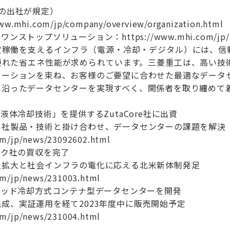
の出社が規定）
mhi.com/jp/company/overview/organization.html
ップソリューション：https://www.mhi.com/jp/products
定稼働を支えるインフラ（電源・冷却・デジタル）には、信
優れた省エネ性能が求められています。三菱重工は、高い技
ューションを束ね、お客様のご要望に合わせた最適なデータ
に沿ったデータセンターを実現すべく、関係者を取り纏めて
液体冷却技術」を提供するZutaCore社に出資
当社製品・技術と掛け合わせ、データセンターの課題を解決
om/jp/news/23092602.html
ック社の買収を完了
及拡大と社会インフラの電化に応える北米新体制発足
om/jp/news/231003.html
リッド冷却方式コンテナ型データセンターを開発
成、実証運用を経て2023年度中に販売開始予定
om/jp/news/231004.html