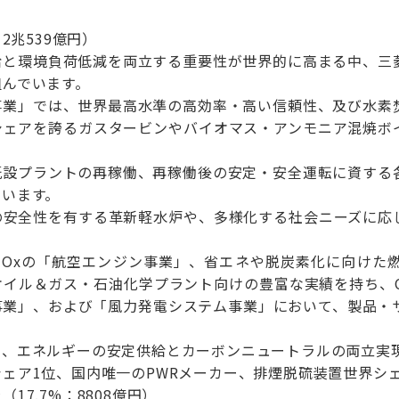
2兆539億円）
給と環境負荷低減を両立する重要性が世界的に高まる中、三
組んでいます。
事業」では、世界最高水準の高効率・高い信頼性、及び水素
シェアを誇るガスタービンやバイオマス・アンモニア混焼ボ
既設プラントの再稼働、再稼働後の安定・安全運転に資する
ています。
の安全性を有する革新軽水炉や、多様化する社会ニーズに応
NOxの「航空エンジン事業」、省エネや脱炭素化に向けた
オイル＆ガス・石油化学プラント向けの豊富な実績を持ち、C
事業」、および「風力発電システム事業」において、製品・
て、エネルギーの安定供給とカーボンニュートラルの両立実
ェア1位、国内唯一のPWRメーカー、排煙脱硫装置世界シェ
17.7%：8808億円）