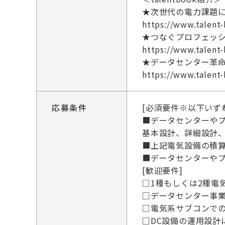
★次世代の電力課題
https://www.talent
★つなぐプロフェッ
https://www.talent
★データセンター革
https://www.talent
応募条件
[必須要件※以下いず
■データセンターや
基本設計、詳細設計
■上記電気設備の積
■データセンターや
[歓迎要件]
□1種もしくは2種電
□データセンター事
□電気系サブコンで
□DC設備の運用設計