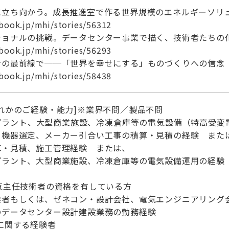
に立ち向かう。成長推進室で作る世界規模のエネルギーソリ
-book.jp/mhi/stories/56312
ショナルの挑戦。データセンター事業で描く、技術者たちの
-book.jp/mhi/stories/56293
命の最前線で──「世界を幸せにする」ものづくりへの信念
-book.jp/mhi/stories/58438
れかのご経験・能力]※業界不問／製品不問
プラント、大型商業施設、冷凍倉庫等の電気設備（特高受変
、機器選定、メーカー引合い工事の積算・見積の経験 また
算・見積、施工管理経験 または、
プラント、大型商業施設、冷凍倉庫等の電気設備運用の経験
気主任技術者の資格を有している方
業者もしくは、ゼネコン・設計会社、電気エンジニアリング
のデータセンター設計建設業務の勤務経験
に関する経験者