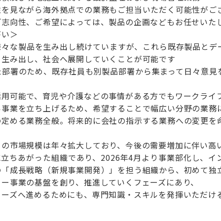
性を見ながら海外拠点での業務もご担当いただく可能性がご
ご志向性、ご希望によっては、製品の企画などもお任せいた
がい＞
様々な製品を生み出し続けていますが、これら既存製品とデ
を生み出し、社会へ展開していくことが可能です
た部署のため、既存社員も別製品部署から集まって日々意見
活用可能で、育児や介護などの事情がある方でもワークライ
い事業を立ち上げるため、希望することで幅広い分野の業務
の定める業務全般。将来的に会社の指示する業務への変更を
ーの市場規模は年々拡大しており、今後の需要増加に伴い高
月に立ちあがった組織であり、2026年4月より事業部化し
の「成長戦略（新規事業開発）」を担う組織から、初めて独
ター事業の基盤を創り、推進していくフェーズにあり、
ェーズへ進めるためにも、専門知識・スキルを発揮いただけ