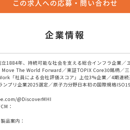
この求人への応募・問い合わせ
企業情報
創立1884年、持続可能な社会を支える総合インフラ企業／
ve The World Forward／東証TOPIX Core30
enWork「社員による会社評価スコア」上位3%企業／4期
ランプリ企業2025選定／原子力分野日本初の国際規格ISO19
be.com/@DiscoverMHI
CM：
の製品案内：