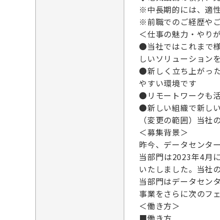
※中長期的には、適
※前職でのご経歴や
＜仕事の魅力・やり
●当社ではこれまで
しいソリューション
●新しく立ち上がっ
やすい環境です
●リモートワークも
●新しい組織で新し
（変更の範囲）当社
＜募集背景＞
昨今、データセンタ
当部門は2023年4
いたしました。当社
当部門はデータセン
事業をさらに次のフ
＜働き方＞
■働き方