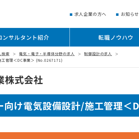
求人企業の方へ
お知ら
コンサルタント紹介
転職ノウハウ
人検索
電気・電子・半導体分野の求人
制御設計の求人
＜DC事業＞ (No.0267171)
業株式会社
向け電気設備設計/施工管理＜D