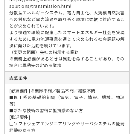
solutions/transmission.html
分散型エネルギーシステム、電力自由化、大規模自然災害
への対応など電力流通を取り巻く環境に柔軟に対応するこ
とが求められています。
より快適で環境に配慮したスマートエネルギー社会を実現
するために電力流通事業を通じて求められる社会課題の解
決に向けた活動を続けています。
（変更の範囲）会社の指示する業務
※業務上必要があるときは異動を命ずることがあり、その
場合は異動先の定める業務
応募条件
[必須要件]※業界不問／製品不問／経験不問
■理工系の基礎的知識（電気、電子、情報、機械、物理
等）
■新たな技術の習得に抵抗感のない方
[歓迎要件]
□ソフトウェアエンジニアリングやサーバシステムの開発
経験のある方