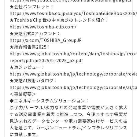
★会社パンフレット：
https://www.toshiba.co.jp/saiyou/ToshibaGuideBook2026
★Toshiba Clip 世の中×東芝のトレンドを紹介：
https://www.toshiba-clip.com/
★東芝公式Xアカウント：
https://x.com/TOSHIBA_GroupJP
★統合報告書2025：
https://www.global.toshiba/content/dam/toshiba/jp/ir/cor
report/pdf/ar2025/tir2025_a3.pdf
★東芝レビュー：
https://www.global.toshiba/jp/technology/corporate/revi
★東芝AI技術カタログ：
https://www.global.toshiba/jp/technology/corporate/ai/c
＜事業概要＞
◆エネルギーシステムソリューション：
原子力/サーマル/水力などの発電事業や需要が大きく拡大
する送変電事業を着実に推進しつつ、今後ますます需要が
見込まれるデータセンターや電力需要家向けサービスの拡
大を通じて、カーボンニュートラル/インフラレジリエンス
に貢献します。