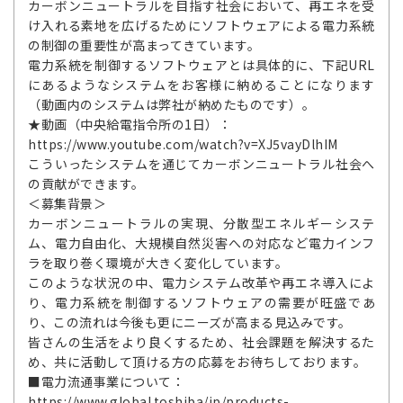
カーボンニュートラルを目指す社会において、再エネを受
け入れる素地を広げるためにソフトウェアによる電力系統
の制御の重要性が高まってきています。
電力系統を制御するソフトウェアとは具体的に、下記URL
にあるようなシステムをお客様に納めることになります
（動画内のシステムは弊社が納めたものです）。
★動画（中央給電指令所の1日）：
https://www.youtube.com/watch?v=XJ5vayDlhIM
こういったシステムを通じてカーボンニュートラル社会へ
の貢献ができます。
＜募集背景＞
カーボンニュートラルの実現、分散型エネルギーシステ
ム、電力自由化、大規模自然災害への対応など電力インフ
ラを取り巻く環境が大きく変化しています。
このような状況の中、電力システム改革や再エネ導入によ
り、電力系統を制御するソフトウェアの需要が旺盛であ
り、この流れは今後も更にニーズが高まる見込みです。
皆さんの生活をより良くするため、社会課題を解決するた
め、共に活動して頂ける方の応募をお待ちしております。
■電力流通事業について：
https://www.global.toshiba/jp/products-