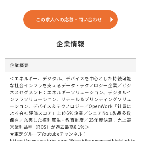
この求人への応募・問い合わせ
企業情報
企業概要
＜エネルギー、デジタル、デバイスを中心とした持続可能
な社会インフラを支えるデータ・テクノロジー企業／ビジ
ネスセグメント：エネルギーソリューション、デジタルイ
ンフラソリューション、リテール＆プリンティングソリュ
ーション、デバイス＆テクノロジー／OpenWork「社員に
よる会社評価スコア」上位6%企業／シェアNo.1製品多数
保有／充実した福利厚生・教育制度／25年度決算：売上高
営業利益率（ROS）が過去最高8.1%＞
★東芝グループYoutubeチャンネル：
https://www.youtube.com/@toshibanewsandhighlights