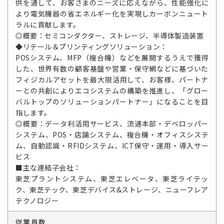
供を通して、お客さまのニーズに応えながら、性能強化に
より電気機器の省エネルギー化を実現しカーボンニュート
ラルに貢献します。
◎概要：セミコンダクター、ストレージ、半導体製造装置
◆リテール＆プリンティングソリューション：
POSシステム、MFP（複合機）などを展開するうえで獲得
した、世界有数の顧客基盤や営業・保守網などに基づいた
フィジカルアセットを最大限活用して、お客様、パートナ
ーとの共創によりエコシステムの構築を推進し、「グロー
バルトップのソリューションパートナー」になることを目
指します。
◎概要：データ利活用サービス、流通本部・デベロッパー
システム、POS・店舗システム、複合機・オフィスシステ
ム、自動認識・RFIDシステム、ICT保守・運用・導入サー
ビス
■主な連結子会社：
東芝プラントシステム、東芝エレベータ、東芝ライテッ
ク、東芝テック、東芝デバイス&ストレージ、ニューフレア
テクノロジー
従業員数