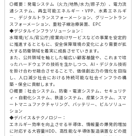
◎概要：発電システム（火力/地熱/水力/原子力）、電力流
通システム、再生可能エネルギー・VPP、水素エネルギ
ー、デジタルトランスフォーメーション、グリーントラン
スフォーメーション、重粒子線治療装置、EPC
◆デジタルインフラソリューション：
水環境/ビル/官公庁/産業向けサービスなどの事業を安定的
に推進するとともに、安全保障環境の変化により需要が拡
大する防衛領域を着実に成長させていきます。
また、公共領域を軸とした幅広い顧客基盤や、これまで培
ったハードウェアの技術を生かしつつ、AI・デジタル技術
を掛け合わせ融合させることで、価値創出力の強化を目指
し、人口減少社会における持続可能な社会インフラの構
築・保全に貢献します。
◎概要：社会システム、防衛・電波システム、セキュリテ
ィ・自動化システム、鉄道システム、産業システム、スマ
ートマニュファクチャリング、バッテリー、ビルソリュー
ション
◆デバイス＆テクノロジー：
エネルギー効率を向上させる半導体、情報量の爆発的増加
に対応する大容量HDD、高性能な半導体製造装置などの提