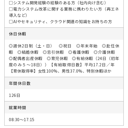
□システム開発経験の経験のある方（社内向け含む）
□電力システム改革に関する業務に携わりたい方（再エネ
導入など）
□AIやセキュリティ、クラウド関連の知識をお持ちの方
休日休暇
◎週休2日制（土・日） ◎祝日 ◎年末年始 ◎赴任休
暇 ◎結婚休暇 ◎忌引休暇 ◎看護休暇 ◎介護休暇
◎配偶者出産休暇 ◎育児休暇 ◎有給休暇（24日（初年
度のみ５～18日））【有給取得日数】平均17.2日／年
【育休取得率】女性100%、男性37.0%、特別休暇ほか
年間休日数
126日
就業時間
08:30～17:15