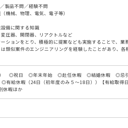
問／製品不問／経験不問
識（機械、物理、電気、電子等）
記設備に関する知識
、変圧器、開閉器、リアクトルなど
ケーションをとり、積極的に提案なども実施することで、業
くは類似案件のエンジニアリングを経験したことがあり、各
日） ◎祝日 ◎年末年始 ◎赴任休暇 ◎結婚休暇 ◎忌
◎有給休暇（24日（初年度のみ５～18日））【有給取得日
特別休暇ほか