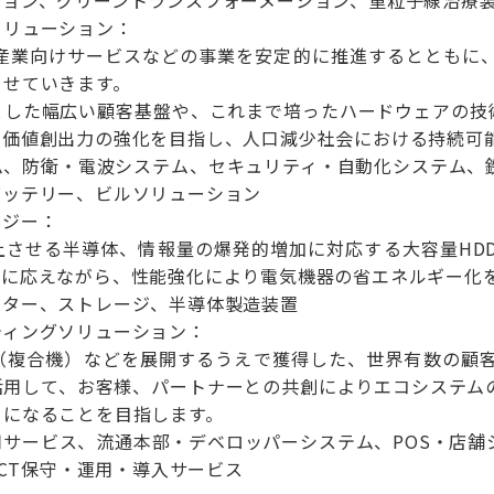
ョン、グリーントランスフォーメーション、重粒子線治療装
ソリューション：
庁/産業向けサービスなどの事業を安定的に推進するとともに
させていきます。
とした幅広い顧客基盤や、これまで培ったハードウェアの技術
、価値創出力の強化を目指し、人口減少社会における持続可
ム、防衛・電波システム、セキュリティ・自動化システム、
バッテリー、ビルソリューション
ロジー：
上させる半導体、情報量の爆発的増加に対応する大容量HD
ズに応えながら、性能強化により電気機器の省エネルギー化
クター、ストレージ、半導体製造装置
ティングソリューション：
FP（複合機）などを展開するうえで獲得した、世界有数の顧
活用して、お客様、パートナーとの共創によりエコシステム
」になることを目指します。
用サービス、流通本部・デベロッパーシステム、POS・店舗
ICT保守・運用・導入サービス