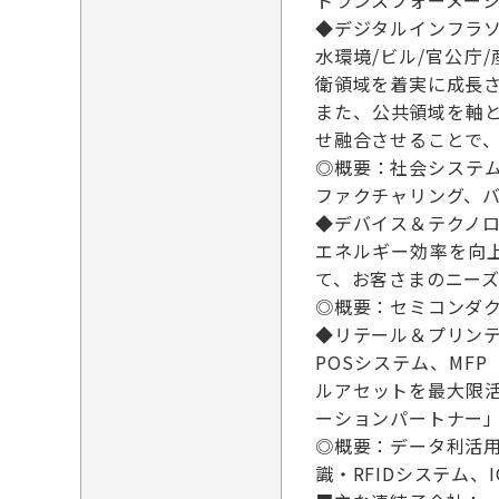
トランスフォーメーシ
◆デジタルインフラ
水環境/ビル/官公
衛領域を着実に成長
また、公共領域を軸
せ融合させることで
◎概要：社会システ
ファクチャリング、
◆デバイス＆テクノ
エネルギー効率を向
て、お客さまのニー
◎概要：セミコンダ
◆リテール＆プリン
POSシステム、M
ルアセットを最大限
ーションパートナー
◎概要：データ利活
識・RFIDシステム、