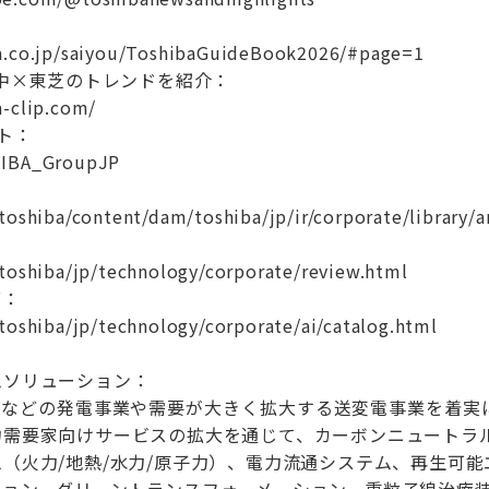
：
a.co.jp/saiyou/ToshibaGuideBook2026/#page=1
p 世の中×東芝のトレンドを紹介：
a-clip.com/
ト：
HIBA_GroupJP
toshiba/content/dam/toshiba/jp/ir/corporate/library/
.toshiba/jp/technology/corporate/review.html
グ：
toshiba/jp/technology/corporate/ai/catalog.html
ムソリューション：
水力などの発電事業や需要が大きく拡大する送変電事業を着実
力需要家向けサービスの拡大を通じて、カーボンニュートラル
（火力/地熱/水力/原子力）、電力流通システム、再生可能