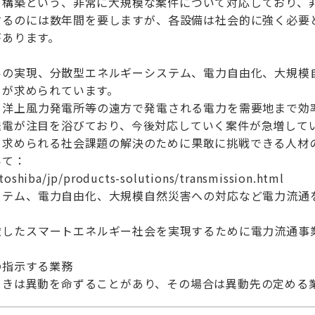
ラ構築という、非常に大規模な案件について対応しており、
するのには数年間を要しますが、各設備は社会的に強く必要
があります。
ルの実現、分散型エネルギーシステム、電力自由化、大規模
とが求められています。
、洋上風力発電所等の遠方で発電される電力を需要地まで効
送電が注目を浴びており、今後対応していく案件が急増して
て求められる社会課題の解決のために果敢に挑戦できる人材
いて：
toshiba/jp/products-solutions/transmission.html
ステム、電力自由化、大規模自然災害への対応など電力流通
慮したスマートエネルギー社会を実現するために電力流通事
。
の指示する業務
ときは異動を命ずることがあり、その場合は異動先の定める