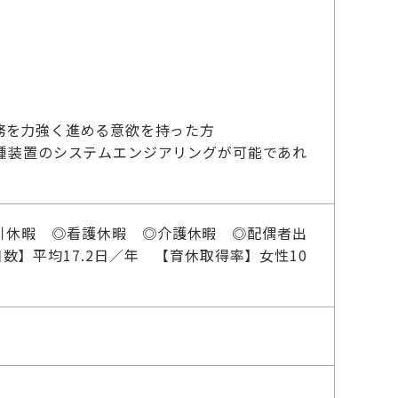
務を力強く進める意欲を持った方
種装置のシステムエンジアリングが可能であれ
引休暇 ◎看護休暇 ◎介護休暇 ◎配偶者出
数】平均17.2日／年 【育休取得率】女性10