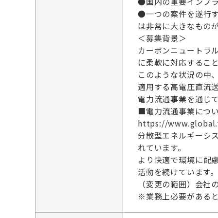
●国内の重要インフ
●一つの案件を遂行
は非常に大きなもの
＜募集背景＞
カーボンニュートラ
に柔軟に対応するこ
このような状況の中
適用する高電圧直流
電力流通事業を通じ
■電力流通事業につ
https://www.global.
分散型エネルギーシ
れています。
より快適で環境に配
活動を続けています
（変更の範囲）会社
※業務上必要がある