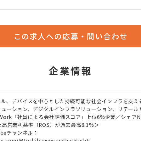
この求人への応募・問い合わせ
企業情報
タル、デバイスを中心とした持続可能な社会インフラを支え
リューション、デジタルインフラソリューション、リテール
nWork「社員による会社評価スコア」上位6%企業／シェア
上高営業利益率（ROS）が過去最高8.1%＞
ubeチャンネル：
be.com/@toshibanewsandhighlights