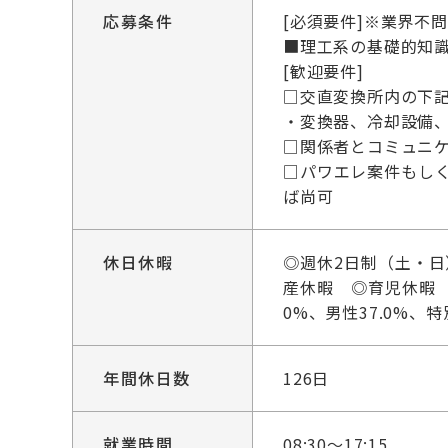
応募条件
[必須要件]※業界不
■理工系の基礎的知
[歓迎要件]
□交直変換所内の下
・変換器、冷却設備
□関係者とコミュニ
□パワエレ案件もし
ば尚可
休日休暇
◎週休2日制（土・
産休暇 ◎育児休暇 
0%、男性37.0%、
年間休日数
126日
就業時間
08:30～17:15