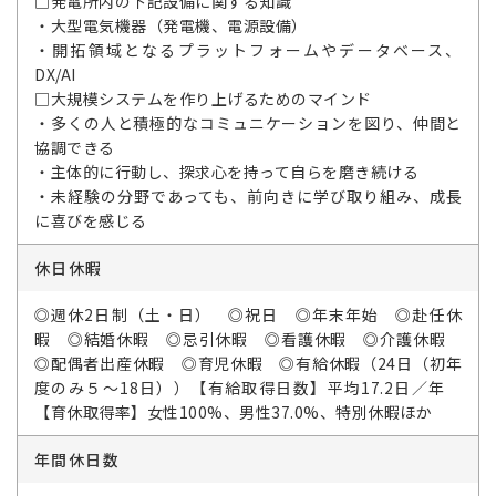
□発電所内の下記設備に関する知識
・大型電気機器（発電機、電源設備）
・開拓領域となるプラットフォームやデータベース、
DX/AI
□大規模システムを作り上げるためのマインド
・多くの人と積極的なコミュニケーションを図り、仲間と
協調できる
・主体的に行動し、探求心を持って自らを磨き続ける
・未経験の分野であっても、前向きに学び取り組み、成長
に喜びを感じる
休日休暇
◎週休2日制（土・日） ◎祝日 ◎年末年始 ◎赴任休
暇 ◎結婚休暇 ◎忌引休暇 ◎看護休暇 ◎介護休暇
◎配偶者出産休暇 ◎育児休暇 ◎有給休暇（24日（初年
度のみ５～18日））【有給取得日数】平均17.2日／年
【育休取得率】女性100%、男性37.0%、特別休暇ほか
年間休日数