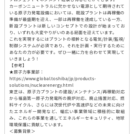
カーボンニュートラルに欠かせない電源として期待されて
いる原子力発電設備においては、既設プラントは再稼働の
準備が最盛期を迎え、一部は再稼働を達成している一方、
新設プラントは新しいコンセプトでの設計が始まってお
り、いずれも大変やりがいのある局面を迎えています。
これを実現するにはプラントの根幹となる電気/計装/監視/
制御システムが必須であり、それを計画・実行するために
あなたの力が必要です。ぜひ一緒に力を合わせて実現して
いきましょう！
【参考】
★原子力事業部：
https://www.global.toshiba/jp/products-
solutions/nuclearenergy.html
東芝は、原子力プラントの建設/メンテナンス/再稼動対応
から福島第一原子力発電所の廃炉対応、廃止措置対応、燃
料サイクル、さらには次世代炉や高速炉などの未来に向け
たエネルギー開発など、幅広い事業領域に積極的に取組
み、これらの事業を通してエネルギーセキュリティ、地球
環境保護に貢献しています。
＜募集背景＞