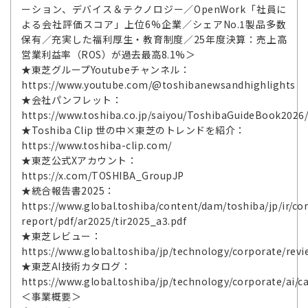
ーション、デバイス＆テクノロジー／OpenWork「社員に
よる会社評価スコア」上位6%企業／シェアNo.1製品多数
保有／充実した福利厚生・教育制度／25年度決算：売上高
営業利益率（ROS）が過去最高8.1%＞
★東芝グループYoutubeチャンネル：
https://www.youtube.com/@toshibanewsandhighlights
★会社パンフレット：
https://www.toshiba.co.jp/saiyou/ToshibaGuideBook2026
★Toshiba Clip 世の中×東芝のトレンドを紹介：
https://www.toshiba-clip.com/
★東芝公式Xアカウント：
https://x.com/TOSHIBA_GroupJP
★統合報告書2025：
https://www.global.toshiba/content/dam/toshiba/jp/ir/cor
report/pdf/ar2025/tir2025_a3.pdf
★東芝レビュー：
https://www.global.toshiba/jp/technology/corporate/revi
★東芝AI技術カタログ：
https://www.global.toshiba/jp/technology/corporate/ai/c
＜事業概要＞