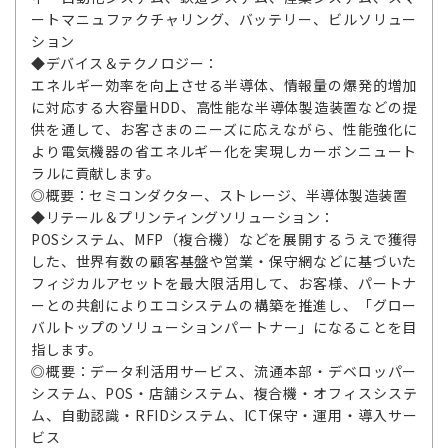
ートマニュファクチャリング、バッテリー、ビルソリュー
ション
◆デバイス＆テクノロジー：
エネルギー効率を向上させる半導体、情報量の爆発的増加
に対応する大容量HDD、高性能な半導体製造装置などの提
供を通して、お客さまのニーズに応えながら、性能強化に
より電気機器の省エネルギー化を実現しカーボンニュート
ラルに貢献します。
◎概要：セミコンダクター、ストレージ、半導体製造装置
◆リテール＆プリンティングソリューション：
POSシステム、MFP（複合機）などを展開するうえで獲得
した、世界有数の顧客基盤や営業・保守網などに基づいた
フィジカルアセットを最大限活用して、お客様、パートナ
ーとの共創によりエコシステムの構築を推進し、「グロー
バルトップのソリューションパートナー」になることを目
指します。
◎概要：データ利活用サービス、流通本部・デベロッパー
システム、POS・店舗システム、複合機・オフィスシステ
ム、自動認識・RFIDシステム、ICT保守・運用・導入サー
ビス