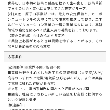
世界初、日本初の技術と製品を数多く生み出し、技術革新
で日本の社会・文化に貢献してきた東芝グループ。
(株)東芝 原子力事業部では、電力の安定供給と、カーボ
ンニュートラルの実現に向けて事業を推進しており、エネ
ルギーソリューション事業の一層の事業拡大に向け、基盤
領域の強化を図るべく技術人員の募集を行っております。
（変更の範囲）会社の指示する業務
※業務上必要があるときは異動を命ずることがあり、その
場合は異動先の定める業務
応募条件
[必須要件]※業界不問／製品不問
■電機分野を中心とした理工系の基礎知識（大学院/大学/
高専のいずれかで電機/電気系分野を学んだ方、または実務
で電機に触れた経験がある方）
※文系でも、電機系業務に関わった経験があれば可
■顧客、社会にふさわしい新しい価値をお客様に提供する
という誠意と気概
[歓迎要件]