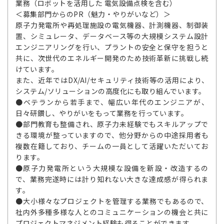
業務（ロボットを活用した 電気設備点検を含む）
＜募集部門からのPR（魅力・やりがいなど）＞
原子力発電所や再処理施設の電気機器、計測機器、制御装
置、シミュレータ、データベース等の大規模システム設計
エンジニアリングを行い、プラントの安全と保守を担うと
共に、次世代のエネルギー開発のため技術革新に挑戦し続
けています。
また、近年ではDX/AI/セキュリティ技術等の活用により、
システム/ソリューションの高度化にも取り組んでいます。
●ベテランから若手まで、幅広い年代のエンジニアが、
日々研鑽し、やりがいをもって業務を行っています。
●部門教育も整備され、原子力未経験でもスキルアップで
きる環境が整っていますので、他分野からの中途採用者も
複数在籍しており、チームの一員として活躍いただいてお
ります。
●原子力発電所という大規模な設備を新設・改造するの
で、業務完遂時には計り知れない大きな達成感が得られま
す。
●大小様々なプロジェクトを管理する業務でもあるので、
社内外多種多様な人とのコミュニケーションの機会と共に
プロジェクトマネジメント経験も得ることができます。