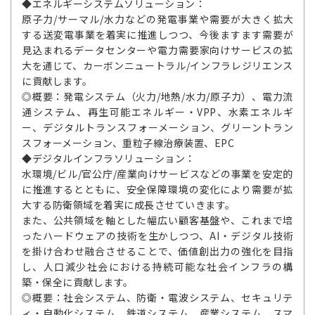
◆エネルギーシステムソリューション：
原子力/サーマル/水力などの発電事業や需要が大きく拡大
する送変電事業を着実に推進しつつ、今後ますます需要が
見込まれるデータセンターや電力需要家向けサービスの拡
大を通じて、カーボンニュートラル/インフラレジリエンス
に貢献します。
◎概要：発電システム（火力/地熱/水力/原子力）、電力流
通システム、再生可能エネルギー・VPP、水素エネルギ
ー、デジタルトランスフォーメーション、グリーントラン
スフォーメーション、重粒子線治療装置、EPC
◆デジタルインフラソリューション：
水環境/ビル/官公庁/産業向けサービスなどの事業を安定的
に推進するとともに、安全保障環境の変化により需要が拡
大する防衛領域を着実に成長させていきます。
また、公共領域を軸とした幅広い顧客基盤や、これまで培
ったハードウェアの技術を生かしつつ、AI・デジタル技術
を掛け合わせ融合させることで、価値創出力の強化を目指
し、人口減少社会における持続可能な社会インフラの構
築・保全に貢献します。
◎概要：社会システム、防衛・電波システム、セキュリテ
ィ・自動化システム、鉄道システム、産業システム、スマ