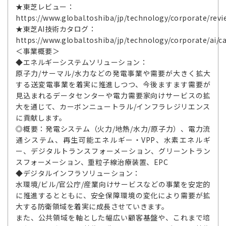
★東芝レビュー：
https://www.global.toshiba/jp/technology/corporate/revi
★東芝AI技術カタログ：
https://www.global.toshiba/jp/technology/corporate/ai/c
＜事業概要＞
◆エネルギーシステムソリューション：
原子力/サーマル/水力などの発電事業や需要が大きく拡大
する送変電事業を着実に推進しつつ、今後ますます需要が
見込まれるデータセンターや電力需要家向けサービスの拡
大を通じて、カーボンニュートラル/インフラレジリエンス
に貢献します。
◎概要：発電システム（火力/地熱/水力/原子力）、電力流
通システム、再生可能エネルギー・VPP、水素エネルギ
ー、デジタルトランスフォーメーション、グリーントラン
スフォーメーション、重粒子線治療装置、EPC
◆デジタルインフラソリューション：
水環境/ビル/官公庁/産業向けサービスなどの事業を安定的
に推進するとともに、安全保障環境の変化により需要が拡
大する防衛領域を着実に成長させていきます。
また、公共領域を軸とした幅広い顧客基盤や、これまで培