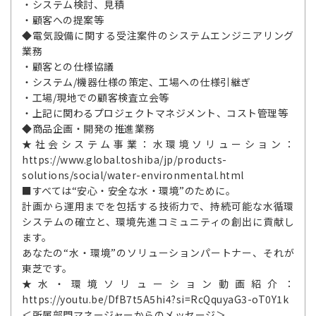
・システム検討、見積
・顧客への提案等
◆電気設備に関する受注案件のシステムエンジニアリング
業務
・顧客との仕様協議
・システム/機器仕様の策定、工場への仕様引継ぎ
・工場/現地での顧客検査立会等
・上記に関わるプロジェクトマネジメント、コスト管理等
◆商品企画・開発の推進業務
★社会システム事業：水環境ソリューション：
https://www.global.toshiba/jp/products-
solutions/social/water-environmental.html
■すべては“安心・安全な水・環境”のために。
計画から運用までを包括する技術力で、持続可能な水循環
システムの確立と、環境先進コミュニティの創出に貢献し
ます。
あなたの“水・環境”のソリューションパートナー、それが
東芝です。
★水・環境ソリューション動画紹介：
https://youtu.be/DfB7t5A5hi4?si=RcQquyaG3-oT0Y1k
＜所属部門マネージャーからのメッセージ＞