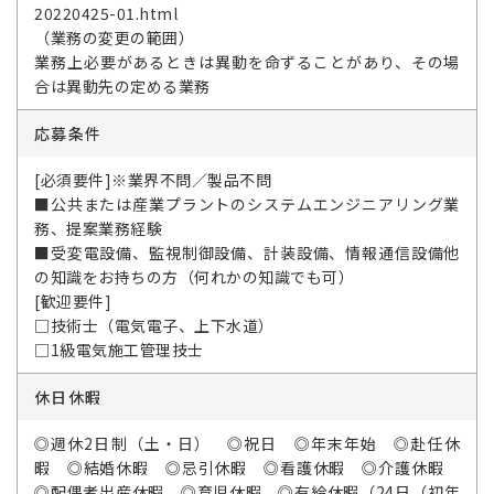
20220425-01.html
（業務の変更の範囲）
業務上必要があるときは異動を命ずることがあり、その場
合は異動先の定める業務
応募条件
[必須要件]※業界不問／製品不問
■公共または産業プラントのシステムエンジニアリング業
務、提案業務経験
■受変電設備、監視制御設備、計装設備、情報通信設備他
の知識をお持ちの方（何れかの知識でも可）
[歓迎要件]
□技術士（電気電子、上下水道）
□1級電気施工管理技士
休日休暇
◎週休2日制（土・日） ◎祝日 ◎年末年始 ◎赴任休
暇 ◎結婚休暇 ◎忌引休暇 ◎看護休暇 ◎介護休暇
◎配偶者出産休暇 ◎育児休暇 ◎有給休暇（24日（初年