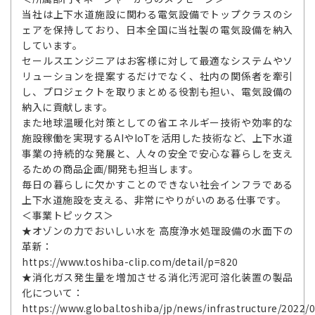
当社は上下水道施設に関わる電気設備でトップクラスのシ
ェアを保持しており、日本全国に当社製の電気設備を納入
しています。
セールスエンジニアはお客様に対して最適なシステムやソ
リューションを提案するだけでなく、社内の関係者を牽引
し、プロジェクトを取りまとめる役割も担い、電気設備の
納入に貢献します。
また地球温暖化対策としての省エネルギー技術や効率的な
施設稼働を実現するAIやIoTを活用した技術など、上下水道
事業の持続的な発展と、人々の安全で安心な暮らしを支え
るための商品企画/開発も担当します。
毎日の暮らしに欠かすことのできない社会インフラである
上下水道施設を支える、非常にやりがいのある仕事です。
＜事業トピックス＞
★オゾンの力でおいしい水を 高度浄水処理設備の水面下の
革新：
https://www.toshiba-clip.com/detail/p=820
★消化ガス発生量を増加させる消化汚泥可溶化装置の製品
化について：
https://www.global.toshiba/jp/news/infrastructure/2022/