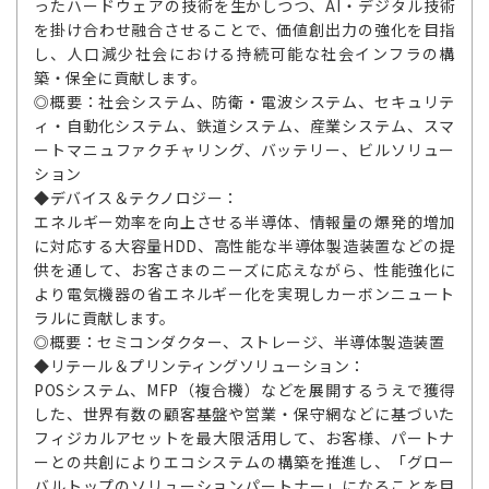
ったハードウェアの技術を生かしつつ、AI・デジタル技術
を掛け合わせ融合させることで、価値創出力の強化を目指
し、人口減少社会における持続可能な社会インフラの構
築・保全に貢献します。
◎概要：社会システム、防衛・電波システム、セキュリテ
ィ・自動化システム、鉄道システム、産業システム、スマ
ートマニュファクチャリング、バッテリー、ビルソリュー
ション
◆デバイス＆テクノロジー：
エネルギー効率を向上させる半導体、情報量の爆発的増加
に対応する大容量HDD、高性能な半導体製造装置などの提
供を通して、お客さまのニーズに応えながら、性能強化に
より電気機器の省エネルギー化を実現しカーボンニュート
ラルに貢献します。
◎概要：セミコンダクター、ストレージ、半導体製造装置
◆リテール＆プリンティングソリューション：
POSシステム、MFP（複合機）などを展開するうえで獲得
した、世界有数の顧客基盤や営業・保守網などに基づいた
フィジカルアセットを最大限活用して、お客様、パートナ
ーとの共創によりエコシステムの構築を推進し、「グロー
バルトップのソリューションパートナー」になることを目