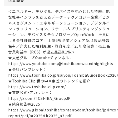
企業概要
＜エネルギー、デジタル、デバイスを中心とした持続可能
な社会インフラを支えるデータ・テクノロジー企業／ビジ
ネスセグメント：エネルギーソリューション、デジタルイ
ンフラソリューション、リテール＆プリンティングソリュ
ーション、デバイス＆テクノロジー／OpenWork「社員に
よる会社評価スコア」上位6%企業／シェアNo.1製品多数
保有／充実した福利厚生・教育制度／25年度決算：売上高
営業利益率（ROS）が過去最高8.1%＞
★東芝グループYoutubeチャンネル：
https://www.youtube.com/@toshibanewsandhighlights
★会社パンフレット：
https://www.toshiba.co.jp/saiyou/ToshibaGuideBook2026
★Toshiba Clip 世の中×東芝のトレンドを紹介：
https://www.toshiba-clip.com/
★東芝公式Xアカウント：
https://x.com/TOSHIBA_GroupJP
★統合報告書2025：
https://www.global.toshiba/content/dam/toshiba/jp/ir/cor
report/pdf/ar2025/tir2025_a3.pdf