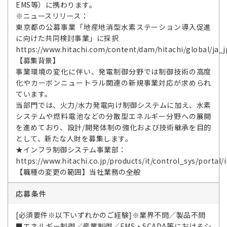
EMS等）に携わります。
※ニュースリリース：
東京都の公募事業「地産地消型水素ステーション導入促進
に向けた共同検討事業」に採択
https://www.hitachi.com/content/dam/hitachi/global/ja_jp
【募集背景】
事業環境の変化に伴い、発電制御分野では制御技術の高度
化やカーボンニュートラル関連の新規事業対応が求められ
ています。
当部門では、火力/水力発電向け制御システムに加え、水素
システムや燃料電池などの分散型エネルギー分野への展開
を進めており、設計/開発体制の強化および技術継承を目的
として、新たな人財を募集します。
★インフラ制御システム事業部：
https://www.hitachi.co.jp/products/it/control_sys/portal/
【職種の変更の範囲】当社業務の全般
応募条件
[必須要件※以下いずれかのご経験]※業界不問／製品不問
■エネルギー制御／産業制御／EMS・SCADA等におけるシ