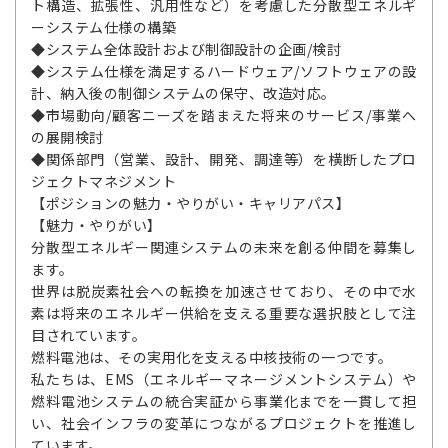
ト構造、拡張性、汎用性など）を考慮した分散型エネルギ
ーシステム仕様の構築
◆システム全体設計および制御設計の企画/検討
◆システム仕様を満足するハードウェア/ソフトウェアの設
計、納入後の制御システムの保守、改造対応。
◆市場動向/顧客ニーズを踏まえた将来のサービス/事業へ
の展開検討
◆関係部門（営業、設計、開発、調達等）を横断したプロ
ジェクトマネジメント
【ポジションの魅力・やりがい・キャリアパス】
【魅力・やりがい】
分散型エネルギー関連システムの未来を創る仲間を募集し
ます。
世界は脱炭素社会への転換を加速させており、その中で水
素は将来のエネルギー供給を支える重要な選択肢として注
目されています。
燃料電池は、その実用化を支える中核技術の一つです。
私たちは、EMS（エネルギーマネージメントシステム）や
燃料電池システムの統合実証から事業化までを一貫して担
い、社会インフラの変革につながるプロジェクトを推進し
ています。