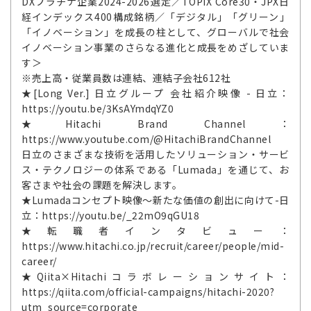
DXプラチナ企業2024-2026選定／TOPIX Core30・JPX日
経インデックス400構成銘柄／「デジタル」「グリーン」
「イノベーション」を成長の柱として、グローバルで社会
イノベーション事業のさらなる進化と成長をめざしていま
す＞
※売上高・従業員数は連結、連結子会社612社
★[Long Ver.] 日立グループ 会社紹介映像 - 日立：
https://youtu.be/3KsAYmdqYZ0
★Hitachi Brand Channel：
https://www.youtube.com/@HitachiBrandChannel
日立のさまざまな技術を活用したソリューション・サービ
ス・テクノロジーの体系である「Lumada」を通じて、お
客さまや社会の課題を解決します。
★Lumadaコンセプト映像～新たな価値の創出に向けて-日
立：https://youtu.be/_22mO9qGU18
★転職者インタビュー：
https://www.hitachi.co.jp/recruit/career/people/mid-
career/
★Qiita×Hitachiコラボレーションサイト：
https://qiita.com/official-campaigns/hitachi-2020?
utm_source=corporate