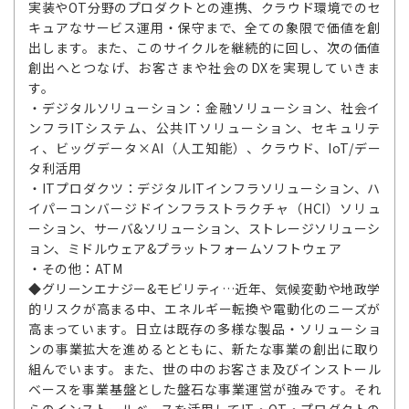
実装やOT分野のプロダクトとの連携、クラウド環境でのセ
キュアなサービス運用・保守まで、全ての象限で価値を創
出します。また、このサイクルを継続的に回し、次の価値
創出へとつなげ、お客さまや社会のDXを実現していきま
す。
・デジタルソリューション：金融ソリューション、社会イ
ンフラITシステム、公共ITソリューション、セキュリテ
ィ、ビッグデータ×AI（人工知能）、クラウド、IoT/デー
タ利活用
・ITプロダクツ：デジタルITインフラソリューション、ハ
イパーコンバージドインフラストラクチャ（HCI）ソリュ
ーション、サーバ&ソリューション、ストレージソリューシ
ョン、ミドルウェア&プラットフォームソフトウェア
・その他：ATM
◆グリーンエナジー&モビリティ…近年、気候変動や地政学
的リスクが高まる中、エネルギー転換や電動化のニーズが
高まっています。日立は既存の多様な製品・ソリューショ
ンの事業拡大を進めるとともに、新たな事業の創出に取り
組んでいます。また、世の中のお客さま及びインストール
ベースを事業基盤とした盤石な事業運営が強みです。それ
らのインストールベースを活用してIT・OT・プロダクトの