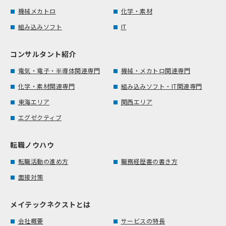
機械メカトロ
化学・素材
組み込みソフト
IT
コンサルタント紹介
電気・電子・半導体関連専門
機械・メカトロ関連専門
化学・素材関連専門
組み込みソフト・IT関連専門
東海エリア
関西エリア
エグゼクティブ
転職ノウハウ
転職活動の進め方
職務経歴書の書き方
面接対策
メイテックネクストとは
会社概要
サービスの特長