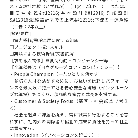
ステム設計経験（いずれか）（目安：2年以上） または、
■要件定義&#12316;基本設計&#12316;詳細設計
&#12316;試験設計までの上流&#12316;下流の一連経験
（目安：2年以上）
[歓迎要件]
□電力系統/需給運用に関する知識
□プロジェクト推進スキル
□英語による技術折衝/文書読解
【求める人物像】※期待行動・コンピテンシー等
【全職種共通（日立グループ コア・コンピテンシー）】
・People Champion（一人ひとりを活かす）：
多様な人財を活かすために、お互いを信頼しパフォーマ
ンスを最大限に発揮できる安心安全な職場（インクルーシ
ブな職場）をつくり、積極的な発言と成長を支援する。
・Customer & Society Focus（顧客・社会起点で考え
る）：
社会を起点に課題を捉え、常に誠実に行動することを忘
れずに、社内外の関係者と協創で成果に責任を持って社会
に貢献する。
・Innovation（イノベーションを起こす）：