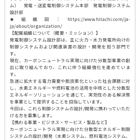
ム） 発電・送変電制御システム本部 発電制御システム
設計部
★組織図：https://www.hitachi.com/ja-
jp/about/organization/
【配属組織について（概要・ミッション）】
発電制御システム設計部は、主に火力・水力発電所向けの
制御システムおよび関連装置の設計・開発を担う部門で
す。
現在、カーボンニュートラル実現に向けた分散型事業の創
出に取り組んでおり、これに伴う組織強化を進めていま
す。
急速に拡大する電力需要や脱炭素化といった社会課題に対
し、水素エネルギーや燃料電池の活用を中核とした分散型
エネルギーソリューションを通じて、実効性のある解決策
を事業として提供することを目指しています。
今回は、これら制御システムの設計/開発に携わっていただ
ける方を募集します。
【携わる事業・ビジネス・サービス・製品など】
カーボンニュートラル実現に向けた分散型エネルギー制御
システムの設計/開発（水素システム、燃料電池システム、