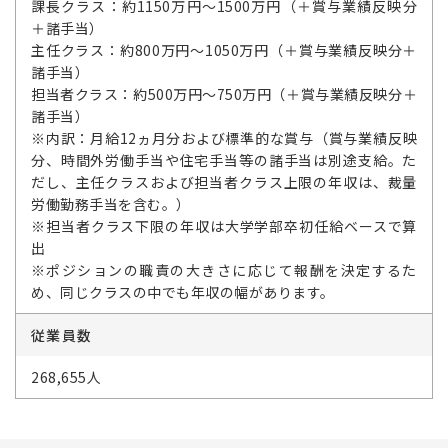
課長クラス：約1150万円～1500万円（＋賞与業績反映分
＋諸手当）
主任クラス：約800万円～1050万円（＋賞与業績反映分＋
諸手当）
担当者クラス：約500万円～750万円（＋賞与業績反映分＋
諸手当）
※内訳：月給12ヵ月分および標準的な賞与（賞与業績反映
分、時間外労働手当や住宅手当等の諸手当は別途支給。た
だし、主任クラスおよび担当者クラス上限の年収は、裁量
労働勤務手当を含む。）
※担当者クラス下限の年収は大学学部卒初任給ベースで算
出
※ポジションの職責の大きさに応じて報酬を決定するた
め、同じクラスの中でも年収の幅があります。
従業員数
268,655人