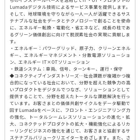
Lumadaデジタル技術によるサービス事業を提供します。
そして、地球環境を守りながら一人一人が活躍できるサス
テナブルな社会をデータとテクノロジーで創ることを使命
に、エネルギー転換・電動化・省エネなど、成長の柱であ
るグリーン価値創出に向けて脱炭素社会の実現に貢献しま
す。
・エネルギー：パワーグリッド、原子力、クリーンエネル
ギー、エネルギーマネジメント・分散電源ソリューショ
ン、エネルギー IT×OTソリューション
・鉄道システム：車両、信号、ターンキー、運行・保守
◆コネクティブインダストリーズ…社会課題が複雑かつ複
合的になっている社会において、分野を超えた競争力の高
いプロダクトをデジタルでつなぎ、ソリューションとして
提供することで、分野を超えたトータルな課題解決を行っ
ています。お客さまとの価値共創サイクルをデータ駆動で
回すLumadaをベースに、フロント・エンジニアリング力
の強化、トータルシームレスソリューションの進化・拡
大、コネクテッドプロダクトの拡大・機能強化によるリカ
ーリングビジネスの強化を通じて、お客さまと協創するサ
ステナブルバリュークリエイターをめざします。また、さ