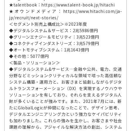
★talentbook：https://www.talent-book.jp/hitachi
★オウンドメディア：https://www.hitachi.com/ja-
jp/recruit/next-stories/
＜セグメント別売上構成比＞※2023年度
◆デジタルシステム＆サービス：2兆5986億円
◆グリーンエナジー＆モビリティ：3兆523億円
◆コネクティブインダストリーズ：3兆579億円
◆オートモティブシステム：1兆1643億円
◆その他：5077億円
＜製品・ソリューション＞
◆デジタルシステム&サービス…金融や公共、電力、交通
分野などミッションクリティカルな領域で培った高信頼な
システム構築・運用力と、お客さまと協創しながらデジタ
ルトランスフォーメーション（DX）を実現するノウハウや
ソリューションを有しており、それらを支えるデジタル人
財が多くいることが強みです。また、2021年7月には、新
たにGlobalLogicが仲間になったことで、デザイン思考、
デジタルエンジニアリング力という強力なケイパビリティ
も加わりました。これらの強みを生かし、お客さまや社会
課題の理解から、アジャイルな解決方法の創出、システム