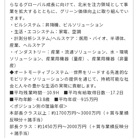
らなるグローバル成長に向けて、北米を注力領域として事
業を拡大するとともに、グリーン価値向上に取り組んでい
きます。
・ビルシステム：昇降機、ビルソリューション
・生活・エコシステム：家電、空調
・計測分析システム/ヘルスケア：医用・バイオ、半導体、
産業、ヘルスケア
・インダストリー：産業・流通ソリューション、水・環境
ソリューション、産業用機器（量産）、産業用機器（非量
産）
◆オートモーティブシステム…世界をリードする先進的な
モビリティソリューションの提供を通じて、持続可能な社
会と人々の豊かな生活の実現に貢献します。
■平均残業時間…10.9H ■平均有給取得日数…17.2日
■平均年齢…43.8歳 ■平均年収…915万円
＜ポジション別の理論年収＞
本部長クラス以上：約1700万円～3000万円（＋賞与業績
反映分＋諸手当）
部長クラス：約1450万円～2000万円（＋賞与業績反映分
＋諸手当）