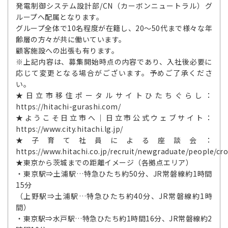
発電制御システム設計部/CN（カーボンニュートラル）グ
ループへ配属となります。
グループ全体で10名程度が在籍し、20～50代まで様々な年
齢層の方々が共に働いています。
顧客施設への出張も有ります。
※上記内容は、募集開始時点の内容であり、入社後必要に
応じて変更となる場合がございます。予めご了承くださ
い。
★日立市移住ポータルサイトひたちぐらし：
https://hitachi-gurashi.com/
★ようこそ日立市へ｜日立市公式ウェブサイト：
https://www.city.hitachi.lg.jp/
★子育て社員による座談会：
https://www.hitachi.co.jp/recruit/newgraduate/people/cr
★東京から茨城までの距離イメージ（各拠点エリア）
・東京駅⇒土浦駅…特急ひたち約50分、JR常磐線約1時間
15分
（上野駅⇒土浦駅…特急ひたち約40分、JR常磐線約1時
間）
・東京駅⇒水戸駅…特急ひたち約1時間16分、JR常磐線約2