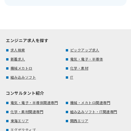
エンジニア求人を探す
求人検索
ピックアップ求人
新着求人
電気・電子・半導体
機械メカトロ
化学・素材
組み込みソフト
IT
コンサルタント紹介
電気・電子・半導体関連専門
機械・メカトロ関連専門
化学・素材関連専門
組み込みソフト・IT関連専門
東海エリア
関西エリア
エグゼクティブ