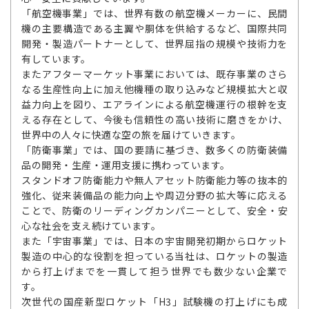
「航空機事業」では、世界有数の航空機メーカーに、民間
機の主要構造である主翼や胴体を供給するなど、国際共同
開発・製造パートナーとして、世界屈指の規模や技術力を
有しています。
またアフターマーケット事業においては、既存事業のさら
なる生産性向上に加え他機種の取り込みなど規模拡大と収
益力向上を図り、エアラインによる航空機運行の根幹を支
える存在として、今後も信頼性の高い技術に磨きをかけ、
世界中の人々に快適な空の旅を届けていきます。
「防衛事業」では、国の要請に基づき、数多くの防衛装備
品の開発・生産・運用支援に携わっています。
スタンドオフ防衛能力や無人アセット防衛能力等の抜本的
強化、従来装備品の能力向上や周辺分野の拡大等に応える
ことで、防衛のリーディングカンパニーとして、安全・安
心な社会を支え続けています。
また「宇宙事業」では、日本の宇宙開発初期からロケット
製造の中心的な役割を担っている当社は、ロケットの製造
から打上げまでを一貫して担う世界でも数少ない企業で
す。
次世代の国産新型ロケット「H3」試験機の打上げにも成