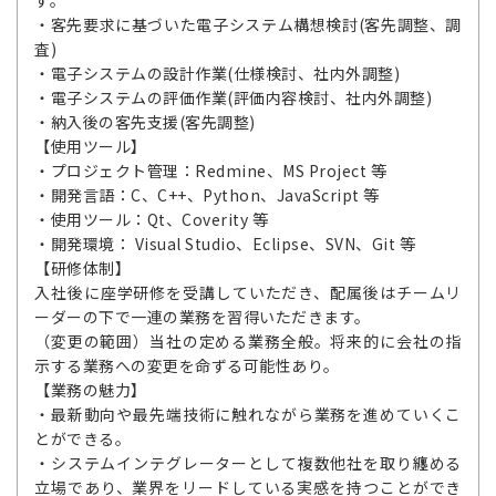
す。
・客先要求に基づいた電子システム構想検討(客先調整、調
査)
・電子システムの設計作業(仕様検討、社内外調整)
・電子システムの評価作業(評価内容検討、社内外調整)
・納入後の客先支援(客先調整)
【使用ツール】
・プロジェクト管理：Redmine、MS Project 等
・開発言語：C、C++、Python、JavaScript 等
・使用ツール：Qt、Coverity 等
・開発環境： Visual Studio、Eclipse、SVN、Git 等
【研修体制】
入社後に座学研修を受講していただき、配属後はチームリ
ーダーの下で一連の業務を習得いただきます。
（変更の範囲）当社の定める業務全般。将来的に会社の指
示する業務への変更を命ずる可能性あり。
【業務の魅力】
・最新動向や最先端技術に触れながら業務を進めていくこ
とができる。
・システムインテグレーターとして複数他社を取り纏める
立場であり、業界をリードしている実感を持つことができ