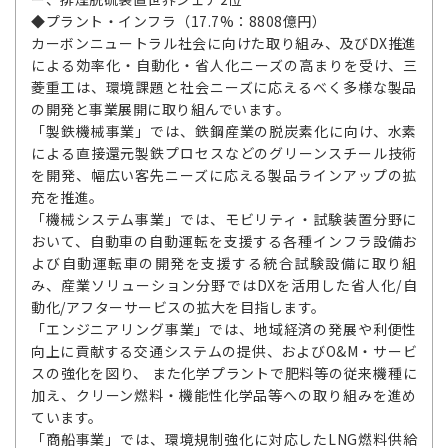
◆プラント・インフラ（17.7%：8808億円）
カーボンニュートラル社会に向けた取り組み、及びDX推進
による効率化・自動化・省人化ニーズの高まりを受け、三
菱重工は、環境課題と社会ニーズに応えるべく多様な製品
の開発と事業展開に取り組んでいます。
「製鉄機械事業」では、鉄鋼産業の脱炭素化に向け、水素
による直接還元製鉄プロセスなどのグリーンスチール技術
を開発、幅広い客先ニーズに応える製品ラインアップの拡
充を推進。
「機械システム事業」では、モビリティ・試験装置分野に
おいて、自動車の自動運転を支援する各種インフラ設備お
よび自動運転車の開発を支援する統合試験設備に取り組
み、産業ソリューション分野ではDXを活用した省人化/自
動化/アフターサービスの拡大を目指します。
「エンジニアリング事業」では、地域経済の発展や利便性
向上に貢献する交通システムの提供、およびO&M・サービ
スの強化を図り、 また化学プラントで肥料等の従来機種に
加え、クリーン燃料・機能性化学品等への取り組みを進め
ています。
「商船事業」では、環境規制強化に対応したLNG燃料供給