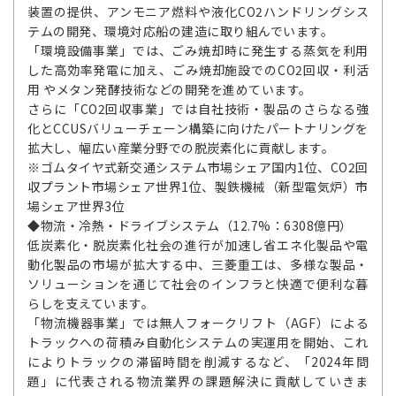
装置の提供、アンモニア燃料や液化CO2ハンドリングシス
テムの開発、環境対応船の建造に取り組んでいます。
「環境設備事業」では、ごみ焼却時に発生する蒸気を利用
した高効率発電に加え、ごみ焼却施設でのCO2回収・利活
用 やメタン発酵技術などの開発を進めています。
さらに「CO2回収事業」では自社技術・製品のさらなる強
化とCCUSバリューチェーン構築に向けたパートナリングを
拡大し、幅広い産業分野での脱炭素化に貢献します。
※ゴムタイヤ式新交通システム市場シェア国内1位、CO2回
収プラント市場シェア世界1位、製鉄機械（新型電気炉）市
場シェア世界3位
◆物流・冷熱・ドライブシステム（12.7%：6308億円）
低炭素化・脱炭素化社会の進行が加速し省エネ化製品や電
動化製品の市場が拡大する中、三菱重工は、多様な製品・
ソリューションを通じて社会のインフラと快適で便利な暮
らしを支えています。
「物流機器事業」では無人フォークリフト（AGF）による
トラックへの荷積み自動化システムの実運用を開始、これ
によりトラックの滞留時間を削減するなど、「2024年問
題」に代表される物流業界の課題解決に貢献していきま