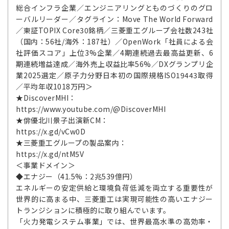
総合インフラ企業／エンジニアリングとものづくりのグロ
ーバルリーダー／タグライン：Move The World Forward
／東証TOPIX Core30銘柄／三菱重工グループ会社数243社
（国内：56社/海外：187社）／OpenWork「社員による会
社評価スコア」上位3%企業／4期連続過去最高益更新、6
期連続増益達成／海外売上収益比率56%／DXグランプリ企
業2025選定／原子力分野日本初の国際規格ISO19443取得
／平均年収1018万円＞
★DiscoverMHI：
https://www.youtube.com/@DiscoverMHI
★俳優北川景子出演新CM：
https://x.gd/vCw0D
★三菱重工グループの製品案内：
https://x.gd/ntM5V
＜事業ドメイン＞
◆エナジー（41.5%：2兆539億円）
エネルギーの安定供給と環境負荷低減を両立する重要性が
世界的に高まる中、三菱重工は実現可能性の高いエナジー
トランジションに積極的に取り組んでいます。
「火力発電システム事業」では、世界最高水準の高効率・