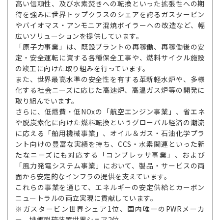
高い信頼性、及び水素焚きへの転換といった拡張性への期
待を強みに世界トップクラスのシェアを誇るガスタービン
やバイオマス・アンモニア混焼ボイラーへの改造など、幅
広いソリューションを提供しています。
「原子力事業」は、既設プラントの再稼働、再稼働後の安
定・安全運転に資する各種保全工事や、燃料サイクル施設
の竣工に向けた取り組みを行っています。
また、世界最高水準の安全性を有する革新軽水炉や、多様
化する社会ニーズに応じた高速炉、高温ガス炉等の開発に
取り組んでいます。
さらに、低燃費・低NOxの「航空エンジン事業」、省エネ
や脱炭素化に向けた燃料転換というグローバル経済の潮流
に応える「舶用機械事業」、オイル＆ガス・石油化学プラ
ント向けの豊富な実績を持ち、CCS・水素関連といった新
たなニーズにも対応する「コンプレッサ事業」、および
「風力発電システム事業」において、製品・サービスの両
面から安定的なインフラの提供を支えています。
これらの事業を通じて、エネルギーの安定供給とカーボン
ニュートラルの両立実現に貢献しています。
※ガスタービン世界シェア1位、国内唯一のPWRメーカ
ー、排煙脱硫装置世界シェア2位