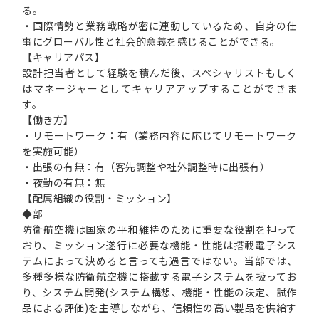
る。
・国際情勢と業務戦略が密に連動しているため、自身の仕
事にグローバル性と社会的意義を感じることができる。
【キャリアパス】
設計担当者として経験を積んだ後、スペシャリストもしく
はマネージャーとしてキャリアアップすることができま
す。
【働き方】
・リモートワーク：有（業務内容に応じてリモートワーク
を実施可能）
・出張の有無：有（客先調整や社外調整時に出張有）
・夜勤の有無：無
【配属組織の役割・ミッション】
◆部
防衛航空機は国家の平和維持のために重要な役割を担って
おり、ミッション遂行に必要な機能・性能は搭載電子シス
テムによって決めると言っても過言ではない。当部では、
多種多様な防衛航空機に搭載する電子システムを扱ってお
り、システム開発(システム構想、機能・性能の決定、試作
品による評価)を主導しながら、信頼性の高い製品を供給す