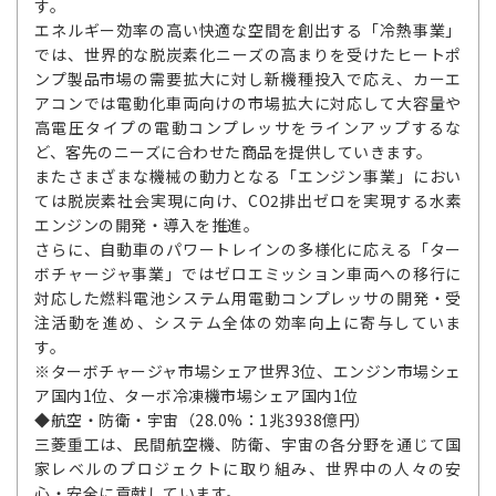
す。
エネルギー効率の高い快適な空間を創出する「冷熱事業」
では、世界的な脱炭素化ニーズの高まりを受けたヒートポ
ンプ製品市場の需要拡大に対し新機種投入で応え、カーエ
アコンでは電動化車両向けの市場拡大に対応して大容量や
高電圧タイプの電動コンプレッサをラインアップするな
ど、客先のニーズに合わせた商品を提供していきます。
またさまざまな機械の動力となる「エンジン事業」におい
ては脱炭素社会実現に向け、CO2排出ゼロを実現する水素
エンジンの開発・導入を推進。
さらに、自動車のパワートレインの多様化に応える「ター
ボチャージャ事業」ではゼロエミッション車両への移行に
対応した燃料電池システム用電動コンプレッサの開発・受
注活動を進め、システム全体の効率向上に寄与していま
す。
※ターボチャージャ市場シェア世界3位、エンジン市場シェ
ア国内1位、ターボ冷凍機市場シェア国内1位
◆航空・防衛・宇宙（28.0%：1兆3938億円）
三菱重工は、民間航空機、防衛、宇宙の各分野を通じて国
家レベルのプロジェクトに取り組み、世界中の人々の安
心・安全に貢献しています。