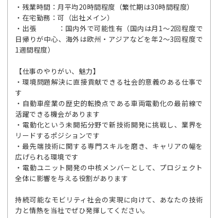
・残業時間：月平均20時間程度（繁忙期は30時間程度）
・在宅勤務：可（出社メイン）
・出張 ：国内外で可能性有（国内は月1～2回程度で
日帰りが中心、海外は欧州・アジアなどを年2～3回程度で
1週間程度）
【仕事のやりがい、魅力】
・環境問題解決に直接貢献できる社会的意義のある仕事で
す
・自動車産業の歴史的転換点である車両電動化の最前線で
活躍できる機会があります
・電動化という未開拓分野で新技術開発に挑戦し、業界を
リードするポジションです
・最先端技術に関する専門スキルを磨き、キャリアの幅を
広げられる環境です
・電動ユニット開発の中核メンバーとして、プロジェクト
全体に影響を与える役割があります
持続可能なモビリティ社会の実現に向けて、あなたの技術
力と情熱を当社でぜひ発揮してください。