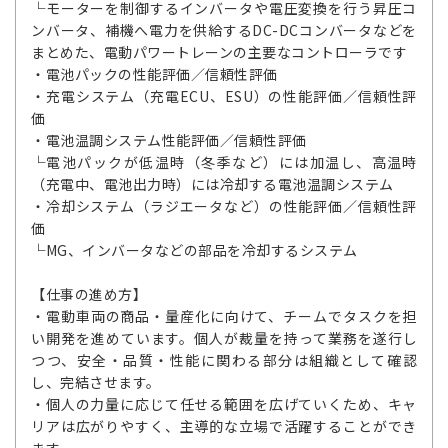
└モーターを制御するインバータや電圧変換を行う昇圧コ
ンバータ、補機へ電力を供給するDC-DCコンバータなどを
まとめた、電動パワートレーンの主要なコントローラです
・電池パックの性能評価／信頼性評価
・充電システム（充電ECU、ESU）の性能評価／信頼性評
価
・電池温調システム性能評価／信頼性評価
└電池パックが低温時（冬季など）には加温し、高温時
（充電中、電池出力時）には冷却する電池温調システム
・冷却システム（ラジエータなど）の性能評価／信頼性評
価
└MG、インバータなどの部品を冷却するシステム
【仕事の進め方】
・電動車両の商品・量産化に向けて、チームでタスクを担
い開発を進めています。個人が裁量を持って業務を遂行し
つつ、安全・品質・性能に関わる部分は組織として確認
し、完結させます。
・個人の力量に応じて任せる範囲を広げていくため、キャ
リアは広がりやすく、主導的な立場で活躍することができ