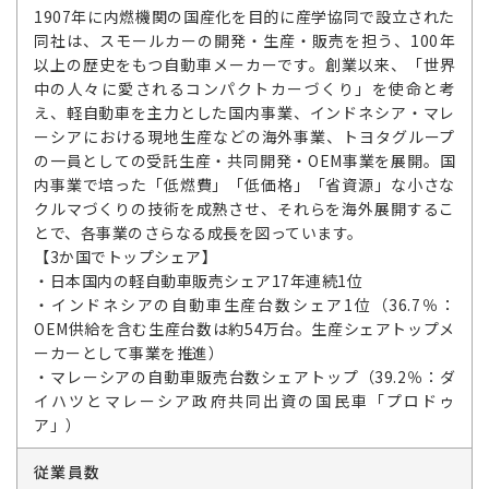
1907年に内燃機関の国産化を目的に産学協同で設立された
同社は、スモールカーの開発・生産・販売を担う、100年
以上の歴史をもつ自動車メーカーです。創業以来、「世界
中の人々に愛されるコンパクトカーづくり」を使命と考
え、軽自動車を主力とした国内事業、インドネシア・マレ
ーシアにおける現地生産などの海外事業、トヨタグループ
の一員としての受託生産・共同開発・OEM事業を展開。国
内事業で培った「低燃費」「低価格」「省資源」な小さな
クルマづくりの技術を成熟させ、それらを海外展開するこ
とで、各事業のさらなる成長を図っています。
【3か国でトップシェア】
・日本国内の軽自動車販売シェア17年連続1位
・インドネシアの自動車生産台数シェア1位（36.7％：
OEM供給を含む生産台数は約54万台。生産シェアトップメ
ーカーとして事業を推進）
・マレーシアの自動車販売台数シェアトップ（39.2％：ダ
イハツとマレーシア政府共同出資の国民車「プロドゥ
ア」）
従業員数