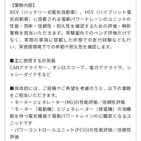
【業務内容】
BEV（バッテリー式電気自動車）、HEV（ハイブリット電
気自動車）に搭載される電動パワートレーンのユニットの
性能・効率・信頼性・耐久性を確認するための評価・解析
業務を担当いただきます。実験室内でのベンチ評価だけで
なく、実際の車両に搭載した状態での走行試験なども行
い、実使用環境下での挙動や耐久性を確認します。
■主に使用する計測器
CANアナライザー、オシロスコープ、電力アナライザ、シ
ャシーダイナモなど
■具体的には、ご経験やご希望を考慮のうえ、以下の業務
をご担当いただきます。
・モータージェネレーター(MG)の性能評価／信頼性評価
└モーター（電動機）とジェネレーター（発電機）の両機
能を持つ電気機器で電動パワートレインの心臓部となるユ
ニットです
・パワーコントロールユニット(PCU))の性能評価／信頼性
評価