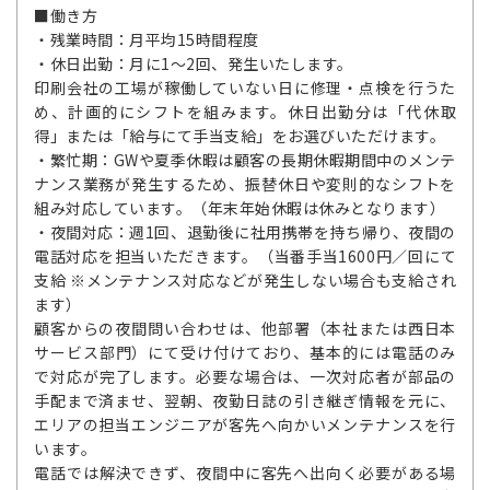
■働き方
・残業時間：月平均15時間程度
・休日出勤：月に1～2回、発生いたします。
印刷会社の工場が稼働していない日に修理・点検を行うた
め、計画的にシフトを組みます。休日出勤分は「代休取
得」または「給与にて手当支給」をお選びいただけます。
・繁忙期：GWや夏季休暇は顧客の長期休暇期間中のメンテ
ナンス業務が発生するため、振替休日や変則的なシフトを
組み対応しています。（年末年始休暇は休みとなります）
・夜間対応：週1回、退勤後に社用携帯を持ち帰り、夜間の
電話対応を担当いただきます。（当番手当1600円／回にて
支給 ※メンテナンス対応などが発生しない場合も支給され
ます）
顧客からの夜間問い合わせは、他部署（本社または西日本
サービス部門）にて受け付けており、基本的には電話のみ
で対応が完了します。必要な場合は、一次対応者が部品の
手配まで済ませ、翌朝、夜勤日誌の引き継ぎ情報を元に、
エリアの担当エンジニアが客先へ向かいメンテナンスを行
います。
電話では解決できず、夜間中に客先へ出向く必要がある場