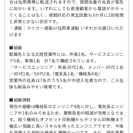
合は社用携帯に転送されますので、夜間当番の社員が客先
に向かいます。いずれにしても直接顧客から電話がかかっ
てくることはなく、夜間対応の発生回数も3か月に1回程度
と非常に少ない状況です。
・通勤：マイカー通勤or社用車通勤 いずれかお選びいただ
けます
■組織
配属先となる北陸営業所には、所長1名、サービスエンジニ
ア5名、事務1名 計7名で構成されています。
└サービスエンジニア：係長30代1名、メンバー30代１名
／40代1名／50代2名（電気系1名／機械系4名）
営業所の社員は7名のうち5名が中途入社者なので、ご入社
後も馴染みやすい環境です。
■組織課題
現在の組織は機械系のエンジニア4名に対し、電気系エンジ
ニアが1名のみであるため、業務負担の軽減が急務となりま
す。扱う機械もオフセット印刷機からデジタル印刷機まで
幅広い知識と高いスキルを持ったエンジニアですが、今後
を見据えた技術の継承も課題の一つです。また、現在事業