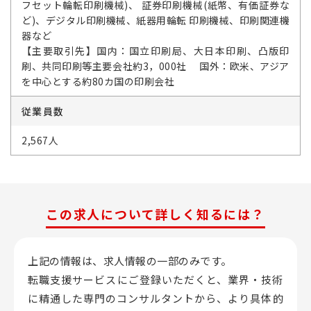
フセット輪転印刷機械)、 証券印刷機械(紙幣、有価証券な
ど)、デジタル印刷機械、紙器用輪転 印刷機械、印刷関連機
器など
【主要取引先】国内：国立印刷局、大日本印刷、凸版印
刷、共同印刷等主要会社約3，000社 国外：欧米、アジア
を中心とする約80カ国の印刷会社
従業員数
2,567人
この求人について詳しく知るには？
上記の情報は、求人情報の一部のみです。
転職支援サービスにご登録いただくと、業界・技術
に精通した専門のコンサルタントから、
より具体的