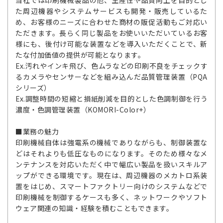
当社では印刷機械製品の他、生産性や品質向上を目的とし
た周辺機器やシステムサービスも開発・販売しているた
め、お客様のニーズに合わせた商材の販促活動もご対応い
ただきます。長らく同じ製品をお使いいただいているお客
様にも、後付け可能な装置などを導入いただくことで、新
たな付加価値の提供が可能となります。
Ex.汚れやインキ飛び、色ムラなどの印刷不良をチェックす
るカメラやセンサーなどを組み込んだ品質管理装置（PQA
シリーズ）
Ex.調整時間の短縮と損紙削減を目的とした色調制御を行う
濃度・色調管理装置（KOMORI-Color+）
■業務の魅力
印刷機械自体は強電系の機械でありながらも、制御装置な
どはそれよりも低圧なものになります。そのため様々なメ
ンテナンスを対応いただく中で幅広い製品を扱いスキルア
ップができる環境です。現在は、周辺機器のメカトロ系装
置をはじめ、スマートファクトリー向けのシステムなどで
印刷機械を制御するケースも多く、ネットワークやソフト
ウェア関連の知識・経験を積むこともできます。