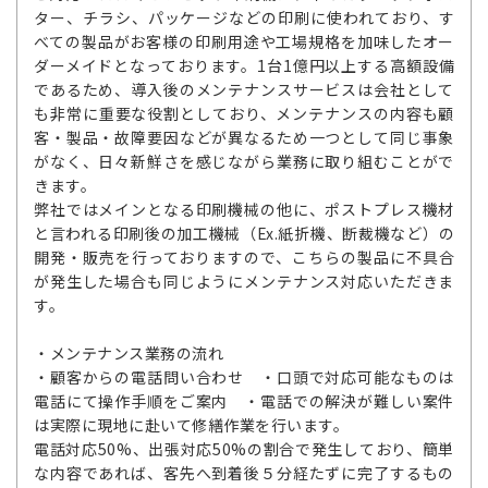
ター、チラシ、パッケージなどの印刷に使われており、す
べての製品がお客様の印刷用途や工場規格を加味したオー
ダーメイドとなっております。1台1億円以上する高額設備
であるため、導入後のメンテナンスサービスは会社として
も非常に重要な役割としており、メンテナンスの内容も顧
客・製品・故障要因などが異なるため一つとして同じ事象
がなく、日々新鮮さを感じながら業務に取り組むことがで
きます。
弊社ではメインとなる印刷機械の他に、ポストプレス機材
と言われる印刷後の加工機械（Ex.紙折機、断裁機など）の
開発・販売を行っておりますので、こちらの製品に不具合
が発生した場合も同じようにメンテナンス対応いただきま
す。
・メンテナンス業務の流れ
・顧客からの電話問い合わせ ・口頭で対応可能なものは
電話にて操作手順をご案内 ・電話での解決が難しい案件
は実際に現地に赴いて修繕作業を行います。
電話対応50%、出張対応50%の割合で発生しており、簡単
な内容であれば、客先へ到着後５分経たずに完了するもの