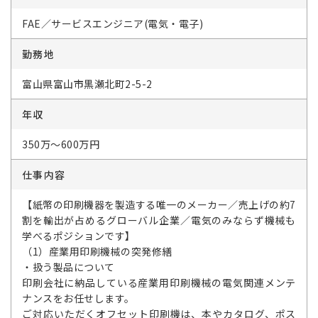
FAE／サービスエンジニア(電気・電子)
勤務地
富山県富山市黒瀬北町2-5-2
年収
350万～600万円
仕事内容
【紙幣の印刷機器を製造する唯一のメーカー／売上げの約7
割を輸出が占めるグローバル企業／電気のみならず機械も
学べるポジションです】
（1）産業用印刷機械の突発修繕
・扱う製品について
印刷会社に納品している産業用印刷機械の電気関連メンテ
ナンスをお任せします。
ご対応いただくオフセット印刷機は、本やカタログ、ポス