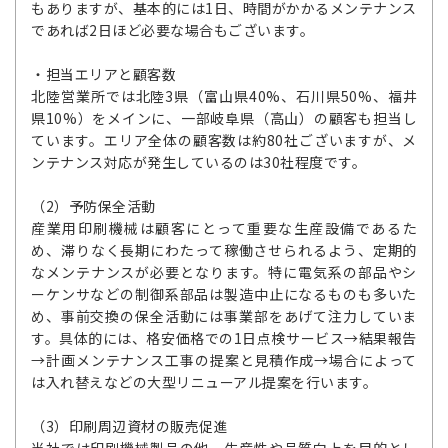
もありますが、基本的には1日、時間がかかるメンテナンス
であれば2日ほど必要な場合もございます。
・担当エリアと顧客数
北陸営業所では北陸3県（富山県40%、石川県50%、福井
県10%）をメインに、一部岐阜県（高山）の顧客も担当し
ています。エリア全体の顧客数は約80社ございますが、メ
ンテナンス対応が発生しているのは30社程度です。
（2）予防保全活動
産業用印刷機械は顧客にとって重要な生産設備であるた
め、滞りなく長期にわたって稼働させられるよう、定期的
なメンテナンスが必要となります。特に電気系の部品やシ
ーケンサなどの制御系部品は製造中止になるものも多いた
め、事前交換の保全活動には事業部をあげて注力していま
す。具体的には、格安価格での1日点検サービス→結果報告
→計画メンテナンス工事の提案と見積作成→場合によって
は入れ替えなどの大型リニューアル提案を行います。
（3）印刷周辺資材の販売促進