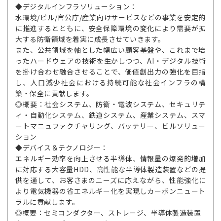
◆デジタルインフラソリューション：
水環境/ビル/官公庁/産業向けサービスなどの事業を安定的
に推進するとともに、安全保障環境の変化により需要が拡
大する防衛領域を着実に成長させていきます。
また、公共領域を軸とした幅広い顧客基盤や、これまで培
ったハードウェアの技術を生かしつつ、AI・デジタル技術
を掛け合わせ融合させることで、価値創出力の強化を目指
し、人口減少社会における持続可能な社会インフラの構
築・保全に貢献します。
◎概要：社会システム、防衛・電波システム、セキュリテ
ィ・自動化システム、鉄道システム、産業システム、スマ
ートマニュファクチャリング、バッテリー、ビルソリュー
ション
◆デバイス＆テクノロジー：
エネルギー効率を向上させる半導体、情報量の爆発的増加
に対応する大容量HDD、高性能な半導体製造装置などの提
供を通して、お客さまのニーズに応えながら、性能強化に
より電気機器の省エネルギー化を実現しカーボンニュート
ラルに貢献します。
◎概要：セミコンダクター、ストレージ、半導体製造装置