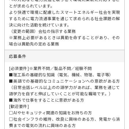
とが求められています。
より快適で環境に配慮したスマートエネルギー社会を実現
するために電力流通事業を通じて求められる社会課題の解
決に向けた活動を続けています。
（変更の範囲）会社の指示する業務
※業務上必要があるときは異動を命ずることがあり、その
場合は異動先の定める業務
応募条件
[必須要件]※業界不問／製品不問／経験不問
■理工系の基礎的な知識（電気、機械、物理、電子等）
■英語での基礎的なコミュニケーションへの意欲がある方
（日常会話レベル以上のの語学力があれば、業務を通じて
語学力を自ずと伸ばしていくことが可能な職場です。）
■海外で仕事をすることに意欲がある方
[歓迎要件]
□AIやセキュリティ関連の知識をお持ちの方
□社会インフラの維持、改良に興味のある方、発電から消
費までの電気の流れに興味のある方