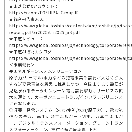
★東芝公式Xアカウント：
https://x.com/TOSHIBA_GroupJP
★統合報告書2025：
https://www.global.toshiba/content/dam/toshiba/jp/ir/cor
report/pdf/ar2025/tir2025_a3.pdf
★東芝レビュー：
https://www.global.toshiba/jp/technology/corporate/revi
★東芝AI技術カタログ：
https://www.global.toshiba/jp/technology/corporate/ai/c
＜事業概要＞
◆エネルギーシステムソリューション：
原子力/サーマル/水力などの発電事業や需要が大きく拡大
する送変電事業を着実に推進しつつ、今後ますます需要が
見込まれるデータセンターや電力需要家向けサービスの拡
大を通じて、カーボンニュートラル/インフラレジリエンス
に貢献します。
◎概要：発電システム（火力/地熱/水力/原子力）、電力流
通システム、再生可能エネルギー・VPP、水素エネルギ
ー、デジタルトランスフォーメーション、グリーントラン
スフォーメーション、重粒子線治療装置、EPC