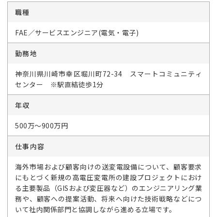
職種
FAE／サービスエンジニア(電気・電子)
勤務地
神奈川県川崎市幸区堀川町72-34 スマートコミュニティ
センター ※駅直結徒歩1分
年収
500万～900万円
仕事内容
海外市場および顧客向けの送変電設備について、顧客要求
にもとづく新規の高電圧変電所の建設プロジェクトにおけ
る主要製品（GISおよび変圧器など）のエンジニアリング業
務や、顧客への提案活動、将来へ向けた技術戦略などにつ
いて社内関係部門と協調しながら進める立場です。