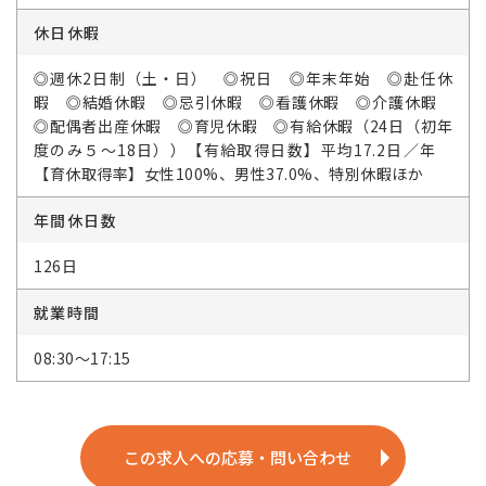
休日休暇
◎週休2日制（土・日） ◎祝日 ◎年末年始 ◎赴任休
暇 ◎結婚休暇 ◎忌引休暇 ◎看護休暇 ◎介護休暇
◎配偶者出産休暇 ◎育児休暇 ◎有給休暇（24日（初年
度のみ５～18日））【有給取得日数】平均17.2日／年
【育休取得率】女性100%、男性37.0%、特別休暇ほか
年間休日数
126日
就業時間
08:30～17:15
この求人への応募・問い合わせ