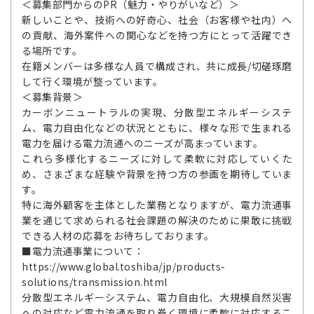
＜募集部門からのPR（魅力・やりがいなど）＞
新しいことや、技術への好奇心、社会（お客様や社内）へ
の貢献、海外案件への関心などを持つ方にとって活躍でき
る場所です。
在籍メンバーは多様な人員で構成され、共に成長/切磋琢磨
して行く環境が整っています。
＜募集背景＞
カーボンニュートラルの実現、分散型エネルギーシステ
ム、電力自由化などの状況とともに、様々な形で生まれる
電力を届ける電力流通へのニーズが高まっています。
これら多様化するニーズに対して柔軟に対応していくた
め、さまざまな経験や背景を持つ方の参画を期待していま
す。
特に海外顧客を主体とした業務となりますが、電力流通事
業を通じて求められる社会課題の解決のために果敢に挑戦
できる人材の応募をお待ちしております。
■電力流通事業について：
https://www.global.toshiba/jp/products-
solutions/transmission.html
分散型エネルギーシステム、電力自由化、大規模自然災害
への対応など電力流通を取り巻く環境に柔軟に対応するこ