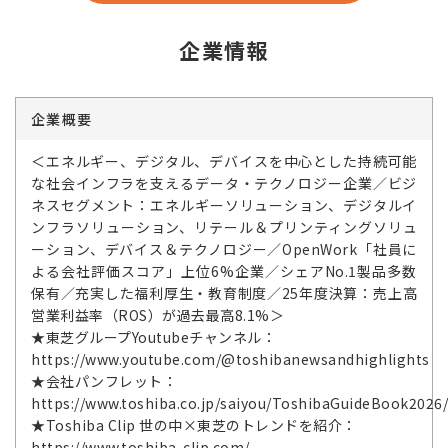
企業情報
企業概要
＜エネルギー、デジタル、デバイスを中心とした持続可能
な社会インフラを支えるデータ・テクノロジー企業／ビジ
ネスセグメント：エネルギーソリューション、デジタルイ
ンフラソリューション、リテール＆プリンティングソリュ
ーション、デバイス＆テクノロジー／OpenWork「社員に
よる会社評価スコア」上位6%企業／シェアNo.1製品多数
保有／充実した福利厚生・教育制度／25年度決算：売上高
営業利益率（ROS）が過去最高8.1%＞
★東芝グループYoutubeチャンネル：
https://www.youtube.com/@toshibanewsandhighlights
★会社パンフレット：
https://www.toshiba.co.jp/saiyou/ToshibaGuideBook2026
★Toshiba Clip 世の中×東芝のトレンドを紹介：
https://www.toshiba-clip.com/