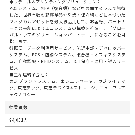
◆リテール＆プリンティングソリューション：
POSシステム、MFP（複合機）などを展開するうえで獲得
した、世界有数の顧客基盤や営業・保守網などに基づいた
フィジカルアセットを最大限活用して、お客様、パートナ
ーとの共創によりエコシステムの構築を推進し、「グロー
バルトップのソリューションパートナー」になることを目
指します。
◎概要：データ利活用サービス、流通本部・デベロッパー
システム、POS・店舗システム、複合機・オフィスシステ
ム、自動認識・RFIDシステム、ICT保守・運用・導入サー
ビス
■主な連結子会社：
東芝プラントシステム、東芝エレベータ、東芝ライテッ
ク、東芝テック、東芝デバイス&ストレージ、ニューフレア
テクノロジー
従業員数
94,051人