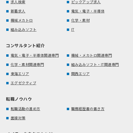
求人検索
ピックアップ求人
新着求人
電気・電子・半導体
機械メカトロ
化学・素材
組み込みソフト
IT
コンサルタント紹介
電気・電子・半導体関連専門
機械・メカトロ関連専門
化学・素材関連専門
組み込みソフト・IT関連専門
東海エリア
関西エリア
エグゼクティブ
転職ノウハウ
転職活動の進め方
職務経歴書の書き方
面接対策