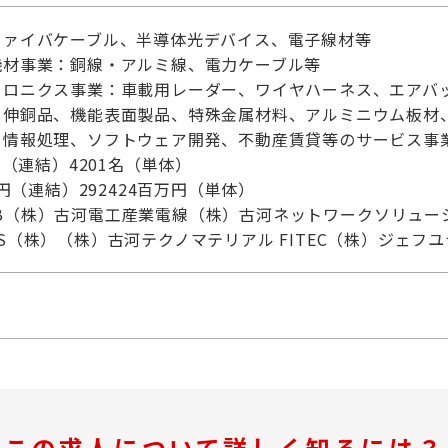
ファイバケーブル、半導体光デバイス、電子線材等
機材事業：銅線・アルミ線、電力ケーブル等
ロニクス事業：車載用レーダー、ワイヤハーネス、エアバッ
：伸銅品、機能表面製品、特殊金属材料、アルミニウム板材
、情報処理、ソフトウェア開発、不動産賃貸等のサービス事
名（連結）4201名（単体）
万円（連結）292424百万円（単体）
&B（株）古河電工産業電線（株）古河ネットワークソリュー
S（株）（株）古河テクノマテリアル FITEC（株）ジェフ
この求人について詳しく知るには？