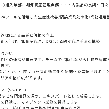
めの組入業務、棚卸資産管理業務・・・内製品の長期～日々
RPAツールを活用した生産性改善/間接業務効率化/業務運用
期管理による品質と信頼の向上
組入管理、卸資産管理、DXによる納期管理手法の構築
やりがい
部門との連携が重要です。チームで協働しながら目標を達成
れます。
わることで、生産プロセスの効率化や最適化を実現できるこ
ャリアの幅が広がります。
ス（5～10年）
関する専門知識を深め、エキスパートとして成長します。
ーを経験し、マネジメント業務を習得します。
ンフラ統括部門 電力機器製造部 生産管理課