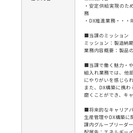
・安定供給実現のた
務
・DX推進業務・・・
■当課のミッション
ミッション：製造納
業務内容概要：製品の
■当課で働く魅力・
組入れ業務では、他
にやりがいを感じら
また、DX構築に携
磨くことができ、キ
■将来的なキャリアパ
生産管理やDX構築に
課内グループリーダ
配属先：エネルギーイ