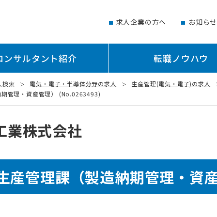
求人企業の方へ
お知ら
コンサルタント紹介
転職ノウハウ
人検索
電気・電子・半導体分野の求人
生産管理(電気・電子)の求人
・資産管理） (No.0263493)
工業株式会社
 生産管理課（製造納期管理・資