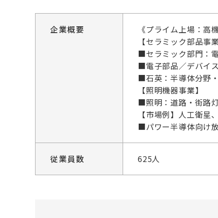
企業概要
《プライム上場：高
【セラミック部品事
■セラミック部門：
■電子部品／デバイス
■石英：半導体分野
【照明機器事業】
■照明：道路・街路灯
【市場例】人工衛星
■パワー半導体向け放
従業員数
625人