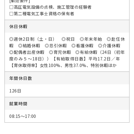
[歓迎要件]
□高圧電気設備の点検、施工管理の経験者
□第二種電気工事士資格の保有者
休日休暇
◎週休2日制（土・日） ◎祝日 ◎年末年始 ◎赴任休
暇 ◎結婚休暇 ◎忌引休暇 ◎看護休暇 ◎介護休暇
◎配偶者出産休暇 ◎育児休暇 ◎有給休暇（24日（初年
度のみ５～18日））【有給取得日数】平均17.2日／年
【育休取得率】女性100%、男性37.0%、特別休暇ほか
年間休日数
126日
就業時間
08:15～17:00