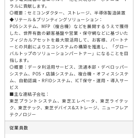
ラルに貢献します。
◎概要：セミコンダクター、ストレージ、半導体製造装置
◆リテール＆プリンティングソリューション：
POSシステム、MFP（複合機）などを展開するうえで獲得
した、世界有数の顧客基盤や営業・保守網などに基づいた
フィジカルアセットを最大限活用して、お客様、パートナ
ーとの共創によりエコシステムの構築を推進し、「グロー
バルトップのソリューションパートナー」になることを目
指します。
◎概要：データ利活用サービス、流通本部・デベロッパー
システム、POS・店舗システム、複合機・オフィスシステ
ム、自動認識・RFIDシステム、ICT保守・運用・導入サー
ビス
■主な連結子会社：
東芝プラントシステム、東芝エレベータ、東芝ライテッ
ク、東芝テック、東芝デバイス&ストレージ、ニューフレア
テクノロジー
従業員数