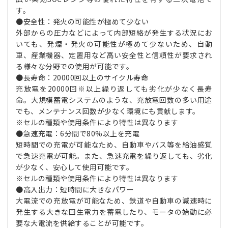
す。
●安全性：発火の可能性が極めて少ない
外部からの圧力などによって内部短絡が発生する状況にお
いても、発煙・発火の可能性が極めて少ないため、自動
車、産業機器、定置用など高い安全性と信頼性が要求され
る様々な分野での使用が可能です。
●長寿命：20000回以上のサイクル寿命
充放電を20000回※以上繰り返しても劣化が少なく長寿
命。大規模蓄電システムのような、充放電回数の多い用途
でも、メンテナンス回数が少なく環境にも貢献します。
※セルの種類や使用条件により特性は異なります
●急速充電：6分間で80%以上を充電
短時間での充電が可能なため、自動車やバス等を給油感覚
で急速充電が可能。また、急速充電を繰り返しても、劣化
が少なく、安心して使用可能です。
※セルの種類や使用条件により特性は異なります
●高入出力：短時間に大きなパワー
大電流での充放電が可能なため、鉄道や自動車の減速時に
発生する大きな回生電力を蓄電したり、モータの始動に必
要な大電流を供給することが可能です。