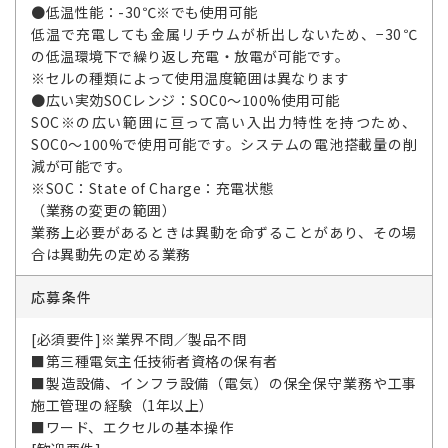
●低温性能：-30℃※でも使用可能
低温で充電しても金属リチウムが析出しないため、−30℃
の低温環境下で繰り返し充電・放電が可能です。
※セルの種類によって使用温度範囲は異なります
●広い実効SOCレンジ：SOC0～100%使用可能
SOC※の広い範囲に亘って高い入出力特性を持つため、
SOC0～100%で使用可能です。システムの電池搭載量の削
減が可能です。
※SOC：State of Charge：充電状態
（業務の変更の範囲）
業務上必要があるときは異動を命ずることがあり、その場
合は異動先の定める業務
応募条件
[必須要件]※業界不問／製品不問
■第三種電気主任技術者資格の保有者
■製造設備、インフラ設備（電気）の保全保守業務や工事
施工管理の経験（1年以上）
■ワード、エクセルの基本操作