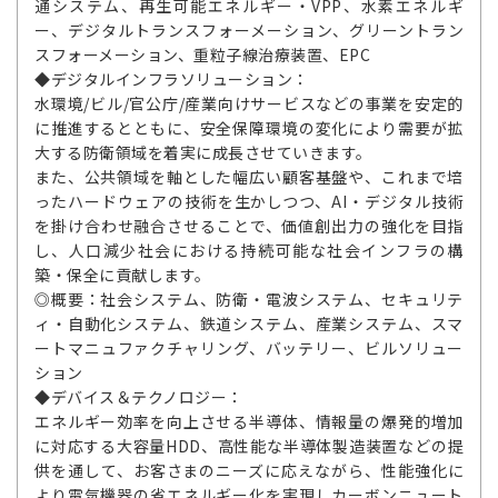
通システム、再生可能エネルギー・VPP、水素エネルギ
ー、デジタルトランスフォーメーション、グリーントラン
スフォーメーション、重粒子線治療装置、EPC
◆デジタルインフラソリューション：
水環境/ビル/官公庁/産業向けサービスなどの事業を安定的
に推進するとともに、安全保障環境の変化により需要が拡
大する防衛領域を着実に成長させていきます。
また、公共領域を軸とした幅広い顧客基盤や、これまで培
ったハードウェアの技術を生かしつつ、AI・デジタル技術
を掛け合わせ融合させることで、価値創出力の強化を目指
し、人口減少社会における持続可能な社会インフラの構
築・保全に貢献します。
◎概要：社会システム、防衛・電波システム、セキュリテ
ィ・自動化システム、鉄道システム、産業システム、スマ
ートマニュファクチャリング、バッテリー、ビルソリュー
ション
◆デバイス＆テクノロジー：
エネルギー効率を向上させる半導体、情報量の爆発的増加
に対応する大容量HDD、高性能な半導体製造装置などの提
供を通して、お客さまのニーズに応えながら、性能強化に
より電気機器の省エネルギー化を実現しカーボンニュート