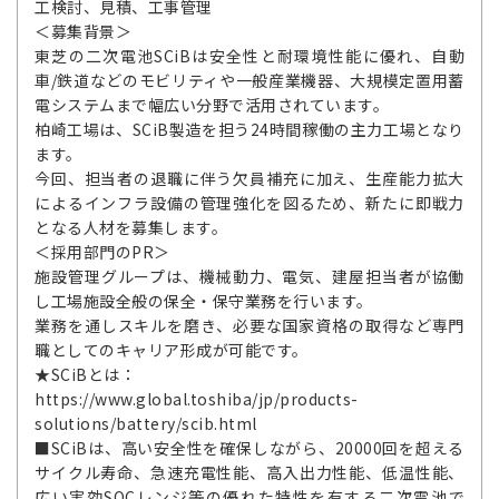
工検討、見積、工事管理
＜募集背景＞
東芝の二次電池SCiBは安全性と耐環境性能に優れ、自動
車/鉄道などのモビリティや一般産業機器、大規模定置用蓄
電システムまで幅広い分野で活用されています。
柏崎工場は、SCiB製造を担う24時間稼働の主力工場となり
ます。
今回、担当者の退職に伴う欠員補充に加え、生産能力拡大
によるインフラ設備の管理強化を図るため、新たに即戦力
となる人材を募集します。
＜採用部門のPR＞
施設管理グループは、機械動力、電気、建屋担当者が協働
し工場施設全般の保全・保守業務を行います。
業務を通しスキルを磨き、必要な国家資格の取得など専門
職としてのキャリア形成が可能です。
★SCiBとは：
https://www.global.toshiba/jp/products-
solutions/battery/scib.html
■SCiBは、高い安全性を確保しながら、20000回を超える
サイクル寿命、急速充電性能、高入出力性能、低温性能、
広い実効SOCレンジ等の優れた特性を有する二次電池で