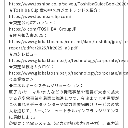
https://www.toshiba.co.jp/saiyou/ToshibaGuideBook2026
★Toshiba Clip 世の中×東芝のトレンドを紹介：
https://www.toshiba-clip.com/
★東芝公式Xアカウント：
https://x.com/TOSHIBA_GroupJP
★統合報告書2025：
https://www.global.toshiba/content/dam/toshiba/jp/ir/cor
report/pdf/ar2025/tir2025_a3.pdf
★東芝レビュー：
https://www.global.toshiba/jp/technology/corporate/revi
★東芝AI技術カタログ：
https://www.global.toshiba/jp/technology/corporate/ai/c
＜事業概要＞
◆エネルギーシステムソリューション：
原子力/サーマル/水力などの発電事業や需要が大きく拡大
する送変電事業を着実に推進しつつ、今後ますます需要が
見込まれるデータセンターや電力需要家向けサービスの拡
大を通じて、カーボンニュートラル/インフラレジリエンス
に貢献します。
◎概要：発電システム（火力/地熱/水力/原子力）、電力流