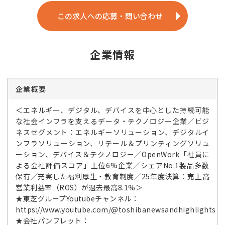
この求人への応募・問い合わせ
企業情報
企業概要
＜エネルギー、デジタル、デバイスを中心とした持続可能
な社会インフラを支えるデータ・テクノロジー企業／ビジ
ネスセグメント：エネルギーソリューション、デジタルイ
ンフラソリューション、リテール＆プリンティングソリュ
ーション、デバイス＆テクノロジー／OpenWork「社員に
よる会社評価スコア」上位6%企業／シェアNo.1製品多数
保有／充実した福利厚生・教育制度／25年度決算：売上高
営業利益率（ROS）が過去最高8.1%＞
★東芝グループYoutubeチャンネル：
https://www.youtube.com/@toshibanewsandhighlights
★会社パンフレット：