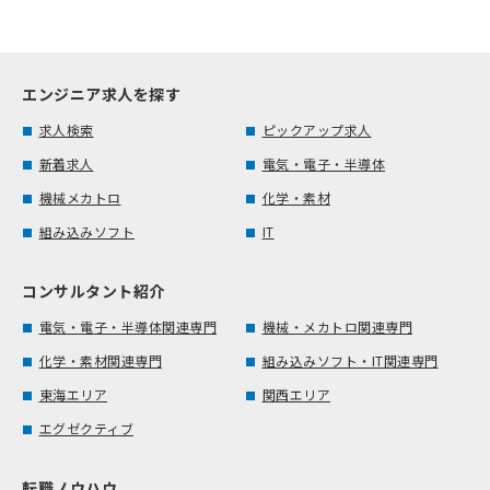
エンジニア求人を探す
求人検索
ピックアップ求人
新着求人
電気・電子・半導体
機械メカトロ
化学・素材
組み込みソフト
IT
コンサルタント紹介
電気・電子・半導体関連専門
機械・メカトロ関連専門
化学・素材関連専門
組み込みソフト・IT関連専門
東海エリア
関西エリア
エグゼクティブ
転職ノウハウ