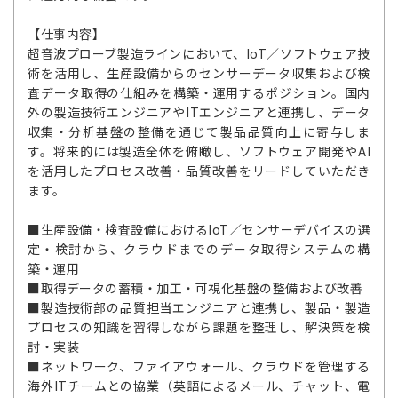
【仕事内容】
超音波プローブ製造ラインにおいて、IoT／ソフトウェア技
術を活用し、生産設備からのセンサーデータ収集および検
査データ取得の仕組みを構築・運用するポジション。国内
外の製造技術エンジニアやITエンジニアと連携し、データ
収集・分析基盤の整備を通じて製品品質向上に寄与しま
す。将来的には製造全体を俯瞰し、ソフトウェア開発やAI
を活用したプロセス改善・品質改善をリードしていただき
ます。
■生産設備・検査設備におけるIoT／センサーデバイスの選
定・検討から、クラウドまでのデータ取得システムの構
築・運用
■取得データの蓄積・加工・可視化基盤の整備および改善
■製造技術部の品質担当エンジニアと連携し、製品・製造
プロセスの知識を習得しながら課題を整理し、解決策を検
討・実装
■ネットワーク、ファイアウォール、クラウドを管理する
海外ITチームとの協業（英語によるメール、チャット、電