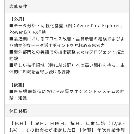
応募条件
【必須】
■データ分析・可視化基盤（例：Azure Data Explorer、
Power BI）の経験
■製造業におけるプロセス改善・品質改善の経験およびよ
り効果的なデータ活用ポイントを見極める思考力
■海外部門との英語での技術調整またはプロジェクト推進
経験
■新しい技術領域（特にAI分野）への高い関心を持ち、主
体的に知識を習得し続ける姿勢
【歓迎】
■医療機器製造における品質マネジメントシステムの経
験・知識
休日休暇
【休日】土曜日、日曜日、祝日、年末年始（12/30-
1/4）、その他会社が指定した日 【休暇】 年次有給休暇