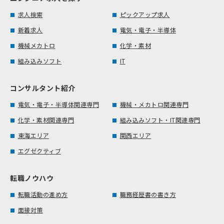
求人検索
ピックアップ求人
新着求人
電気・電子・半導体
機械メカトロ
化学・素材
組み込みソフト
IT
コンサルタント紹介
電気・電子・半導体関連専門
機械・メカトロ関連専門
化学・素材関連専門
組み込みソフト・IT関連専門
東海エリア
関西エリア
エグゼクティブ
転職ノウハウ
転職活動の進め方
職務経歴書の書き方
面接対策