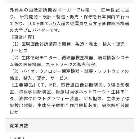
外資系の画像診断機器メーカーでは唯一、 四半世紀に亘
り、 研究開発・設計・製造・販売・保守を日本国内で行っ
ており、100ヶ国で5万人超の従業員を有する画像診断機器
の大手プロバイダーです。
【事業内容】
（1）医用画像診断装置の開発・製造・輸出・輸入・販売・
サービス
（2）生体情報モニター、循環器検査機器、病院情報システ
ム等の医療機器、ネットワークの販売保守、
（3）バイオテクノロジー関連機器・試薬・ソフトウェアの
輸出、輸入、販売、サービス
【主要製品】CT、MR、超音波画像診断装置、X線撮影装
置、核医学診断装置、医療用画像ネットワーク・生体モニ
タ、液体クロマトグラフィー装置、ゲル担体、生体分子標
識検出試薬、生体分子間相互作用解析装置、細胞解析装置
ほか
従業員数
1,500人