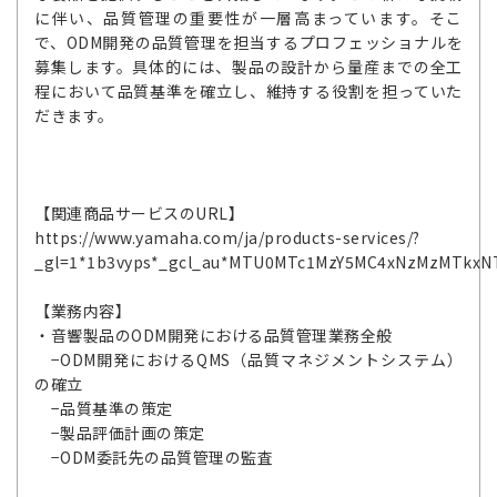
に伴い、品質管理の重要性が一層高まっています。そこ
で、ODM開発の品質管理を担当するプロフェッショナルを
募集します。具体的には、製品の設計から量産までの全工
程において品質基準を確立し、維持する役割を担っていた
だきます。
【関連商品サービスのURL】
https://www.yamaha.com/ja/products-services/?
_gl=1*1b3vyps*_gcl_au*MTU0MTc1MzY5MC4xNzMzMTkxN
【業務内容】
・音響製品のODM開発における品質管理業務全般
−ODM開発におけるQMS（品質マネジメントシステム）
の確立
−品質基準の策定
−製品評価計画の策定
−ODM委託先の品質管理の監査