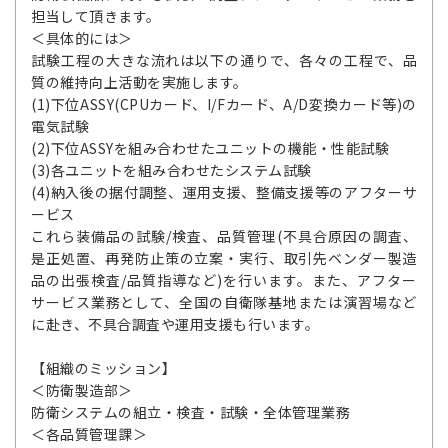
担当して頂きます。
＜具体的には＞
試験工程の大きな流れは以下の通りで、各々の工程で、品
質の維持向上活動を実施します。
(1)下位ASSY(CPUカード、I/Fカード、A/D変換カード等)の
電気試験
(2)下位ASSYを組み合わせたユニットの機能・性能試験
(3)各ユニットを組み合わせたシステム試験
(4)納入後の据付調整、運用支援、整備支援等のアフターサ
ービス
これら装備品の試験/検査、品質管理(不具合原因の調査、
是正処置、再発防止策の立案・実行、取引先ベンダー製造
品の出張検査/品質指導など)を行います。また、アフター
サービス業務として、全国の自衛隊基地または演習場など
に赴き、不具合調査や運用支援も行います。
【組織のミッション】
＜防衛製造部＞
防衛システムの組立・検査・試験・全体管理業務
＜各品質管理課＞