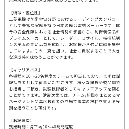
題解決した際は達成感を味わうことができます。
【特徴・優位性】
三菱電機は防衛宇宙分野におけるリーディングカンパニー
として豊富な実績を持つ日本の総合電機メーカーです。昨
今の安全保障における社会情勢の影響から、防衛装備品の
プライムメーカーとして、レーダー、ミサイル、指揮統制
システムの高い品質を確保し、お客様から強い信頼を獲得
しています。その一翼を担い、社会に貢献することで大き
な達成感を味わうことができます。
【キャリアパス】
各機種を10～20名程度のチームで担当しており、まずは試
験担当者として従事いただきます。様々な試験や製品開発
を担当して頂き、試験技術者としてキャリアアップを図る
ことができます。活躍次第では、チーム/組織をまとめるマ
ネージメントや高度技術者の立場で事業の根幹を支える役
割を担うことも可能です。
【職場環境】
残業時間：月平均30～40時間程度