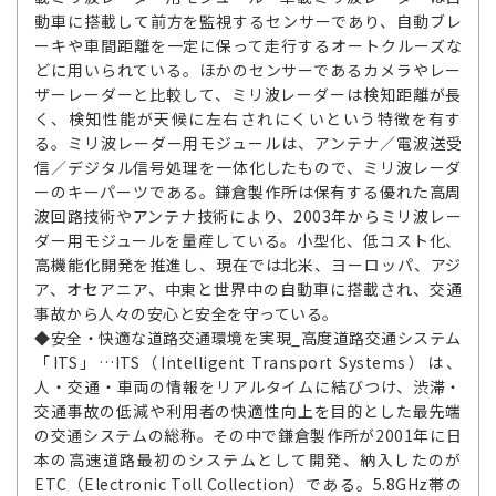
動車に搭載して前方を監視するセンサーであり、自動ブレ
ーキや車間距離を一定に保って走行するオートクルーズな
どに用いられている。ほかのセンサーであるカメラやレー
ザーレーダーと比較して、ミリ波レーダーは検知距離が長
く、検知性能が天候に左右されにくいという特徴を有す
る。ミリ波レーダー用モジュールは、アンテナ／電波送受
信／デジタル信号処理を一体化したもので、ミリ波レーダ
ーのキーパーツである。鎌倉製作所は保有する優れた高周
波回路技術やアンテナ技術により、2003年からミリ波レー
ダー用モジュールを量産している。小型化、低コスト化、
高機能化開発を推進し、現在では北米、ヨーロッパ、アジ
ア、オセアニア、中東と世界中の自動車に搭載され、交通
事故から人々の安心と安全を守っている。
◆安全・快適な道路交通環境を実現_高度道路交通システム
「ITS」…ITS（Intelligent Transport Systems）は、
人・交通・車両の情報をリアルタイムに結びつけ、渋滞・
交通事故の低減や利用者の快適性向上を目的とした最先端
の交通システムの総称。その中で鎌倉製作所が2001年に日
本の高速道路最初のシステムとして開発、納入したのが
ETC（Electronic Toll Collection）である。5.8GHz帯の