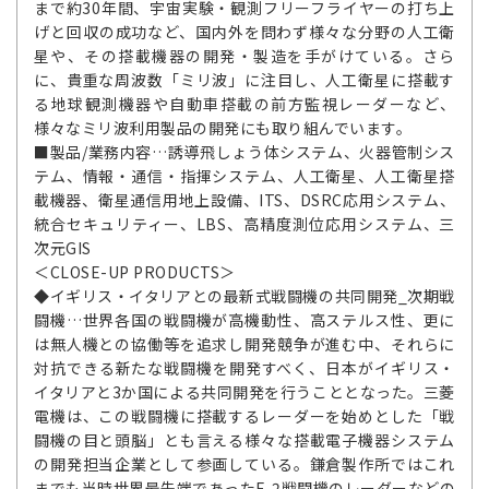
まで約30年間、宇宙実験・観測フリーフライヤーの打ち上
げと回収の成功など、国内外を問わず様々な分野の人工衛
星や、その搭載機器の開発・製造を手がけている。さら
に、貴重な周波数「ミリ波」に注目し、人工衛星に搭載す
る地球観測機器や自動車搭載の前方監視レーダーなど、
様々なミリ波利用製品の開発にも取り組んでいます。
■製品/業務内容…誘導飛しょう体システム、火器管制シス
テム、情報・通信・指揮システム、人工衛星、人工衛星搭
載機器、衛星通信用地上設備、ITS、DSRC応用システム、
統合セキュリティー、LBS、高精度測位応用システム、三
次元GIS
＜CLOSE-UP PRODUCTS＞
◆イギリス・イタリアとの最新式戦闘機の共同開発_次期戦
闘機…世界各国の戦闘機が高機動性、高ステルス性、更に
は無人機との協働等を追求し開発競争が進む中、それらに
対抗できる新たな戦闘機を開発すべく、日本がイギリス・
イタリアと3か国による共同開発を行うこととなった。三菱
電機は、この戦闘機に搭載するレーダーを始めとした「戦
闘機の目と頭脳」とも言える様々な搭載電子機器システム
の開発担当企業として参画している。鎌倉製作所ではこれ
までも当時世界最先端であったF-2戦闘機のレーダーなどの