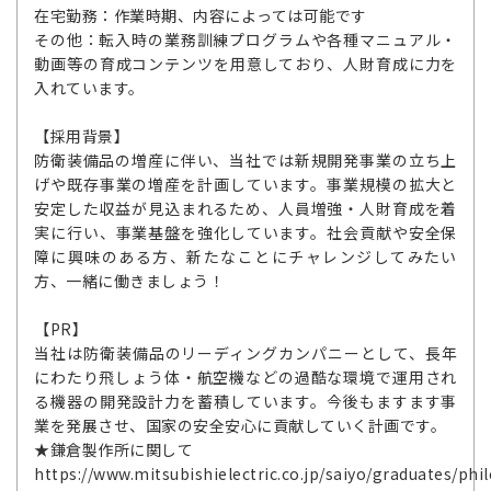
在宅勤務：作業時期、内容によっては可能です
その他：転入時の業務訓練プログラムや各種マニュアル・
動画等の育成コンテンツを用意しており、人財育成に力を
入れています。
【採用背景】
防衛装備品の増産に伴い、当社では新規開発事業の立ち上
げや既存事業の増産を計画しています。事業規模の拡大と
安定した収益が見込まれるため、人員増強・人財育成を着
実に行い、事業基盤を強化しています。社会貢献や安全保
障に興味のある方、新たなことにチャレンジしてみたい
方、一緒に働きましょう！
【PR】
当社は防衛装備品のリーディングカンパニーとして、長年
にわたり飛しょう体・航空機などの過酷な環境で運用され
る機器の開発設計力を蓄積しています。今後もますます事
業を発展させ、国家の安全安心に貢献していく計画です。
★鎌倉製作所に関して
https://www.mitsubishielectric.co.jp/saiyo/graduates/ph