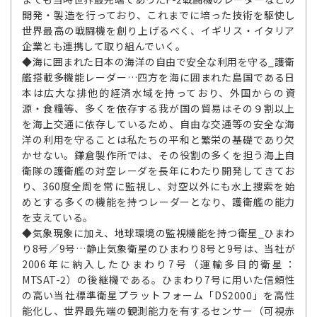
開発・製造を行っており、これまでに培った技術を駆使し
世界最高の戦闘機を創り上げるべく、イギリス・イタリア
企業とも連携して取り組んでいく。
◆海に囲まれた日本の海洋の自由で安全な利用を守る_護衛
艦搭載多機能レーダー…四方を海に囲まれた島国である日
本は広大な排他的経済水域を持っており、外国からの資
源・食糧等、多くを依存する我が国の貿易はその９割以上
を海上交通に依存しているため、自由な交通等の安全な海
洋の利用を守ることは私たちの平和と繁栄の基礎であり欠
かせない。鎌倉製作所では、その役割の多くを担う海上自
衛隊の護衛艦の対空レーダを長年にわたり開発してきてお
り、360度全周を常に監視し、対空以外にも水上捜索を始
めとする多くの機能を持つレーダーとなり、護衛艦の能力
を支えている。
◆気象現象に加え、地球環境の監視機能を持つ衛星_ひまわ
り8号／9号…静止気象衛星のひまわり8号と9号は、当社が
2006年に納入したひまわり7号（運輸多目的衛星：
MTSAT-2）の後継機である。ひまわり7号に用いた信頼性
の高い当社標準衛星プラットフォーム「DS2000」を高性
能化し、世界最先端の観測能力を有するセンサー（可視赤