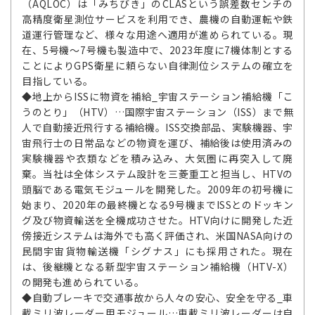
（AQLOC）は「みちびき」のCLASという誤差数センチの
高精度衛星測位サービスを利用でき、農機の自動運転や鉄
道運行管理など、様々な用途へ適用が進められている。現
在、5号機～7号機も製造中で、2023年度に7機体制とする
ことによりGPS衛星に頼らない自律測位システムの確立を
目指している。
◆地上からISSに物資を補給_宇宙ステーション補給機「こ
うのとり」（HTV）…国際宇宙ステーション（ISS）まで無
人で自動接近飛行する補給機。ISS交換部品、実験機器、宇
宙飛行士の日常品などの物資を運び、補給後は使用済みの
実験機器や衣類などを積み込み、大気圏に再突入して廃
棄。当社は全体システム設計を三菱重工と担当し、HTVの
頭脳である電気モジュールを開発した。2009年の初号機に
始まり、2020年の最終機となる9号機までISSとのドッキン
グ及び物資輸送を全機成功させた。HTV向けに開発した近
傍接近システムは海外でも高く評価され、米国NASA向けの
民間宇宙貨物輸送機「シグナス」にも採用された。現在
は、後継機となる新型宇宙ステーション補給機（HTV-X）
の開発も進められている。
◆自動ブレーキで交通事故から人々の安心、安全を守る_車
載ミリ波レーダー用モジュール…車載ミリ波レーダーは自