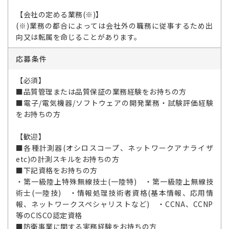
【会社の定める業務(※)】
(※)業務の都合によっては会社外の職務に従事するため出
向又は転属を命じることがあります。
応募条件
【必須】
■品質管理または品質保証の業務経験をお持ちの方
■電子/電気機器/ソフトウェアの開発業務・試験評価経験
をお持ちの方
【歓迎】
■各種計測器(オシロスコープ、ネットワークアナライザ
etc)の計測スキルをお持ちの方
■下記資格をお持ちの方
・第一級陸上特殊無線技士(一陸特) ・第一級陸上無線技
術士(一陸技) ・情報処理技術者資格(基本情報、応用情
報、ネットワークスペシャリストなど) ・CCNA、CCNP
等のCISCO認定資格
■防衛事業に関する実務経験をお持ちの方