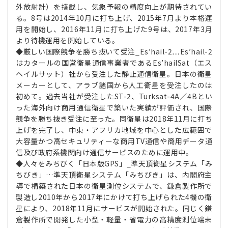
外放射計）を搭載し、気象予報の精度向上が期待されてい
る。8号は2014年10月に打ち上げ、2015年7月より本格運
用を開始し、2016年11月に打ち上げた9号は、2017年3月
より待機運用を開始している。
◆厳しい国際競争を勝ち抜いて受注_Es’hail-2…Es’hail-2
はカタールの国営衛星通信事業者であるEs’hailSat（エス
ヘイルサット）社から受注した静止通信衛星。日本の衛星
メーカーとして、アラブ諸国から人工衛星を受注したのは
初めて。過去当社が受注したST-2、Turksat-4A／4Bとい
った海外向け商用通信衛星で築いた実績が評価され、国際
競争を勝ち抜き受注に至った。同衛星は2018年11月に打ち
上げを完了し、中東・アフリカ地域を中心とした広範囲で
大容量かつ高セキュリティーな商用TV通信や商用データ通
信及び政府系機関向け通信サービスのために運用中。
◆人々をみちびく「日本版GPS」_準天頂衛星システム「み
ちびき」…準天頂衛星システム「みちびき」は、内閣府主
導で構築された日本の衛星測位システムで、鎌倉製作所で
製造し2010年から2017年にかけて打ち上げられた4機の衛
星により、2018年11月にサービスが開始された。同じく鎌
倉製作所で開発した小型・軽量・省電力の高精度測位端末