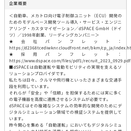
企業概要
＜自動車、メカトロ向け電子制御ユニット（ECU）開発の
ためのモデルベース開発ツール導入・サービス・エンジニ
アリング・カスタマイゼーション／dSPACE GmbH（ドイ
ツ）／1998年創業、リーディングカンパニー＞
★会社パンフレット：
https://d2368tcediwknr.cloudfront.net/bkm/cp_ja/index.
★採用パンフレット：
https://www.dspace.com/files/pdf1/recruit_2023_0929.pdf
■dSPACEは自動運転や電動モビリティの実現を支えるソ
リューションプロバイダです。
私たちは日々、クルマや飛行機といったさまざまな交通手
段を利用しています。
それらが「安全」や「信頼」を担保するためには実に多く
の電子機器を高度に連携させるシステムが必要です。
dSPACEはその複雑なシステムの効率的な開発のためにデ
ジタルシミュレーション領域での検証システムを提供して
います。
昨今関心を集める「自動運転」においてもデジタルシミュ