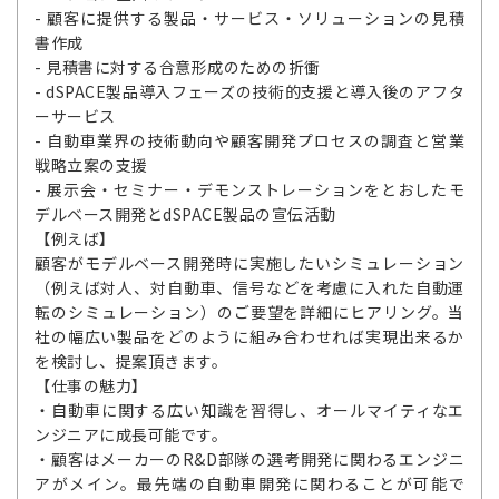
- 顧客に提供する製品・サービス・ソリューションの見積
書作成
- 見積書に対する合意形成のための折衝
- dSPACE製品導入フェーズの技術的支援と導入後のアフタ
ーサービス
- 自動車業界の技術動向や顧客開発プロセスの調査と営業
戦略立案の支援
- 展示会・セミナー・デモンストレーションをとおしたモ
デルベース開発とdSPACE製品の宣伝活動
【例えば】
顧客がモデルベース開発時に実施したいシミュレーション
（例えば対人、対自動車、信号などを考慮に入れた自動運
転のシミュレーション）のご要望を詳細にヒアリング。当
社の幅広い製品をどのように組み合わせれば実現出来るか
を検討し、提案頂きます。
【仕事の魅力】
・自動車に関する広い知識を習得し、オールマイティなエ
ンジニアに成長可能です。
・顧客はメーカーのR&D部隊の選考開発に関わるエンジニ
アがメイン。最先端の自動車開発に関わることが可能で