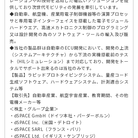
レーションやAI技術を活用した幅広いソリューションを提
供しており次世代モビリティの発展を牽引しています。
◆自動車、航空機、産業用電子制御機器等の演算プロセッ
サと専用電子インターフェイスを搭載した電子モジュール
ハードウエア、高速メカトロニクス制御のプログラミング
又は設計開発の為のソフトウェア・ツールの輸入及び販
売。
◆当社の製品群は自動車のECU開発において、開発の上流
（システムアーキテクチャ）から下流の実機搭載前のテス
ト（HILシミュレーション）まで対応しており、開発をトー
タルでサポート出来るのは当社のみです。
【製品】ラピッドプロトタイピングシステム、量産コード
生成ソフトウェア、ハードウェアシステム、計測適合シス
テム等
【取引先】自動車産業、航空宇宙産業、教育期間、その他
電機メーカー等
＜株主・グループ企業＞
・dSPACE GmbH（ドイツ本社・パーダーボルン）
・dSPACE Inc.（米国・デトロイト）
・dSPACE SARL（フランス・パリ）
・dSPACE Ltd.（イギリス・ケンブリッジ）