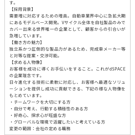
す。
【採用背景】
需要増に対応するための増員。自動車業界中心に急拡大期
にあるモデルベース開発。Vサイクル全体を自社製品のみで
カバー出来る世界唯一の企業として、顧客からの引合いが
急増しています。
【働き方の魅力】
独立系かつ圧倒的な製品力があるため、完成車メーカー等
と対等な提案・交渉可能。
【求める人物像】
お客様を成功に導くお手伝いをすること。これがdSPACE
の企業理念です。
日々進化する技術に柔軟に対応し、お客様へ最適なソリュ
ーションを提供し成功に貢献できる、下記の様な人物像を
もとめています。
・チームワークを大切にする方
・自分で考え、行動する積極性のある方
・好奇心、探求心が旺盛な方
・グローバルな環境で活躍したいと考えている方
変更の範囲：会社の定める職務