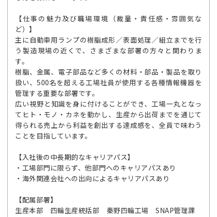
【仕事の魅力及び職場環境（裁量・責任感・雰囲気な
ど）】
主に自動車用ランプの樹脂成形／表面処理／組立までを行
う製造現場の近くで、さまざまな部署の方々と関わりま
す。
樹脂、金属、電子部品など多くの材料・部品・製品を取り
扱い、500名を超える工場社員が使用する各種情報機器を
管理する重要な部署です。
広い視野と知識を身に付けることができ、工場一丸となっ
てヒト・モノ・カネを動かし、生産から出荷までを通じて
得られる売上から利益を創出する達成感を、全員で味わう
ことを目指しています。
【入社後の中長期的なキャリアパス】
・工場部門に限らず、他部門へのキャリアパスあり
・海外関連会社への出向によるキャリアパスあり
【配属部署】
生産本部 四輪生産統括部 秦野四輪工場 SNAP管理課