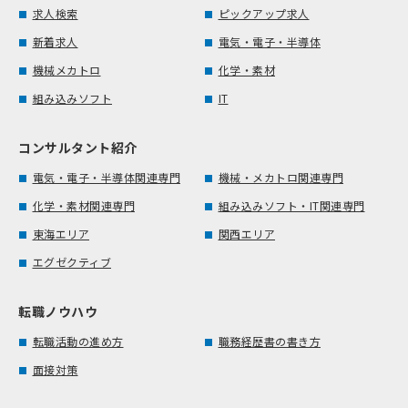
求人検索
ピックアップ求人
新着求人
電気・電子・半導体
機械メカトロ
化学・素材
組み込みソフト
IT
コンサルタント紹介
電気・電子・半導体関連専門
機械・メカトロ関連専門
化学・素材関連専門
組み込みソフト・IT関連専門
東海エリア
関西エリア
エグゼクティブ
転職ノウハウ
転職活動の進め方
職務経歴書の書き方
面接対策