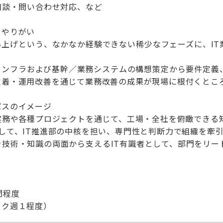
相談・問い合わせ対応、など
くやりがい
ち上げという、なかなか経験できない稀少なフェーズに、IT
インフラおよび基幹／業務システムの構想策定から要件定義
定着・運用改善を通じて業務改善の成果が現場に根付くとこ
パスのイメージ
実務や各種プロジェクトを通じて、工場・全社を俯瞰できる
して、IT推進部の中核を担い、専門性と判断力で組織を牽
を技術・知識の両面から支えるIT有識者として、部門をリ
間程度
ーク週１程度）