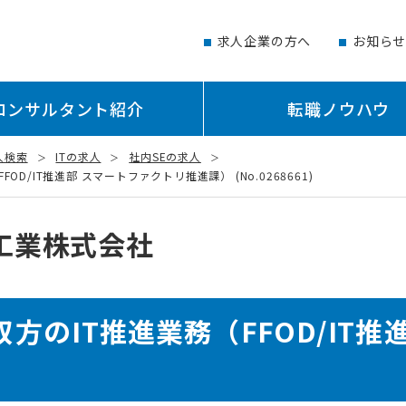
求人企業の方へ
お知ら
コンサルタント紹介
転職ノウハウ
人検索
ITの求人
社内SEの求人
/IT推進部 スマートファクトリ推進課） (No.0268661)
工業株式会社
方のIT推進業務（FFOD/IT推