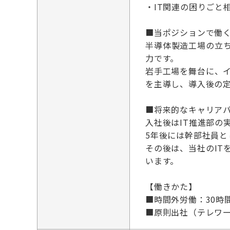
・IT関連の困りごと
■当ポジションで働
半導体製造工場の立
力です。
岩手工場を舞台に、
を主導し、導入後の
■将来的なキャリア
入社後はIT推進部の
5年後には幹部社員と
その後は、当社のIT
います。
【働きかた】
■時間外労働：30時
■原則出社（テレワ