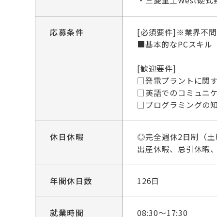
・三菱重工West硬式野球部：
応募条件
[必須要件]※業界不
■基本的なPCスキル
[歓迎要件]
□発電プラントに関
□英語でのコミュニ
□プログラミングの知識(
休日休暇
◎完全週休2日制（
出産休暇、忌引休暇
年間休日数
126日
就業時間
08:30～17:30