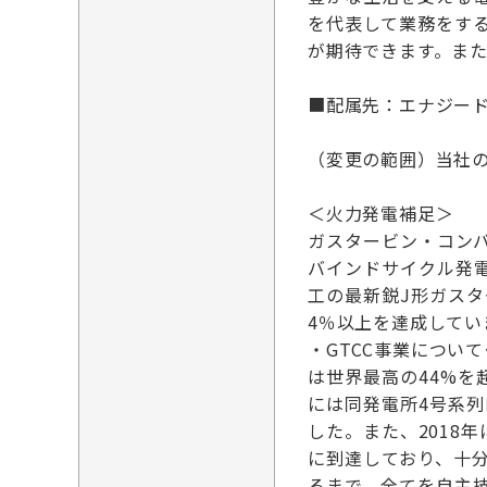
を代表して業務をす
が期待できます。ま
■配属先：エナジー
（変更の範囲）当社
＜火力発電補足＞
ガスタービン・コン
バインドサイクル発
工の最新鋭J形ガス
4％以上を達成してい
・GTCC事業につい
は世界最高の44%を
には同発電所4号系
した。また、2018
に到達しており、十
るまで、全てを自主