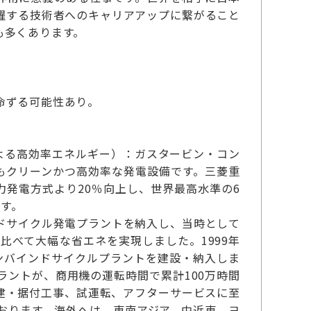
躍する技術者へのキャリアアップに繋がること
も多くあります。
命ずる可能性あり。
よる高効率エネルギー）：ガスタービン・コン
もクリーンかつ高効率な発電設備です。三菱重
発電方式より20％向上し、世界最高水準の6
ます。
ンドサイクル発電プラントを納入し、当時として
比べて大幅な省エネを実現しました。1999年
ンバインドサイクルプラントを建設・納入しま
ラントが、商用機の運転時間で累計100万時間
建・据付工事、試運転、アフターサービスに至
おります。海外へは、東南アジア、中近東、ヨ