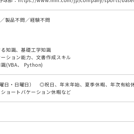
https://www.mhi.com/jp/company/sports/baseba
問／製品不問／経験不問
する知識、基礎工学知識
ケーション能力、文書作成スキル
VBA、 Python)
土曜日・日曜日） ◎祝日、年末年始、夏季休暇、年次有給休
、ショートバケーション休暇など