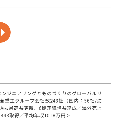
エンジニアリングとものづくりのグローバルリ
銘柄／三菱重工グループ会社数243社（国内：56社/海
連続過去最高益更新、6期連続増益達成／海外売上
443取得／平均年収1018万円＞