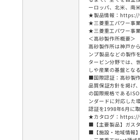
ーロッパ、北米、南米
★製品情報：https://www
★三菱重工パワー事業概要：ht
★三菱重工パワー事業スペシ
＜高砂製作所概要＞
高砂製作所は神戸か
ンプ製品などの製作
タービン分野では、
しや産業の基盤とな
■国際認証：高砂製
品質保証方針を掲げ、
の国際規格であるIS
ンダードに対応した環
認証を1998年6月に
★カタログ：https://ww
■【主要製品】ガス
■【施設・地域情報