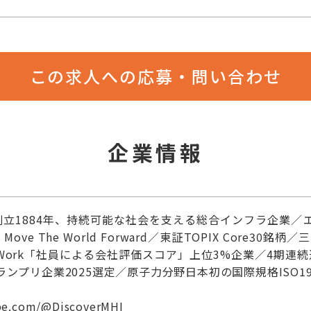
この求人への応募・問い合わせ
企業情報
創立1884年、持続可能な社会を支える総合インフラ企業／
ve The World Forward／東証TOPIX Core30
enWork「社員による会社評価スコア」上位3%企業／4期
ランプリ企業2025選定／原子力分野日本初の国際規格ISO19
be.com/@DiscoverMHI