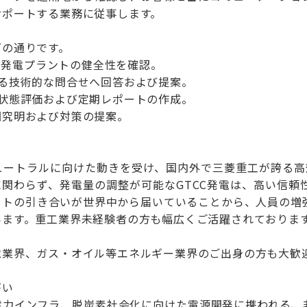
サポートする業務に従事します。
下の通りです。
日、発電プラントの健全性を確認。
る技術的な問合せへ回答および提案。
状態評価および定期レポートの作成。
究明および対策の提案。
ュートラルに向けた動きを受け、国内外で三菱重工が誇る高効
に関わらず、発電量の調整が可能なGTCC発電は、高い信頼
ートの引き合いが世界中から届いていることから、人員の増
います。重工業界未経験者の方も幅広くご活躍されておりま
電業界、ガス・オイル等エネルギー業界のご出身の方も大歓
がい
電力インフラ、脱炭素社会化に向けた電源開発に携われる、