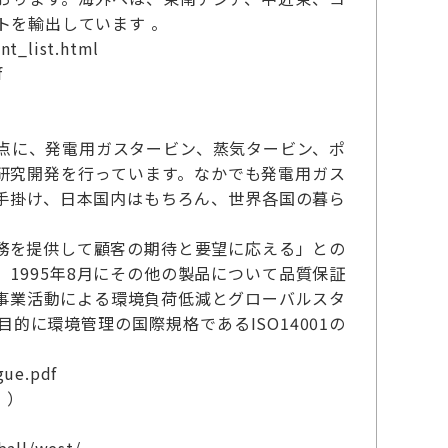
トを輸出しています 。
t_list.html
f
点に、発電用ガスタービン、蒸気タービン、ポ
研究開発を行っています。なかでも発電用ガス
手掛け、日本国内はもちろん、世界各国の暮ら
務を提供して顧客の期待と要望に応える」との
、1995年8月にその他の製品について品質保証
の事業活動による環境負荷低減とグローバルスタ
に環境管理の国際規格であるISO14001の
ue.pdf
））