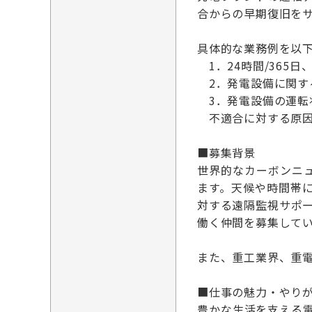
合からの早期復旧を
具体的な業務例を以
1．24時間/365
2．発電設備に関す
3．発電設備の運転
不適合に対する原因
■募集背景
世界的なカーボンニ
ます。天候や時間帯
対する遠隔監視サポ
働く仲間を募集して
また、重工業界、重
■仕事の魅力・やり
豊かな生活を支える