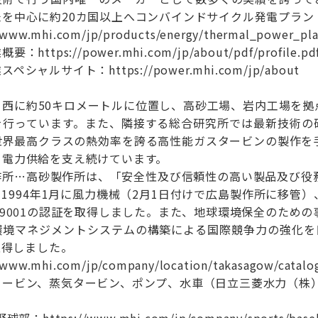
を中心に約20カ国以上へコンバインドサイクル発電プラン
.mhi.com/jp/products/energy/thermal_power_plan
tps://power.mhi.com/jp/about/pdf/profile.pd
ャルサイト：https://power.mhi.com/jp/about
ら西に約50キロメートルに位置し、高砂工場、岩内工場を拠
を行っています。また、隣接する総合研究所では最新技術の
世界最高クラスの熱効率を誇る高性能ガスタービンの製作を
る電力供給を支え続けています。
作所…高砂製作所は、「安全性及び信頼性の高い製品及び役
1994年1月に風力機械（2月1日付けで広島製作所に移管）
O9001の認証を取得しました。また、地球環境保全のため
境マネジメントシステムの構築による国際競争力の強化を目的
取得しました。
w.mhi.com/jp/company/location/takasagow/catalog
タービン、蒸気タービン、ポンプ、水車（日立三菱水力（株
】