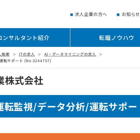
求人企業の方へ
お知ら
コンサルタント紹介
転職ノウハウ
人検索
ITの求人
AI・データマイニングの求人
ポート (No.0244757)
業株式会社
転監視/データ分析/運転サポー