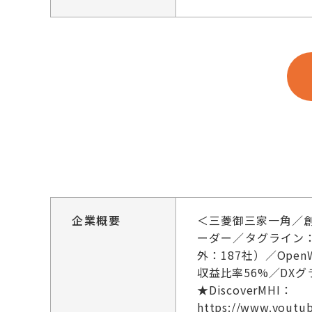
企業概要
＜三菱御三家一角／
ーダー／タグライン：Mo
外：187社）／Op
収益比率56%／DXグ
★DiscoverMHI：
https://www.youtu