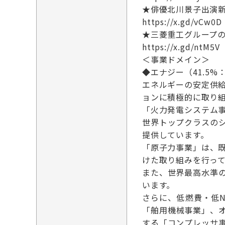
★俳優北川景子出演新
https://x.gd/vCw0D
★三菱重工グループ
https://x.gd/ntM5V
＜事業ドメイン＞
◆エナジー（41.5%：
エネルギーの安定供
ョンに積極的に取り
「火力発電システム
世界トップクラスの
提供しています。
「原子力事業」は、
けた取り組みを行っ
また、世界最高水準
います。
さらに、低燃費・低
「舶用機械事業」、
する「コンプレッサ