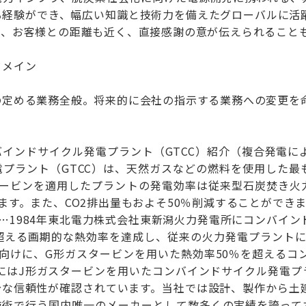
る経験ができ、幅広い知識と技術力を備えたグローバルに活
た、お客様との距離も近く、直接感謝の意が伝えられること
ドメイン
の定める業務全般。将来的に会社の指示する業務への変更を
バインドサイクル発電プラント（GTCC）紹介（複合発電に
電プラント（GTCC）は、天然ガスなどの燃料を使用した最
タービンを適用したプラントの発電効率は従来型石炭焚き火力
ます。また、CO2排出量もおよそ50％削減することができ
て…1984年東北電力株式会社東新潟火力発電所にコンバイ
超える画期的な熱効率を達成し、従来の火力発電プラントに
列向けに、G形ガスタービンを用いた熱効率50％を超えるコ
年にはJ形ガスタービンを用いたコンバインドサイクル発電プ
分な信頼性が確認されています。当社では設計、製作から土
技術で行う国内唯一のメーカーとして数多くの実績を誇って