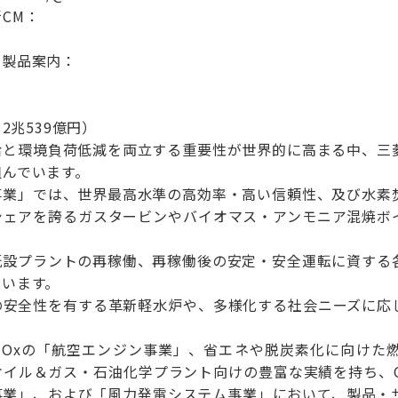
CM：
の製品案内：
2兆539億円）
給と環境負荷低減を両立する重要性が世界的に高まる中、三
組んでいます。
事業」では、世界最高水準の高効率・高い信頼性、及び水素
シェアを誇るガスタービンやバイオマス・アンモニア混焼ボ
既設プラントの再稼働、再稼働後の安定・安全運転に資する
ています。
の安全性を有する革新軽水炉や、多様化する社会ニーズに応
NOxの「航空エンジン事業」、省エネや脱炭素化に向けた
オイル＆ガス・石油化学プラント向けの豊富な実績を持ち、C
事業」、および「風力発電システム事業」において、製品・