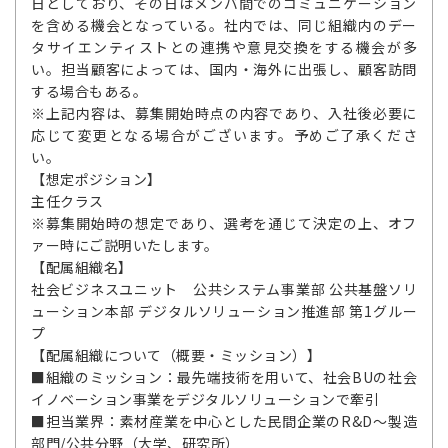
日としており、その日はメンバ間でのコミュニケーション
を含める機会となっている。社内では、同じ組織内のデー
タサイエンティストとの連携や意見交換をする機会が多
い。担当顧客によっては、国内・海外に出張し、顧客訪問
する場合もある。
※上記内容は、募集開始時点の内容であり、入社後必要に
応じて変更となる場合がございます。予めご了承くださ
い。
【想定ポジション】
主任クラス
※募集開始時の想定であり、選考を通じて決定の上、オフ
ァー時にご説明いたします。
【配属組織名】
社会ビジネスユニット 公共システム事業部 公共基盤ソリ
ューション本部 デジタルソリューション推進部 第1グルー
プ
【配属組織について（概要・ミッション）】
■組織のミッション：最先端技術を用いて、社会BUの社会
イノベーション事業をデジタルソリューションで牽引
■担当業界：素材産業を中心とした民間企業のR&D～製造
部門/公共分野（大学、研究所）