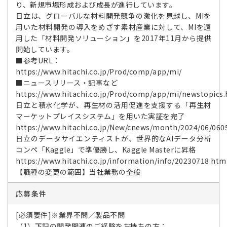
り、新規市場形成および成長が進行しています。
日立は、グローバルな材料開発競争の激化を見越し、MIを
用いた材料開発の導入をめざす素材産業に対して、MIを適
用した「材料開発ソリューション」を2017年11月から提供
開始しています。
■参考URL：
https://www.hitachi.co.jp/Prod/comp/app/mi/
■ニュースリリース・記事など
https://www.hitachi.co.jp/Prod/comp/app/mi/newstopics
日立と積水化学が、再生材の活用促進を支援する「再生材
マーケットプレイスシステム」を用いた実証を完了
https://www.hitachi.co.jp/New/cnews/month/2024/06/060
日立のデータサイエンティストが、世界的なAIデータ分析
コンペ「Kaggle」で準優勝し、Kaggle Masterに昇格
https://www.hitachi.co.jp/information/info/20230718.htm
【職種の変更の範囲】当社業務の全般
応募条件
[必須要件]※業界不問／製品不問
（1）下記の開発関連のご経験をお持ちの方：