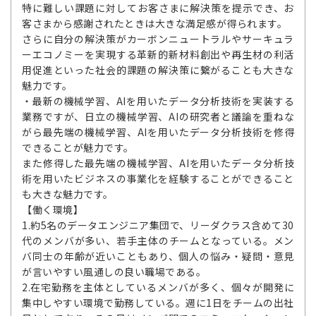
特に難しい課題に対してお客さまに解決策を提示でき、お
客さまから感謝されたときは大きな満足感が得られます。
さらに自分の解決策がカーボンニュートラルやサーキュラ
ーエコノミーを実現する革新的新材料創出や再生材の利活
用促進といった社会的課題の解決策に繋がることも大きな
魅力です。
・最新の機械学習、AIを用いたデータ分析技術を実装する
業務ですが、日立の機械学習、AIの研究者と議論を重ねな
がら最先端の機械学習、AIを用いたデータ分析技術を修得
できることが魅力です。
また修得した最先端の機械学習、AIを用いたデータ分析技
術を用いたビジネスの事業化を経験することができること
も大きな魅力です。
【働く環境】
1.約5名のデータエンジニア集団で、リーダクラス含めて30
代のメンバが多い、若手主体のチームとなっている。メン
バ同士の年齢が近いこともあり、個人の悩み・疑問・意見
が言いやすい風通しの良い職場である。
2.在宅勤務を主体としているメンバが多く、個々が開発に
集中しやすい環境で勤務している。週に1日をチームの出社