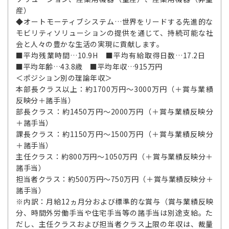
産）
◆オートモーティブシステム…世界をリードする先進的な
モビリティソリューションの提供を通じて、持続可能な社
会と人々の豊かな生活の実現に貢献します。
■平均残業時間…10.9H ■平均有給取得日数…17.2日
■平均年齢…43.8歳 ■平均年収…915万円
＜ポジション別の理論年収＞
本部長クラス以上：約1700万円～3000万円（＋賞与業績
反映分＋諸手当）
部長クラス：約1450万円～2000万円（＋賞与業績反映分
＋諸手当）
課長クラス：約1150万円～1500万円（＋賞与業績反映分
＋諸手当）
主任クラス：約800万円～1050万円（＋賞与業績反映分＋
諸手当）
担当者クラス：約500万円～750万円（＋賞与業績反映分＋
諸手当）
※内訳：月給12ヵ月分および標準的な賞与（賞与業績反映
分、時間外労働手当や住宅手当等の諸手当は別途支給。た
だし、主任クラスおよび担当者クラス上限の年収は、裁量