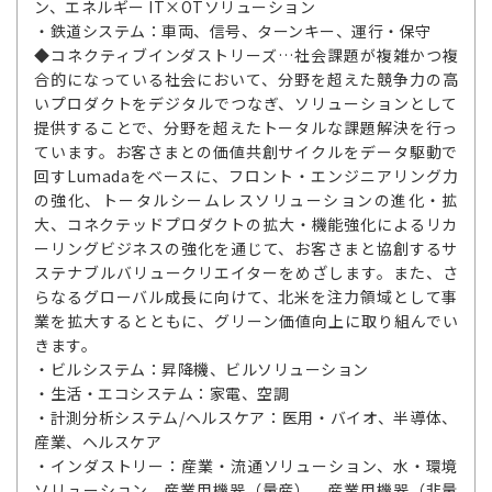
ン、エネルギー IT×OTソリューション
・鉄道システム：車両、信号、ターンキー、運行・保守
◆コネクティブインダストリーズ…社会課題が複雑かつ複
合的になっている社会において、分野を超えた競争力の高
いプロダクトをデジタルでつなぎ、ソリューションとして
提供することで、分野を超えたトータルな課題解決を行っ
ています。お客さまとの価値共創サイクルをデータ駆動で
回すLumadaをベースに、フロント・エンジニアリング力
の強化、トータルシームレスソリューションの進化・拡
大、コネクテッドプロダクトの拡大・機能強化によるリカ
ーリングビジネスの強化を通じて、お客さまと協創するサ
ステナブルバリュークリエイターをめざします。また、さ
らなるグローバル成長に向けて、北米を注力領域として事
業を拡大するとともに、グリーン価値向上に取り組んでい
きます。
・ビルシステム：昇降機、ビルソリューション
・生活・エコシステム：家電、空調
・計測分析システム/ヘルスケア：医用・バイオ、半導体、
産業、ヘルスケア
・インダストリー：産業・流通ソリューション、水・環境
ソリューション、産業用機器（量産）、産業用機器（非量