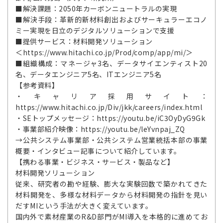
■解決課題：2050年カーボンニュートラルの実現
■解決手段：革新的新材料創出およびサーキュラーエコノ
ミー実現を日立のデジタルソリューションで支援
■提供サービス：材料開発ソリューション
＜https://www.hitachi.co.jp/Prod/comp/app/mi/＞
■組織構成：マネージャ3名、データサイエンティスト20
名、データエンジニア5名、ITエンジニア5名
【参考資料】
・キャリア採用サイト：
https://www.hitachi.co.jp/Div/jkk/careers/index.html
・SEトップメッセージ：https://youtu.be/iC3OyDyG9Gk
・事業部紹介映像：https://youtu.be/leYvnpaj_ZQ
→公共システム事業部・公共システム営業統括本部の事業
概要・インタビュー記事について紹介しています。
【携わる事業・ビジネス・サービス・製品など】
材料開発ソリューション
従来、研究者の勘や経験、膨大な実験回数で築かれてきた
材料開発を、多様な材料データから材料開発の指針を見い
だすMIという手法が大きく変えています。
国内外で素材産業のR&D部門がMI導入を本格的に進めてお