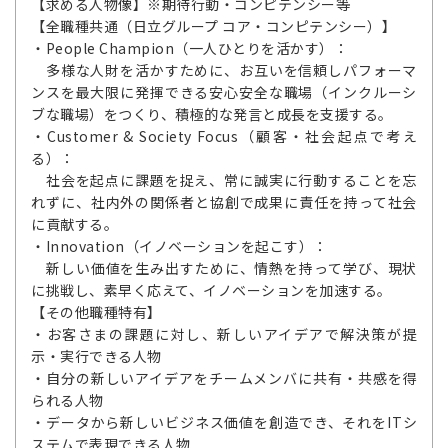
【求める人物像】※期待行動・コンピテンシー等
【全職種共通（日立グループ コア・コンピテンシー）】
・People Champion（一人ひとりを活かす）：
多様な人財を活かすために、お互いを信頼しパフォーマ
ンスを最大限に発揮できる安心安全な職場（インクルーシ
ブな職場）をつくり、積極的な発言と成長を支援する。
・Customer & Society Focus（顧客・社会起点で考え
る）：
社会を起点に課題を捉え、常に誠実に行動することを忘
れずに、社内外の関係者と協創で成果に責任を持って社会
に貢献する。
・Innovation（イノベーションを起こす）：
新しい価値を生み出すために、情熱を持って学び、現状
に挑戦し、素早く応えて、イノベーションを加速する。
【その他職種特有】
・お客さまの課題に対し、新しいアイデアで解決策が提
示・実行できる人物
・自分の新しいアイデアをチームメンバに共有・共感を得
られる人物
・データから新しいビジネス価値を創造でき、それをITシ
ステムで表現できる人物