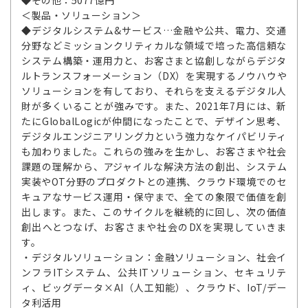
＜製品・ソリューション＞
◆デジタルシステム&サービス…金融や公共、電力、交通
分野などミッションクリティカルな領域で培った高信頼な
システム構築・運用力と、お客さまと協創しながらデジタ
ルトランスフォーメーション（DX）を実現するノウハウや
ソリューションを有しており、それらを支えるデジタル人
財が多くいることが強みです。また、2021年7月には、新
たにGlobalLogicが仲間になったことで、デザイン思考、
デジタルエンジニアリング力という強力なケイパビリティ
も加わりました。これらの強みを生かし、お客さまや社会
課題の理解から、アジャイルな解決方法の創出、システム
実装やOT分野のプロダクトとの連携、クラウド環境でのセ
キュアなサービス運用・保守まで、全ての象限で価値を創
出します。また、このサイクルを継続的に回し、次の価値
創出へとつなげ、お客さまや社会のDXを実現していきま
す。
・デジタルソリューション：金融ソリューション、社会イ
ンフラITシステム、公共ITソリューション、セキュリテ
ィ、ビッグデータ×AI（人工知能）、クラウド、IoT/デー
タ利活用