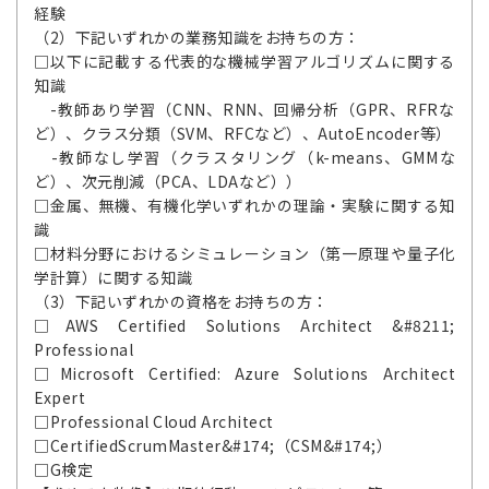
経験
（2）下記いずれかの業務知識をお持ちの方：
□以下に記載する代表的な機械学習アルゴリズムに関する
知識
-教師あり学習（CNN、RNN、回帰分析（GPR、RFRな
ど）、クラス分類（SVM、RFCなど）、AutoEncoder等）
-教師なし学習（クラスタリング（k-means、GMMな
ど）、次元削減（PCA、LDAなど））
□金属、無機、有機化学いずれかの理論・実験に関する知
識
□材料分野におけるシミュレーション（第一原理や量子化
学計算）に関する知識
（3）下記いずれかの資格をお持ちの方：
□AWS Certified Solutions Architect &#8211;
Professional
□Microsoft Certified: Azure Solutions Architect
Expert
□Professional Cloud Architect
□CertifiedScrumMaster&#174;（CSM&#174;）
□G検定