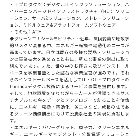
・ITプロダクツ：デジタルITインフラソリューション、ハ
イパーコンバージドインフラストラクチャ（HCI）ソリュ
ーション、サーバ&ソリューション、ストレージソリューシ
ョン、ミドルウェア&プラットフォームソフトウェア
・その他：ATM
◆グリーンエナジー&モビリティ…近年、気候変動や地政学
的リスクが高まる中、エネルギー転換や電動化のニーズが
高まっています。日立は既存の多様な製品・ソリューショ
ンの事業拡大を進めるとともに、新たな事業の創出に取り
組んでいます。また、世の中のお客さま及びインストール
ベースを事業基盤とした盤石な事業運営が強みです。それ
らのインストールベースを活用してIT・OT・プロダクトの
Lumadaデジタル技術によるサービス事業を提供します。
そして、地球環境を守りながら一人一人が活躍できるサス
テナブルな社会をデータとテクノロジーで創ることを使命
に、エネルギー転換・電動化・省エネなど、成長の柱であ
るグリーン価値創出に向けて脱炭素社会の実現に貢献しま
す。
・エネルギー：パワーグリッド、原子力、クリーンエネル
ギー、エネルギーマネジメント・分散電源ソリューショ