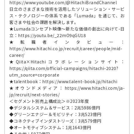
https://www.youtube.com/@HitachiBrandChannel
日立のさまざまな技術を活用したソリューション・サービ
ス・テクノロジーの体系である「Lumada」を通じて、お
客さまや社会の課題を解決します。
★Lumadaコンセプト映像～新たな価値の創出に向けて-日
立：https://youtu.be/_22mO9qGU18
★転職者インタビュー：
https://www.hitachi.co.jp/recruit/career/people/mid-
career/
★Qiita×Hitachiコラボレーションサイト：
https://qiita.com/official-campaigns/hitachi-2020?
utm_source=corporate
★talentbook：https://www.talent-book.jp/hitachi
★オウンドメディア：https://www.hitachi.com/ja-
jp/recruit/next-stories/
＜セグメント別売上構成比＞※2023年度
◆デジタルシステム＆サービス：2兆5986億円
◆グリーンエナジー＆モビリティ：3兆523億円
◆コネクティブインダストリーズ：3兆579億円
◆オートモティブシステム：1兆1643億円
◆その他：5077億円