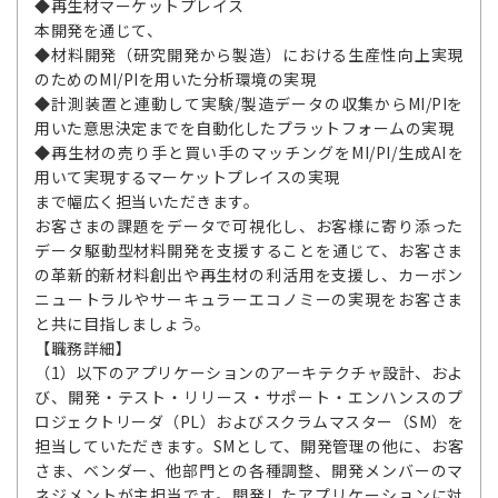
◆再生材マーケットプレイス
本開発を通じて、
◆材料開発（研究開発から製造）における生産性向上実現
のためのMI/PIを用いた分析環境の実現
◆計測装置と連動して実験/製造データの収集からMI/PIを
用いた意思決定までを自動化したプラットフォームの実現
◆再生材の売り手と買い手のマッチングをMI/PI/生成AIを
用いて実現するマーケットプレイスの実現
まで幅広く担当いただきます。
お客さまの課題をデータで可視化し、お客様に寄り添った
データ駆動型材料開発を支援することを通じて、お客さま
の革新的新材料創出や再生材の利活用を支援し、カーボン
ニュートラルやサーキュラーエコノミーの実現をお客さま
と共に目指しましょう。
【職務詳細】
（1）以下のアプリケーションのアーキテクチャ設計、およ
び、開発・テスト・リリース・サポート・エンハンスのプ
ロジェクトリーダ（PL）およびスクラムマスター（SM）を
担当していただきます。SMとして、開発管理の他に、お客
さま、ベンダー、他部門との各種調整、開発メンバーのマ
ネジメントが主担当です。開発したアプリケーションに対