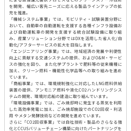
を開発、幅広い客先ニーズに応える製品ラインアップの拡
充を推進。
「機械システム事業」では、モビリティ・試験装置分野に
おいて、自動車の自動運転を支援する各種インフラ設備お
よび自動運転車の開発を支援する統合試験設備に取り組
み、産業ソリューション分野ではDXを活用した省人化/自
動化/アフターサービスの拡大を目指します。
「エンジニアリング事業」では、地域経済の発展や利便性
向上に貢献する交通システムの提供、およびO&M・サービ
スの強化を図り、 また化学プラントで肥料等の従来機種に
加え、クリーン燃料・機能性化学品等への取り組みを進め
ています。
「商船事業」では、環境規制強化に対応したLNG燃料供給
装置の提供、アンモニア燃料や液化CO2ハンドリングシス
テムの開発、環境対応船の建造に取り組んでいます。
「環境設備事業」では、ごみ焼却時に発生する蒸気を利用
した高効率発電に加え、ごみ焼却施設でのCO2回収・利活
用 やメタン発酵技術などの開発を進めています。
さらに「CO2回収事業」では自社技術・製品のさらなる強
化とCCUSバリューチェーン構築に向けたパートナリングを