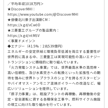
／平均年収1018万円＞
★DiscoverMHI：
https://www.youtube.com/@DiscoverMHI
★俳優北川景子出演新CM：
https://x.gd/vCw0D
★三菱重工グループの製品案内：
https://x.gd/ntM5V
＜事業ドメイン＞
◆エナジー（41.5%：2兆539億円）
エネルギーの安定供給と環境負荷低減を両立する重要性が
世界的に高まる中、三菱重工は実現可能性の高いエナジー
トランジションに積極的に取り組んでいます。
「火力発電システム事業」では、世界最高水準の高効率・
高い信頼性、及び水素焚きへの転換といった拡張性への期
待を強みに世界トップクラスのシェアを誇るガスタービン
やバイオマス・アンモニア混焼ボイラーへの改造など、幅
広いソリューションを提供しています。
「原子力事業」は、既設プラントの再稼働、再稼働後の安
定・安全運転に資する各種保全工事や、燃料サイクル施設
の竣工に向けた取り組みを行っています。