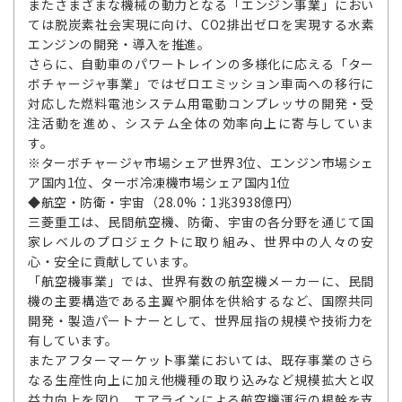
またさまざまな機械の動力となる「エンジン事業」におい
ては脱炭素社会実現に向け、CO2排出ゼロを実現する水素
エンジンの開発・導入を推進。
さらに、自動車のパワートレインの多様化に応える「ター
ボチャージャ事業」ではゼロエミッション車両への移行に
対応した燃料電池システム用電動コンプレッサの開発・受
注活動を進め、システム全体の効率向上に寄与していま
す。
※ターボチャージャ市場シェア世界3位、エンジン市場シェ
ア国内1位、ターボ冷凍機市場シェア国内1位
◆航空・防衛・宇宙（28.0%：1兆3938億円）
三菱重工は、民間航空機、防衛、宇宙の各分野を通じて国
家レベルのプロジェクトに取り組み、世界中の人々の安
心・安全に貢献しています。
「航空機事業」では、世界有数の航空機メーカーに、民間
機の主要構造である主翼や胴体を供給するなど、国際共同
開発・製造パートナーとして、世界屈指の規模や技術力を
有しています。
またアフターマーケット事業においては、既存事業のさら
なる生産性向上に加え他機種の取り込みなど規模拡大と収
益力向上を図り、エアラインによる航空機運行の根幹を支