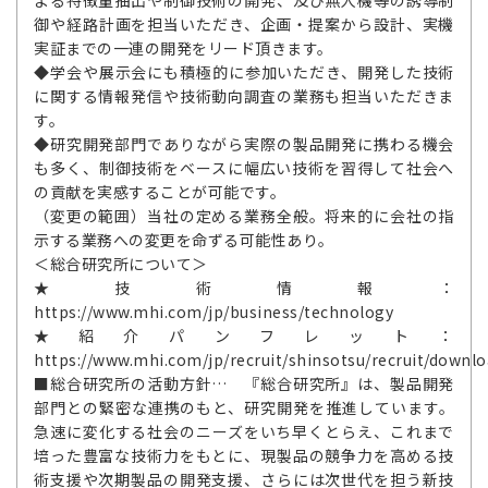
よる特徴量抽出や制御技術の開発、及び無人機等の誘導制
御や経路計画を担当いただき、企画・提案から設計、実機
実証までの一連の開発をリード頂きます。
◆学会や展示会にも積極的に参加いただき、開発した技術
に関する情報発信や技術動向調査の業務も担当いただきま
す。
◆研究開発部門でありながら実際の製品開発に携わる機会
も多く、制御技術をベースに幅広い技術を習得して社会へ
の貢献を実感することが可能です。
（変更の範囲）当社の定める業務全般。将来的に会社の指
示する業務への変更を命ずる可能性あり。
＜総合研究所について＞
★技術情報：
https://www.mhi.com/jp/business/technology
★紹介パンフレット：
https://www.mhi.com/jp/recruit/shinsotsu/recruit/downlo
■総合研究所の活動方針… 『総合研究所』は、製品開発
部門との緊密な連携のもと、研究開発を推進しています。
急速に変化する社会のニーズをいち早くとらえ、これまで
培った豊富な技術力をもとに、現製品の競争力を高める技
術支援や次期製品の開発支援、さらには次世代を担う新技