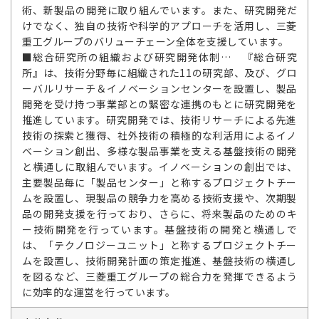
術、新製品の開発に取り組んでいます。また、研究開発だ
けでなく、独自の技術や科学的アプローチを活用し、三菱
重工グループのバリューチェーン全体を支援しています。
■総合研究所の組織および研究開発体制… 『総合研究
所』は、技術分野毎に組織された11の研究部、及び、グロ
ーバルリサーチ＆イノベーションセンターを設置し、製品
開発を受け持つ事業部との緊密な連携のもとに研究開発を
推進しています。研究開発では、技術リサーチによる先進
技術の探索と獲得、社外技術の積極的な利活用によるイノ
ベーション創出、多様な製品事業を支える基盤技術の開発
と横通しに取組んでいます。イノベーションの創出では、
主要製品毎に「製品センター」と称するプロジェクトチー
ムを設置し、現製品の競争力を高める技術支援や、次期製
品の開発支援を行っており、さらに、将来製品のためのキ
ー技術開発を行っています。基盤技術の開発と横通しで
は、「テクノロジーユニット」と称するプロジェクトチー
ムを設置し、技術開発計画の策定推進、基盤技術の横通し
を図るなど、三菱重工グループの総合力を発揮できるよう
に効率的な運営を行っています。