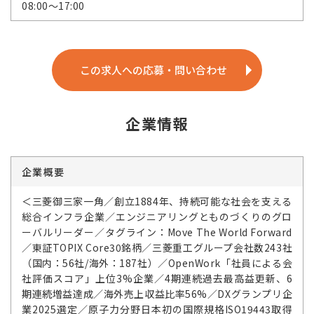
08:00～17:00
この求人への応募・問い合わせ
企業情報
企業概要
＜三菱御三家一角／創立1884年、持続可能な社会を支える
総合インフラ企業／エンジニアリングとものづくりのグロ
ーバルリーダー／タグライン：Move The World Forward
／東証TOPIX Core30銘柄／三菱重工グループ会社数243社
（国内：56社/海外：187社）／OpenWork「社員による会
社評価スコア」上位3%企業／4期連続過去最高益更新、6
期連続増益達成／海外売上収益比率56%／DXグランプリ企
業2025選定／原子力分野日本初の国際規格ISO19443取得