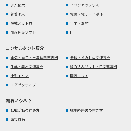
求人検索
ピックアップ求人
新着求人
電気・電子・半導体
機械メカトロ
化学・素材
組み込みソフト
IT
コンサルタント紹介
電気・電子・半導体関連専門
機械・メカトロ関連専門
化学・素材関連専門
組み込みソフト・IT関連専門
東海エリア
関西エリア
エグゼクティブ
転職ノウハウ
転職活動の進め方
職務経歴書の書き方
面接対策