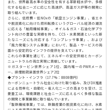
また、世界最高水準の安全性を有する革新軽水炉や、多様
化する社会ニーズに応じた高速炉、高温ガス炉等の開発に
取り組んでいます。
さらに、低燃費・低NOxの「航空エンジン事業」、省エネ
や脱炭素化に向けた燃料転換というグローバル経済の潮流
に応える「舶用機械事業」、オイル＆ガス・石油化学プラ
ント向けの豊富な実績を持ち、CCS・水素関連といった新
たなニーズにも対応する「コンプレッサ事業」、および
「風力発電システム事業」において、製品・サービスの両
面から安定的なインフラの提供を支えています。
これらの事業を通じて、エネルギーの安定供給とカーボン
ニュートラルの両立実現に貢献しています。
※ガスタービン世界シェア1位、国内唯一のPWRメーカ
ー、排煙脱硫装置世界シェア2位
◆プラント・インフラ（17.7%：8808億円）
カーボンニュートラル社会に向けた取り組み、及びDX推進
による効率化・自動化・省人化ニーズの高まりを受け、三
菱重工は、環境課題と社会ニーズに応えるべく多様な製品
の開発と事業展開に取り組んでいます。
「製鉄機械事業」では、鉄鋼産業の脱炭素化に向け、水素
による直接還元製鉄プロセスなどのグリーンスチール技術