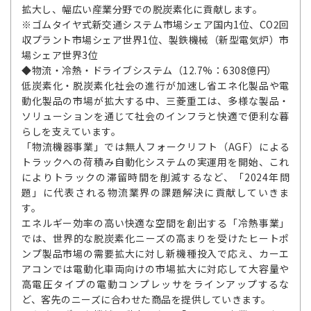
拡大し、幅広い産業分野での脱炭素化に貢献します。
※ゴムタイヤ式新交通システム市場シェア国内1位、CO2回
収プラント市場シェア世界1位、製鉄機械（新型電気炉）市
場シェア世界3位
◆物流・冷熱・ドライブシステム（12.7%：6308億円）
低炭素化・脱炭素化社会の進行が加速し省エネ化製品や電
動化製品の市場が拡大する中、三菱重工は、多様な製品・
ソリューションを通じて社会のインフラと快適で便利な暮
らしを支えています。
「物流機器事業」では無人フォークリフト（AGF）による
トラックへの荷積み自動化システムの実運用を開始、これ
によりトラックの滞留時間を削減するなど、「2024年問
題」に代表される物流業界の課題解決に貢献していきま
す。
エネルギー効率の高い快適な空間を創出する「冷熱事業」
では、世界的な脱炭素化ニーズの高まりを受けたヒートポ
ンプ製品市場の需要拡大に対し新機種投入で応え、カーエ
アコンでは電動化車両向けの市場拡大に対応して大容量や
高電圧タイプの電動コンプレッサをラインアップするな
ど、客先のニーズに合わせた商品を提供していきます。