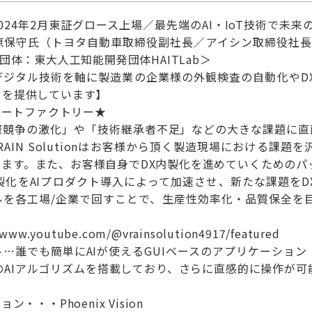
2024年2月東証グロース上場／最先端のAI・IoT技術で
原保守氏（トヨタ自動車取締役副社長／アイシン取締役社長
団体：東大人工知能開発団体HAITLab＞
・デジタル技術を軸に製造業の企業様の外観検査の自動化やD
スを提供しています】
スマートファクトリー★
際競争の激化」や「技術継承者不足」などの大きな課題に直面
AIN Solutionはお客様から頂く製造現場における課
います。また、お客様自身でDX内製化を進めていくためのパ
製化をAIプロダクト導入によって加速させ、新たな課題を
ルを各工場/企業で回すことで、生産性効率化・品質保全を
w.youtube.com/@vrainsolution4917/featured
…誰でも簡単にAIが使えるGUIベースのアプリケーション「
のAIアルゴリズムを搭載しており、さらに直感的に操作が可
・・・Phoenix Vision