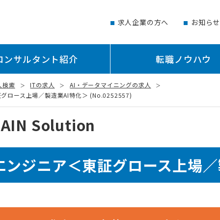
求人企業の方へ
お知ら
コンサルタント紹介
転職ノウハウ
人検索
ITの求人
AI・データマイニングの求人
グロース上場／製造業AI特化＞ (No.0252557)
N Solution
エンジニア＜東証グロース上場／