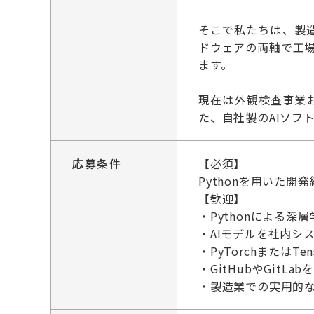
そこで私たちは、製造
ドウェアの両軸で工
ます。
現在は外観検査事業
た、自社製のAIソフ
応募条件
【必須】
Pythonを用いた開発
【歓迎】
・Pythonによる
・AIモデルを社内シ
・PyTorchまたは
・GitHubやGitL
・製造業での実用的な