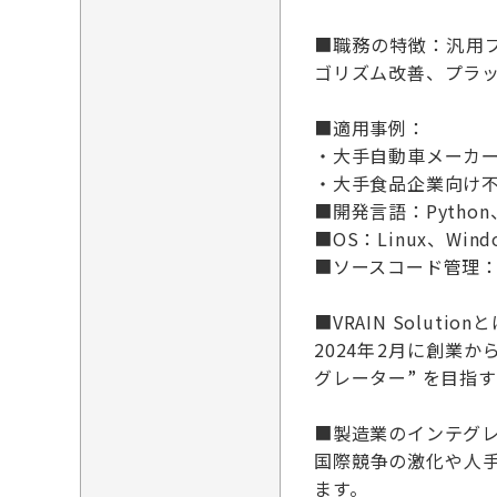
■職務の特徴：汎用プ
ゴリズム改善、プラッ
■適用事例：
・大手自動車メーカ
・大手食品企業向け
■開発言語：Python
■OS：Linux、Wind
■ソースコード管理：G
■VRAIN Solution
2024年2月に創業
グレーター” を目指
■製造業のインテグ
国際競争の激化や人
ます。