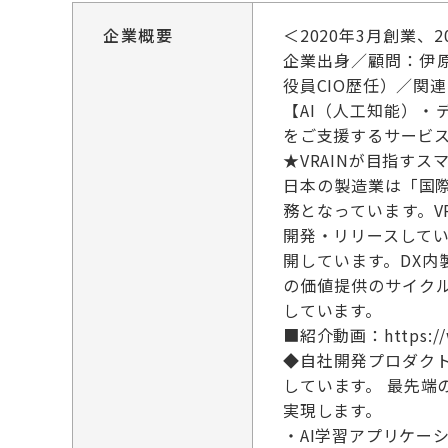
企業概要
＜2020年3月創業、
企業出身／顧問：伊
役員CIO歴任）／関連
【AI（人工知能）
をご支援するサービ
★VRAINが目指す
日本の製造業は「国
務となっています。VR
開発・リリースして
開しています。DX内
の価値提供のサイク
しています。
■紹介動画：https://ww
◆自社開発プロダクト
しています。 最先端
実現します。
・AI学習アプリケーション