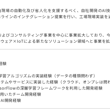
現場の自動化及び省人化を支援するべく、自社開発のAI技
場ラインのインテグレーション提案を行い、工場現場実装を
およびコンサルティング事業を中心に事業拡大しており、
トウェア×IoTによる新たなソリューション領域へと事業を
経験
深層学習アルゴリズムの実装経験（データの種類問わず）
ステムやサービスに実装した経験（クラウド、オンプレは問
TensorFlowの深層学習フレームワークを利用した開発経験
abを用いたチーム開発経験
AI開発経験