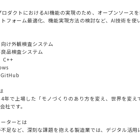
ロダクトにおけるAI機能の実現のため、オープンソースをP
トフォーム最適化、機能実現方法の検討など、AI技術を使
ー向け外観検査システム
不良品検査システム
、C++
ows
itHub
とは
から4年で上場した「モノづくりのあり方を変え、世界を変え
す会社です。
レーターとは
手不足など、深刻な課題を抱える製造業では、デジタル活用