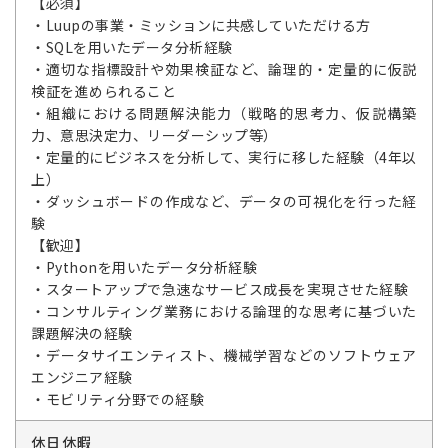
【必須】
・Luupの事業・ミッションに共感していただける方
・SQLを用いたデータ分析経験
・適切な指標設計や効果検証など、論理的・定量的に仮説
検証を進められること
・組織における問題解決能力（戦略的思考力、仮説構築
力、意思決定力、リーダーシップ等）
・定量的にビジネスを分析して、実行に移した経験（4年以
上）
・ダッシュボードの作成など、データの可視化を行った経
験
【歓迎】
・Pythonを用いたデータ分析経験
・スタートアップで急速なサービス成長を実現させた経験
・コンサルティング業務における論理的な思考に基づいた
課題解決の経験
・データサイエンティスト、機械学習などのソフトウェア
エンジニア経験
・モビリティ分野での経験
休日休暇