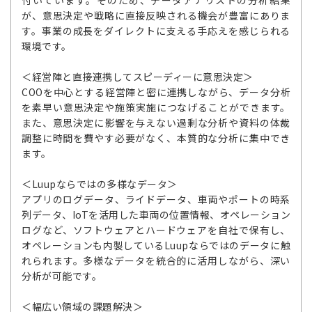
付いています。そのため、データアナリストの分析結果
が、意思決定や戦略に直接反映される機会が豊富にありま
す。事業の成長をダイレクトに支える手応えを感じられる
環境です。
＜経営陣と直接連携してスピーディーに意思決定＞
COOを中心とする経営陣と密に連携しながら、データ分析
を素早い意思決定や施策実施につなげることができます。
また、意思決定に影響を与えない過剰な分析や資料の体裁
調整に時間を費やす必要がなく、本質的な分析に集中でき
ます。
＜Luupならではの多様なデータ＞
アプリのログデータ、ライドデータ、車両やポートの時系
列データ、IoTを活用した車両の位置情報、オペレーション
ログなど、ソフトウェアとハードウェアを自社で保有し、
オペレーションも内製しているLuupならではのデータに触
れられます。多様なデータを統合的に活用しながら、深い
分析が可能です。
＜幅広い領域の課題解決＞