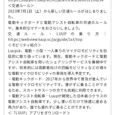
＜交通ルール＞
2023年7月1日（土）から新しい交通ルールがはじまりまし
た。
電動キックボードと電動アシスト自転車の共通のルール
や、基本的なマナーをおさらいしましょう。
交通ルール・LUUPの乗り方：
https://webview.luup.sc/ja/guide/1st/top
＜モビリティ紹介＞
Luupは、電動・小型・一人乗りのマイクロモビリティを包
括的に取り扱っています。現在、電動キックボードと電動
アシスト自転車を用いたシェアリングサービスを展開中で
すが、将来的には高齢者向けの四輪モビリティなどの様々
な電動マイクロモビリティの車両を導入予定です。
・電動キックボード…2017年から世界中で普及が進んでい
る電動マイクロモビリティです。漕がずに乗ることができ
るため、スカートやスーツの方でも気軽に利用できます。
・電動アシスト自転車…Luupが開発した日本最小クラスの
電動アシスト自転車です。少し漕いだだけで快適に進める
馬力があり、誰でも疲れずに乗ることができます。
＜「LUUP」アプリをダウンロード＞