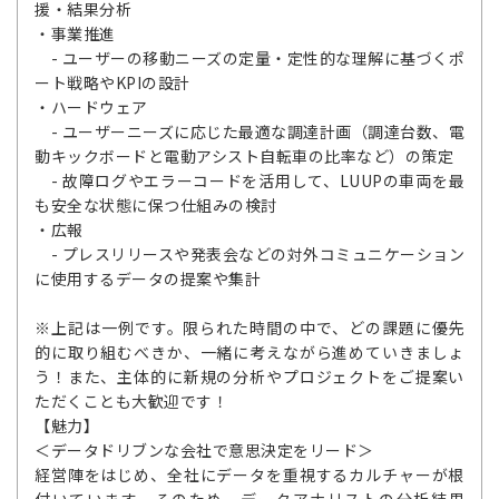
援・結果分析
・事業推進
- ユーザーの移動ニーズの定量・定性的な理解に基づくポ
ート戦略やKPIの設計
・ハードウェア
- ユーザーニーズに応じた最適な調達計画（調達台数、電
動キックボードと電動アシスト自転車の比率など）の策定
- 故障ログやエラーコードを活用して、LUUPの車両を最
も安全な状態に保つ仕組みの検討
・広報
- プレスリリースや発表会などの対外コミュニケーション
に使用するデータの提案や集計
※上記は一例です。限られた時間の中で、どの課題に優先
的に取り組むべきか、一緒に考えながら進めていきましょ
う！また、主体的に新規の分析やプロジェクトをご提案い
ただくことも大歓迎です！
【魅力】
＜データドリブンな会社で意思決定をリード＞
経営陣をはじめ、全社にデータを重視するカルチャーが根