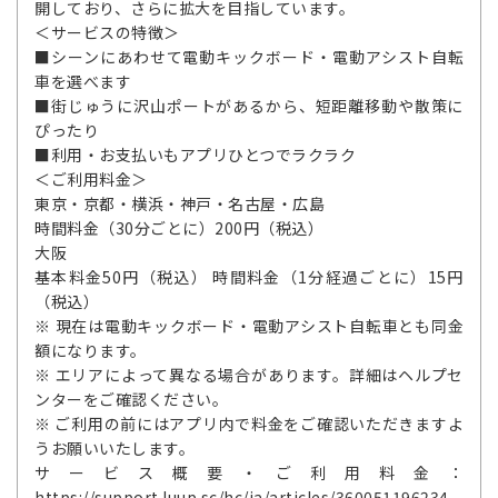
開しており、さらに拡大を目指しています。
＜サービスの特徴＞
■シーンにあわせて電動キックボード・電動アシスト自転
車を選べます
■街じゅうに沢山ポートがあるから、短距離移動や散策に
ぴったり
■利用・お支払いもアプリひとつでラクラク
＜ご利用料金＞
東京・京都・横浜・神戸・名古屋・広島
時間料金（30分ごとに）200円（税込）
大阪
基本料金50円（税込） 時間料金（1分経過ごとに）15円
（税込）
※ 現在は電動キックボード・電動アシスト自転車とも同金
額になります。
※ エリアによって異なる場合があります。詳細はヘルプセ
ンターをご確認ください。
※ ご利用の前にはアプリ内で料金をご確認いただきますよ
うお願いいたします。
サービス概要・ご利用料金：
https://support.luup.sc/hc/ja/articles/360051196234