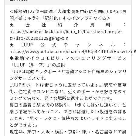
＜総額約127億円調達／大都市圏を中心に全国6100Port展
開／街じゅうを「駅前化」するインフラをつくる＞
★会社紹介資料：
https://speakerdeck.com/luup_hr/hui-she-shao-jie-
zi-liao-202301129geng-xin
★LUUP公式チャンネル：
https://www.youtube.com/channel/UCp4ZItIUkSHoswTZqK
◆電動マイクロモビリティのシェアリングサービス
「LUUP（ループ）」の提供
LUUPは電動キックボードと電動アシスト自転車のシェアリ
ングサービスです。
LUUPのポートは街じゅうに広がっています。駅前や繁華
街、住宅街やコンビニなど、近くのポートから好きなタイ
ミングで借りて、好きな場所に返すことができます。
毎日の最寄り駅までの移動や、「歩くには少し遠いな」と
感じる場所へ向かうこと、できれば避けたい坂道をのぼる
ことも、“早く・ラクに・気持ちのよい“ライドに変えるこ
とができます。
現在は、東京・大阪・横浜・京都・神戸・名古屋などで展