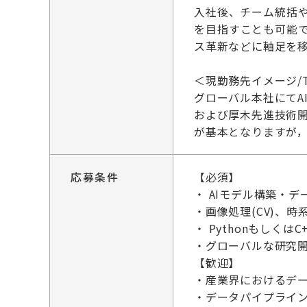
入社後、チーム統括
を目指すことも可能
ス革新などに軸足を
＜現勤務先イメージ/Targe
グローバル本社にてA
および厚木先進技術
が基本となりますが
応募条件
【必須】
・ AIモデル構築・
・画像処理(CV)、
・ Pythonもし
・グローバルな研究開
【歓迎】
・産業界におけるデー
・データパイプライ