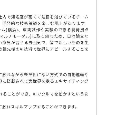
社内で知名度が高くて注目を浴びているチーム
、活発的な技術論議を楽しむ風土があります。
ム(横浜)、車両試作や実験のできる開発拠点
I(マルチモーダル)に取り組むため、日々論文な
い意見が言える雰囲気で、皆で新しいものを生
最先端のAI技術で世界にアピールすることを
に触れながら未だ世にない方式での自動運転や
車に搭載されて実世界を走るエキサイティング
ることができ、AIでクルマを動かすという次
に触れスキルアップすることができます。