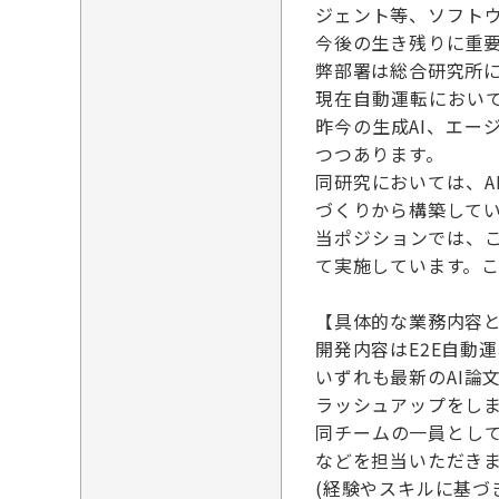
ジェント等、ソフト
今後の生き残りに重
弊部署は総合研究所
現在自動運転において
昨今の生成AI、エー
つつあります。
同研究においては、
づくりから構築して
当ポジションでは、こ
て実施しています。こ
【具体的な業務内容
開発内容はE2E自動
いずれも最新のAI論
ラッシュアップをし
同チームの一員とし
などを担当いただき
(経験やスキルに基づ