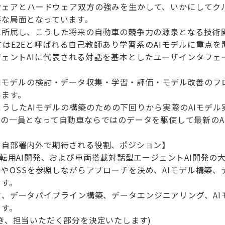
ウェアとハードウェア双方の強みを生かして、いかにしてク
要な局面となっています。
に所属し、こうした将来の自動車の競争力の源泉となる技術
はE2Eと呼ばれる自己教師あり学習系のAIモデルに重点
ジェントAIに代表される対話を基本としたユーザインタフ
AIモデルの検討・データ収集・学習・評価・モデル改善のフ
います。
うしたAIモデルの構築のための下回りから実際のAIモデ
の一員となって自動車ならではのデータを駆使して最新のA
と自部署内外で期待される役割、ポジション】
運転用AI開発、および車両搭載対話型エージェントAI開発の
文やOSSを参照しながらアプローチを決め、AIモデル構築
ます。
て、データパイプライン構築、データエンジニアリング、AI
ます。
き、担当いただく部分を決定いたします)