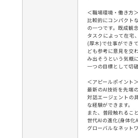
＜職場環境・働き方
比較的にコンパクト
の一つです。既成観
タスクによって在宅
(厚木)で仕事ができ
ども参考に意見を交
み出そうという気概
一つの目標として切
＜アピールポイント
最新のAI技術を先
対話エージェントの
な経験ができます。
また、普段触れるこ
世代AIの進化(身体化
グローバルなネット