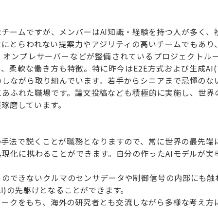
＞
なチームですが、メンバーはAI知識・経験を持つ人が多く、
念にとらわれない提案力やアジリティの高いチームでもあり
、オンプレサーバーなどが整備されているプロジェクトルー
て、柔軟な働き方も特徴。特に昨今はE2E方式および生成A
わしながら取り組んでいます。若手からシニアまで忌憚のな
にあふれた職場です。論文投稿なども積極的に実施し、世界の
磋琢磨しています。
＞
端の手法で説くことが職務となりますので、常に世界の最先端
具現化に携わることができます。自分の作ったAIモデルが実
とのできないクルマのセンサデータや制御信号の内部にも触れ
AI)の先駆けとなることができます。
ワークをもち、海外の研究者とも交流しながら多様な考え方