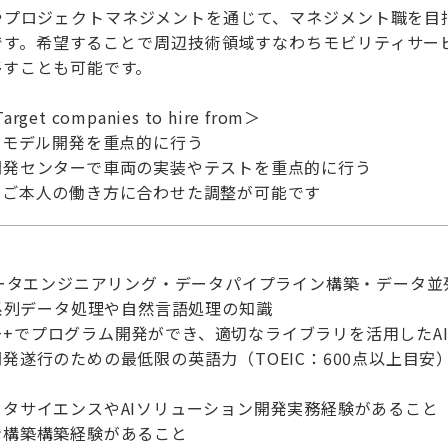
やプロジェクトマネジメントを通じて、マネジメント職を目指
です。希望することで周辺技術領域すなわちモビリティサービ
移すことも可能です。
t companies to hire from＞
Iモデル開発を重点的に行う
開発センターで車両の実装やテストを重点的に行う
，ご本人の働き方に合わせた調整が可能です
データエンジニアリング・データパイプライン構築・データ並
時系列データ処理や自然言語処理の知識
くはC++でプログラム開発ができ、適切なライブラリを活用した
発遂行のための最低限の英語力（TOEIC：600点以上目安
タサイエンスやAIソリューション開発実務経験があること
ン構築構築経験があること