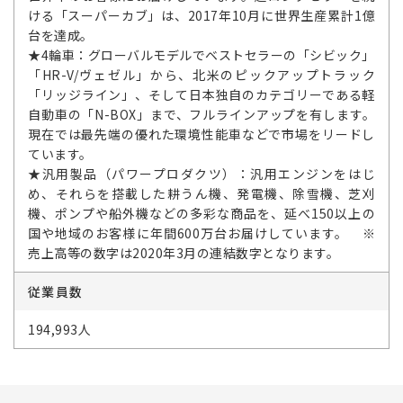
ける「スーパーカブ」は、2017年10月に世界生産累計1億
台を達成。
★4輪車：グローバルモデルでベストセラーの「シビック」
「HR-V/ヴェゼル」から、北米のピックアップトラック
「リッジライン」、そして日本独自のカテゴリーである軽
自動車の「N-BOX」まで、フルラインアップを有します。
現在では最先端の優れた環境性能車などで市場をリードし
ています。
★汎用製品（パワープロダクツ）：汎用エンジンをはじ
め、それらを搭載した耕うん機、発電機、除雪機、芝刈
機、ポンプや船外機などの多彩な商品を、延べ150以上の
国や地域のお客様に年間600万台お届けしています。 ※
売上高等の数字は2020年3月の連結数字となります。
従業員数
194,993人