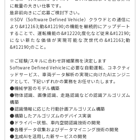
に裁量の大きい仕事です。
是非前向きにご応募ご検討下さい。
※SDV（Software Defined Vehicle）クラウドとの通信に
より&#12163;動&#12190;の機能を継続的にアップデート
することで、運転機能の&#12220;度化など従来&#12190;
にない新たな価値が実現可能な次世代の&#12163;動
&#12190;のこと。
※ご経験/スキルに合わせ詳細業務を決定します
Software Defined Vehicleに必要な自動運転、コネクティ
ッドサービス、車両データ解析の実現に向けたAIエンジニ
アとして、下記いずれかの業務をお任せいたします。
●機械学習のモデル構築
●物体認識、画像認識、走路認識などの認識アルゴリズム
構築
●認識情報に応じた行動計画アルゴリズム構築
●構築したアルゴリズムのデバイス実装
●ドライバー状態、車内空間認識技術の開発
●各種データ収集およびデータマイニング技術の開発
●生成AIを活用した新サービスの開発