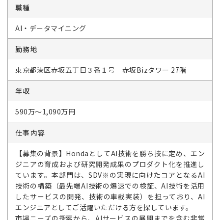
職種
AI・データマイニング
勤務地
東京都港区赤坂五丁目３番１号 赤坂Bizタワー 27階
年収
590万～1,090万円
仕事内容
【募集の背景】HondaとしてAI技術を勝ち技に定め、エン
ジニアの育成および研究開発成果のプロダクト化を推進し
ています。本部門は、SDV※の実現に向けたコアとなるAI
技術の構築（最先端AI技術の爆速での検証、AI技術を活用
したサービスの開発、技術の車載実装）を担っており、AI
エンジニアとしてご活躍いただける方を探しています。
市場ニーズの探索から、AIサービスの展開までを含む非常