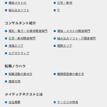
機械メカトロ
化学・素材
組み込みソフト
IT
コンサルタント紹介
電気・電子・半導体関連専門
機械・メカトロ関連専門
化学・素材関連専門
組み込みソフト・IT関連専門
東海エリア
関西エリア
エグゼクティブ
転職ノウハウ
転職活動の進め方
職務経歴書の書き方
面接対策
メイテックネクストとは
会社概要
サービスの特長