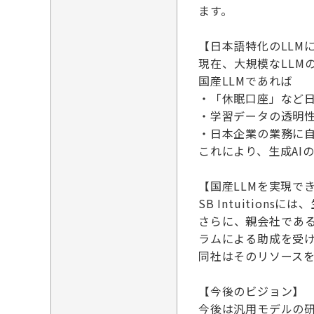
ます。
【日本語特化のLLM
現在、大規模なLL
国産LLMであれば
・「休眠口座」など
・学習データの透明
・日本企業の業務に
これにより、生成AI
【国産LLMを実現で
SB Intuitio
さらに、親会社であ
ラムによる助成を受け
同社はそのリソースを
【今後のビジョン】
今後は汎用モデルの研