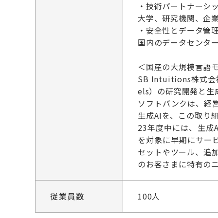
・技術パートナーシ
大学、研究機関、企業
・安全性とデータ管
国内のデータセンタ
＜国産の大規模言語モデ
SB Intuition
els）の研究開発と
ソフトバンクは、経
生成AIを、この取り
23年度中には、生
を対象に早期にサービ
セットやツール、追
のお客さまに特有のニ
従業員数
100人