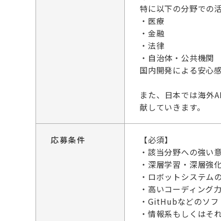
特に以下の分野での
・医療
・金融
・法律
・自治体・公共機関
国内開発による安心
また、日本では海外A
献していきます。
応募条件
【必須】
・該当分野への強い
・深層学習・深層強
・ロボットシステム
・高いコーディング力（
・GitHubなどの
・情報系もしくはそ