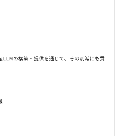
。
産LLMの構築・提供を通じて、その削減にも貢
識
験