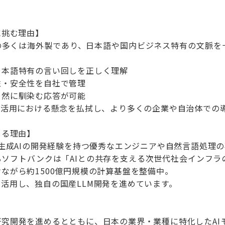
に挑む理由】
Mの多くは海外製であり、日本語や国内ビジネス特有の文脈を
日本語特有の言い回しを正しく理解
性・安全性を自社で管理
自然に馴染む応答が可能
の活用における懸念を払拭し、より多くの企業や自治体での
きる理由】
nsには、生成AIの開発経験を持つ優秀なエンジニアや自然言語処
るソフトバンクは「AIとの共存を支える次世代社会インフラ
ながら約1500億円規模の計算基盤を整備中。
活用し、独自の国産LLM開発を進めています。
究開発を進めるとともに、日本の業界・業種に特化したAI