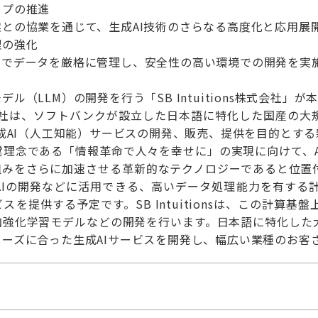
ップの推進
との協業を通じて、生成AI技術のさらなる高度化と応用展
理の強化
ーでデータを厳格に管理し、安全性の高い環境での開発を実
ル（LLM）の開発を行う「SB Intuitions株式会社」
s株式会社は、ソフトバンクが設立した日本語に特化した国産の大規模言語
生成AI（人工知能）サービスの開発、販売、提供を目的とす
営理念である「情報革命で人々を幸せに」の実現に向けて、A
組みをさらに加速させる革新的なテクノロジーであると位置
成AIの開発などに活用できる、高いデータ処理能力を有する
スを提供する予定です。SB Intuitionsは、この計算
加強化学習モデルなどの開発を行います。日本語に特化した
ーズに合った生成AIサービスを開発し、幅広い業種のお客