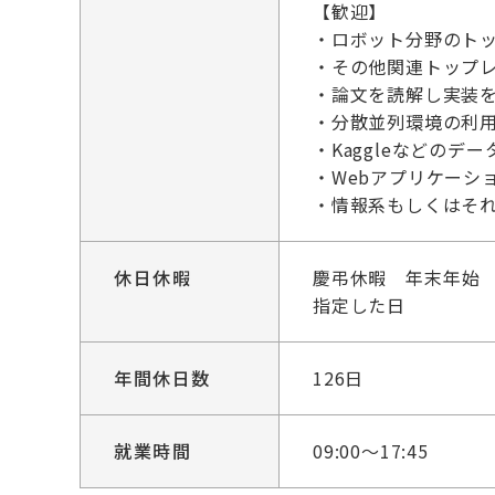
【歓迎】
・ロボット分野のトッ
・その他関連トップレベル
・論文を読解し実装
・分散並列環境の利
・Kaggleなどの
・Webアプリケーシ
・情報系もしくはそ
休日休暇
慶弔休暇 年末年始 
指定した日
年間休日数
126日
就業時間
09:00～17:45