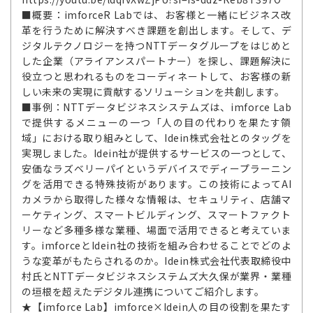
■概要：imforceR Labでは、お客様と一緒にビジネス改
革を行うために解決すべき課題を創出します。そして、デ
ジタルテクノロジーを持つNTTデータグループをはじめと
した企業（アライアンスパートナー）を探し、課題解決に
役立つと思われるものをコーディネートして、お客様の新
しい未来の実現に貢献するソリューションを共創します。
■事例：NTTデータビジネスシステムズは、imforce Lab
で提供するメニューの一つ「人の目の代わりを果たす領
域」における取り組みとして、Idein株式会社とのタッグを
実現しました。Idein社が提供するサービスの一つとして、
安価なラズベリーパイというデバイスでディープラーニン
グを活用できる特殊技術があります。この技術によってAI
カメラから取得した様々な情報は、セキュリティ、店舗マ
ーケティング、スマートビルディング、スマートファクト
リーなど多種多様な業種、場面で活用できると考えていま
す。imforceとIdein社の技術を組み合わせることでどのよ
うな変革がもたらされるのか。Idein株式会社代表取締役中
村氏とNTTデータビジネスシステムズ大久保が業界・業種
の垣根を超えたデジタル連携についてご紹介します。
★【imforce Lab】imforce×Idein人の目の役割を果たす