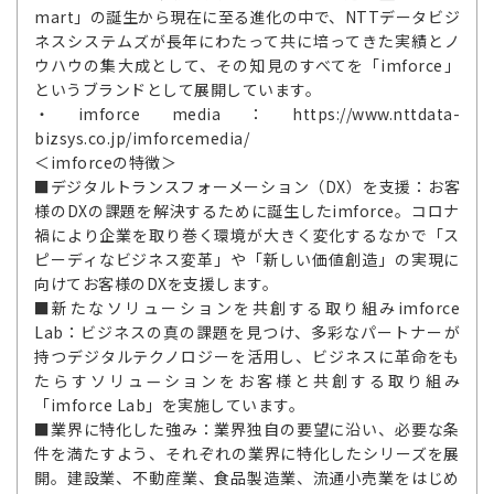
mart」の誕生から現在に至る進化の中で、NTTデータビジ
ネスシステムズが長年にわたって共に培ってきた実績とノ
ウハウの集大成として、その知見のすべてを「imforce」
というブランドとして展開しています。
・imforce media：https://www.nttdata-
bizsys.co.jp/imforcemedia/
＜imforceの特徴＞
■デジタルトランスフォーメーション（DX）を支援：お客
様のDXの課題を解決するために誕生したimforce。コロナ
禍により企業を取り巻く環境が大きく変化するなかで「ス
ピーディなビジネス変革」や「新しい価値創造」の実現に
向けてお客様のDXを支援します。
■新たなソリューションを共創する取り組みimforce
Lab：ビジネスの真の課題を見つけ、多彩なパートナーが
持つデジタルテクノロジーを活用し、ビジネスに革命をも
たらすソリュ—ションをお客様と共創する取り組み
「imforce Lab」を実施しています。
■業界に特化した強み：業界独自の要望に沿い、必要な条
件を満たすよう、それぞれの業界に特化したシリーズを展
開。建設業、不動産業、食品製造業、流通小売業をはじめ