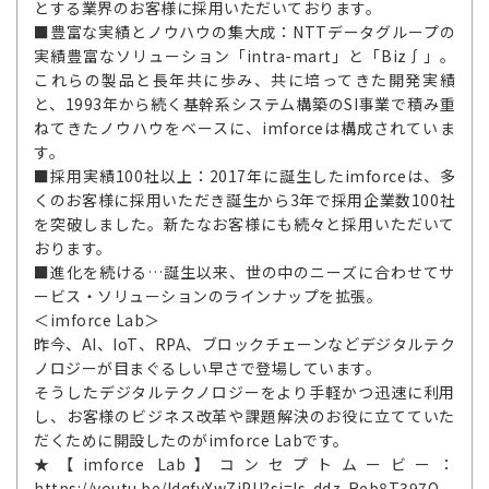
とする業界のお客様に採用いただいております。
■豊富な実績とノウハウの集大成：NTTデータグループの
実績豊富なソリューション「intra-mart」と「Biz∫」。
これらの製品と長年共に歩み、共に培ってきた開発実績
と、1993年から続く基幹系システム構築のSI事業で積み重
ねてきたノウハウをベースに、imforceは構成されていま
す。
■採用実績100社以上：2017年に誕生したimforceは、多
くのお客様に採用いただき誕生から3年で採用企業数100社
を突破しました。新たなお客様にも続々と採用いただいて
おります。
■進化を続ける…誕生以来、世の中のニーズに合わせてサ
ービス・ソリューションのラインナップを拡張。
＜imforce Lab＞
昨今、AI、IoT、RPA、ブロックチェーンなどデジタルテク
ノロジーが目まぐるしい早さで登場しています。
そうしたデジタルテクノロジーをより手軽かつ迅速に利用
し、お客様のビジネス改革や課題解決のお役に立てていた
だくために開設したのがimforce Labです。
★【imforce Lab】コンセプトムービー：
https://youtu.be/ldqfvXwZjPU?si=Is-ddz-Reb8T397O