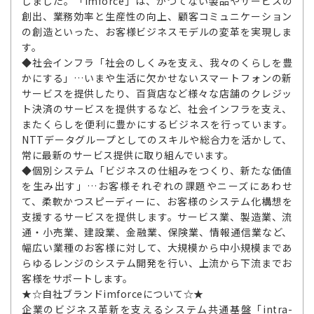
しました。「imforce」は、かつてない製品やサービスの
創出、業務効率と生産性の向上、顧客コミュニケーション
の創造といった、お客様ビジネスモデルの変革を実現しま
す。
◆社会インフラ「社会のしくみを支え、我々のくらしを豊
かにする」…いまや生活に欠かせないスマートフォンの新
サービスを提供したり、百貨店など様々な店舗のクレジッ
ト決済のサービスを提供するなど、社会インフラを支え、
またくらしを便利に豊かにするビジネスを行っています。
NTTデータグループとしてのスキルや総合力を活かして、
常に最新のサービス提供に取り組んでいます。
◆個別システム「ビジネスの仕組みをつくり、新たな価値
を生み出す」…お客様それぞれの課題やニーズにあわせ
て、柔軟かつスピーディーに、お客様のシステム化構想を
支援するサービスを提供します。サービス業、製造業、流
通・小売業、建設業、金融業、保険業、情報通信業など、
幅広い業種のお客様に対して、大規模から中小規模まであ
らゆるレンジのシステム開発を行い、上流から下流までお
客様をサポートします。
★☆自社ブランドimforceについて☆★
企業のビジネス革新を支えるシステム共通基盤「intra-